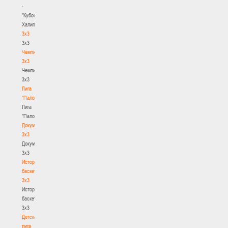
-
"Кубок
Халипского"
3x3
3x3
Чемпионат
3х3
Чемпионат
3х3
Лига
"Палова"
Лига
"Палова"
Документы
3х3
Документы
3х3
История
баскетбола
3х3
История
баскетбола
3х3
Детская
лига