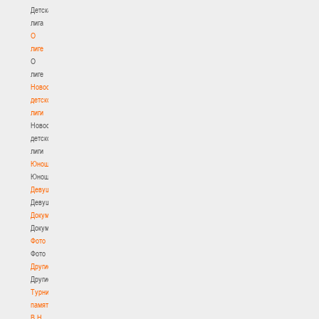
Детская
лига
О
лиге
О
лиге
Новости
детской
лиги
Новости
детской
лиги
Юноши
Юноши
Девушки
Девушки
Документы
Документы
Фото
Фото
Другие
Другие
Турнир
памяти
В.Н.