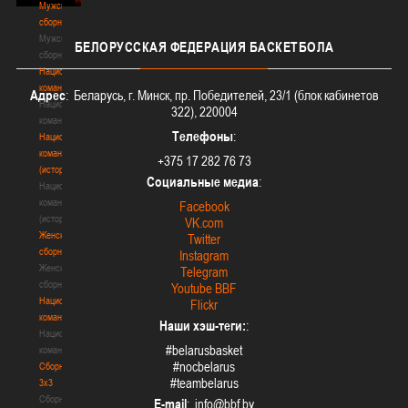
Мужские
сборные
Мужские
БЕЛОРУССКАЯ
ФЕДЕРАЦИЯ БАСКЕТБОЛА
сборные
Национальная
команда
Адрес
: Беларусь, г. Минск, пр. Победителей, 23/1 (блок кабинетов
Национальная
322), 220004
команда
Телефоны
:
Национальная
команда
+375 17 282 76 73
(история)
Социальные медиа
:
Национальная
команда
Facebook
(история)
VK.com
Женские
Twitter
сборные
Instagram
Женские
Telegram
сборные
Youtube BBF
Национальная
Flickr
команда
Наши хэш-теги:
:
Национальная
#belarusbasket
команда
#nocbelarus
Сборные
#teambelarus
3х3
Сборные
E-mail
: