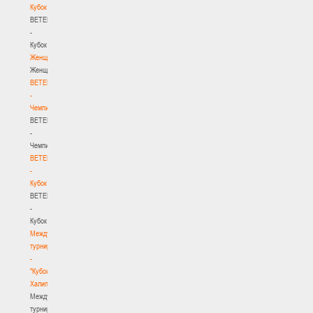
Кубок
BETERA
-
Кубок
Женщины
Женщины
BETERA
-
Чемпионат
BETERA
-
Чемпионат
BETERA
-
Кубок
BETERA
-
Кубок
Международный
турнир
-
"Кубок
Халипского"
Международный
турнир