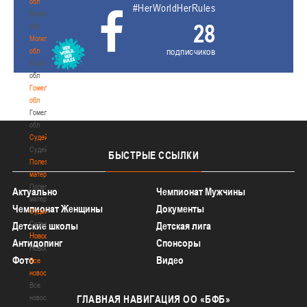
обл
#HerWorldHerRules
Витебская
28
обл
Могилевская
подписчиков
обл
Могилевская
обл
Гомельская
обл
Гомельская
обл
Судейство
Судейство
БЫСТРЫЕ
ССЫЛКИ
Полезные
материалы
Полезные
Актуально
Чемпионат Мужчины
материалы
Чемпионат Женщины
Документы
Судьи
Судьи
Детские школы
Детская лига
Новости
Антидопинг
Спонсоры
Новости
Фото
Видео
Все
новости
Все
новости
ГЛАВНАЯ
НАВИГАЦИЯ ОО «БФБ»