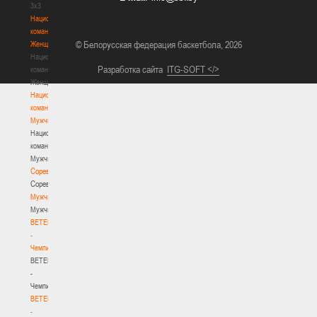
3х3
Национальная
команда.
© Белорусская федерация баскетбола, 2026
Женщины
Национальная
Разработка сайта
ITG-SOFT </>
команда.
Женщины
Национальная
команда.
Мужчины
Национальная
команда.
Мужчины
Соревнования
Соревнования
Мужчины
Мужчины
BETERA
-
Чемпионат
BETERA
-
Чемпионат
BETERA
-