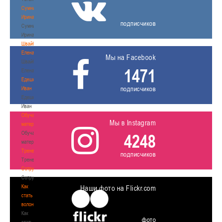
Сумникова
Ирина
подписчиков
Сумникова
Ирина
Швайбович
Елена
Мы на Facebook
Швайбович
1471
Елена
Едешко
подписчиков
Иван
Едешко
Иван
Обучающие
Мы в Instagram
материалы
Обучающие
4248
материалы
Тренерам
подписчиков
Тренерам
Сотрудничество
Сотрудничество
Как
Наши фото на Flickr.com
стать
волонтером
Как
фото
стать