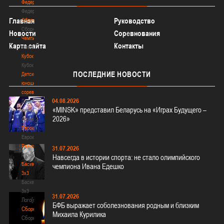
Федерация
Федерация
Главная
Руководство
Сборные
Сборные
Новости
Соревнования
Чемпионат
Карта сайта
Контакты
Чемпионат
Кубок
Кубок
ПОСЛЕДНИЕ
НОВОСТИ
Детско-
юношеские
соревнования
04.08.2026
Детско-
«MINSK» представил Беларусь на «Играх Будущего –
юношеские
2026»
соревнования
Еврокубки
Еврокубки
Разное
31.07.2026
Разное
Навсегда в истории спорта: не стало олимпийского
Баскетбол
чемпиона Ивана Едешко
3х3
Баскетбол
3х3
31.07.2026
Лого[modid=121]
БФБ выражает соболезнования родным и близким
Сборные
Михаила Курилика
Сборные