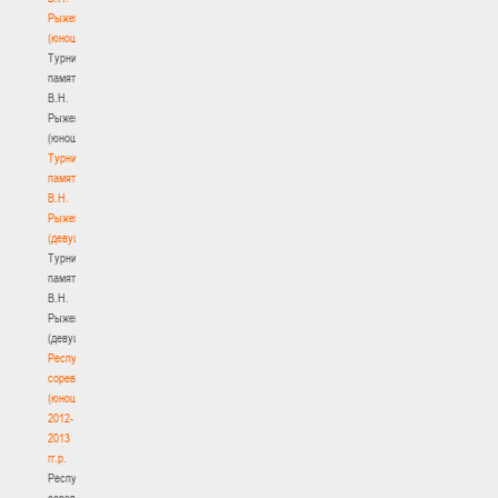
Рыженкова
(юноши)
Турнир
памяти
В.Н.
Рыженкова
(юноши)
Турнир
памяти
В.Н.
Рыженкова
(девушки)
Турнир
памяти
В.Н.
Рыженкова
(девушки)
Республиканские
соревнования
(юноши)
2012-
2013
гг.р.
Республиканские
соревнования