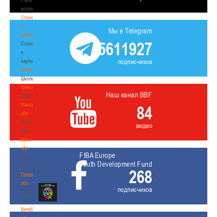
волонтером
Спонсоры
и
Мы в Telegram
партнеры
5611927
Спонсоры
и
подписчиков
партнеры
Школы
Школы
Минск
Наш канал BBF
Минск
Минская
84
обл
Минская
видео
обл
Брестская
обл
FIBA Europe
Брестская
Youth Development Fund
обл
268
Гродненская
обл
подписчиков
Гродненская
обл
Витебская