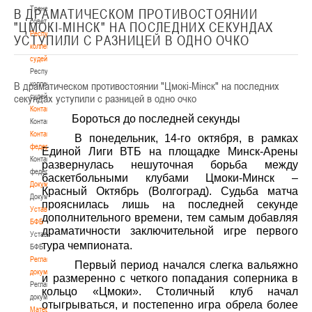
Тренерский
В ДРАМАТИЧЕСКОМ ПРОТИВОСТОЯНИИ
совет
"ЦМОКI-МIНСК" НА ПОСЛЕДНИХ СЕКУНДАХ
Республиканская
УСТУПИЛИ С РАЗНИЦЕЙ В ОДНО ОЧКО
коллегия
судей
Республиканская
В драматическом противостоянии "Цмокi-Мiнск" на последних
коллегия
секундах уступили с разницей в одно очко
судей
Контакты
Бороться до последней секунды
Контакты
Контакты
В понедельник, 14-го октября, в рамках
федерации
Единой Лиги ВТБ на площадке Минск-Арены
Контакты
развернулась нешуточная борьба между
федерации
баскетбольными клубами Цмоки-Минск –
Документы
Красный Октябрь (Волгоград). Судьба матча
Документы
прояснилась лишь на последней секунде
Устав
дополнительного времени, тем самым добавляя
БФБ
драматичности заключительной игре первого
Устав
тура чемпионата.
БФБ
Регламентирующие
Первый период начался слегка вальяжно
документы
и размеренно с четкого попадания соперника в
Регламентирующие
кольцо «Цмоки». Столичный клуб начал
документы
отыгрываться, и постепенно игра обрела более
Материалы