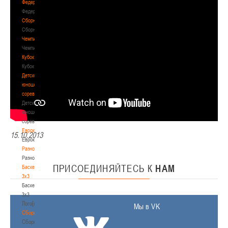
Федерация
Федерация
Сборные
Сборные
Чемпионат
Чемпионат
Кубок
Кубок
Детско-
юношеские
соревнования
Детско-
юношеские
соревнования
Еврокубки
15.10.2013
Еврокубки
Разное
Разное
ПРИСОЕДИНЯЙТЕСЬ
К
НАМ
Баскетбол
3х3
Баскетбол
3х3
Лого[modid=121]
Мы в VK
Сборные
Сборные