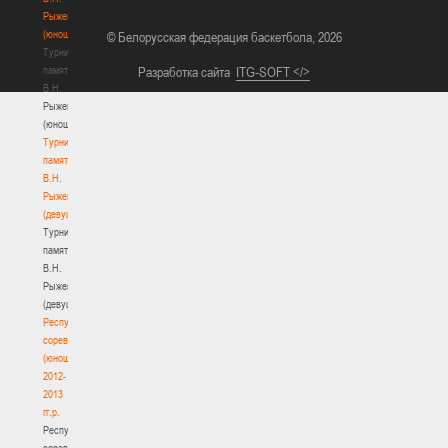
Рыженкова
(юноши)
© Белорусская федерация баскетбола, 2026
Турнир
памяти
Разработка сайта
ITG-SOFT </>
В.Н.
Рыженкова
(юноши)
Турнир
памяти
В.Н.
Рыженкова
(девушки)
Турнир
памяти
В.Н.
Рыженкова
(девушки)
Республиканские
соревнования
(юноши)
2012-
2013
гг.р.
Республиканские
соревнования