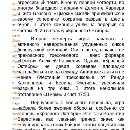
агрессивный темп. К концу первой четверти, во
по
многом благодаря стараниям Демонте Харпера
баскетбольной
и Кита Бэнсона, «Цмоки» смогли приблизиться к
статистике
своему сопернику, сократив разрыв в шесть
Материалы
очков. В итоге команды ушли на перерыв со
по
счетом 20:26 в пользу «Красного Октября».
баскетбольной
статистике
Вторая четверть игры началась с
Документы
активного наверстывания упущенных очков
РКС
белорусской командой. Свою лепту, в качестве
Документы
прекрасного трехочкового, внес форвард
РКС
«Цмоки» Алексей Лашкевич. Однако, «Красный
Положение
Октябрь» не давал хозяевам площадки
о
расслабиться ни на секунду. Активные атаки и не
переходах
менее блестящие трехочковые от Ренди
Положение
Калпеппера и Кевина Флетчера увеличили
о
переходах
разрыв на три очка. В итоге небольшое
Наши
отставание «Цмоки» и счет 47:50.
чемпионы
Вернувшись с большого перерыва, игра
Наши
набрала более жесткие обороты, особенно со
чемпионы
стороны «Красного Октября». Все-таки Валентин
Белошапко
Берестнев, как главный тренер, знает, как
Татьяна
сгруппировать своих бойцов, чтобы нацелить их
Белошапко
Татьяна