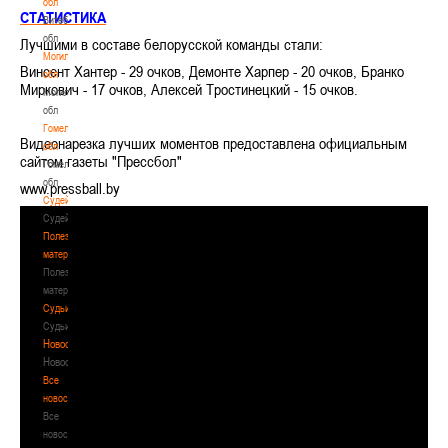
обл
СТАТИСТИКА
Витебская
обл
Лучшими в составе белорусской команды стали:
Могилевская
Винсент Хантер - 29 очков, Демонте Харпер - 20 очков, Бранко
обл
Миркович - 17 очков, Алексей Тростинецкий - 15 очков.
Могилевская
обл
Гомельская
Видеонарезка лучших моментов предоставлена официальным
обл
сайтом газеты "Прессбол"
Гомельская
обл
www.pressball.by
Судейство
Судейство
Полезные
материалы
Полезные
материалы
Судьи
Судьи
Новости
Новости
Все
новости
Все
новости