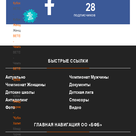
28
Кубок
BETERA
-
подписчиков
Кубок
Женщины
Женщины
BETERA
-
Чемпионат
BETERA
-
БЫСТРЫЕ
ССЫЛКИ
Чемпионат
BETERA
-
Актуально
Чемпионат Мужчины
Кубок
Чемпионат Женщины
Документы
BETERA
-
Детские школы
Детская лига
Кубок
Антидопинг
Спонсоры
Международный
Фото
Видео
турнир
-
"Кубок
Халипского"
ГЛАВНАЯ
НАВИГАЦИЯ ОО «БФБ»
Международный
турнир