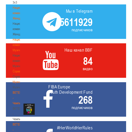
3х3
Национальная
Мы в Telegram
команда.
5611929
Женщины
Национальная
команда.
подписчиков
Женщины
Национальная
команда.
Наш канал BBF
Мужчины
Национальная
84
команда.
Мужчины
видео
Соревнования
Соревнования
Мужчины
FIBA Europe
Мужчины
Youth Development Fund
BETERA
268
-
Чемпионат
подписчиков
BETERA
-
Чемпионат
BETERA
#HerWorldHerRules
-