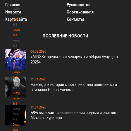
-
Главная
Руководство
"Кубок
Новости
Соревнования
Халипского"
Карта сайта
Контакты
3x3
3x3
Чемпионат
3х3
ПОСЛЕДНИЕ
НОВОСТИ
Чемпионат
3х3
Лига
04.08.2026
«MINSK» представил Беларусь на «Играх Будущего –
"Палова"
2026»
Лига
"Палова"
Документы
3х3
31.07.2026
Документы
Навсегда в истории спорта: не стало олимпийского
3х3
чемпиона Ивана Едешко
История
баскетбола
3х3
31.07.2026
История
БФБ выражает соболезнования родным и близким
баскетбола
Михаила Курилика
3х3
Детская
лига