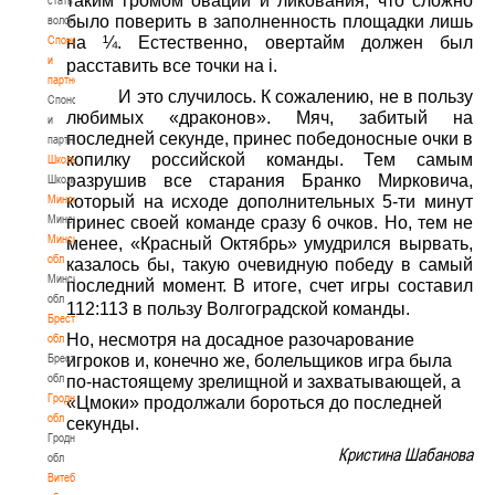
таким громом оваций и ликования, что сложно
было поверить в заполненность площадки лишь
волонтером
Спонсоры
на ¼. Естественно, овертайм должен был
и
расставить все точки на
i
.
партнеры
И это случилось. К сожалению, не в пользу
Спонсоры
любимых «драконов». Мяч, забитый на
и
последней секунде, принес победоносные очки в
партнеры
копилку российской команды. Тем самым
Школы
разрушив все старания Бранко Мирковича,
Школы
Минск
который на исходе дополнительных 5-ти минут
Минск
принес своей команде сразу 6 очков. Но, тем не
Минская
менее, «Красный Октябрь» умудрился вырвать,
обл
казалось бы, такую очевидную победу в самый
Минская
последний момент. В итоге, счет игры составил
обл
112:113 в пользу Волгоградской команды.
Брестская
Но, несмотря на досадное разочарование
обл
Брестская
игроков и, конечно же, болельщиков игра была
обл
по-настоящему зрелищной и захватывающей, а
Гродненская
«Цмоки» продолжали бороться до последней
обл
секунды.
Гродненская
Кристина Шабанова
обл
Витебская