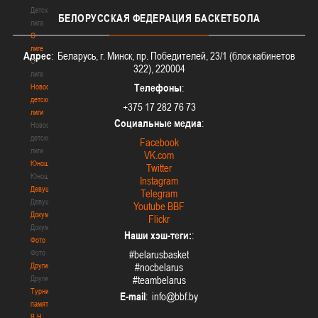
Детская
БЕЛОРУССКАЯ
ФЕДЕРАЦИЯ БАСКЕТБОЛА
лига
О
лиге
Адрес
: Беларусь, г. Минск, пр. Победителей, 23/1 (блок кабинетов
О
322), 220004
лиге
Телефоны
:
Новости
детской
+375 17 282 76 73
лиги
Социальные медиа
:
Новости
детской
Facebook
лиги
VK.com
Юноши
Twitter
Юноши
Instagram
Девушки
Telegram
Девушки
Youtube BBF
Документы
Flickr
Документы
Наши хэш-теги:
:
Фото
Фото
#belarusbasket
Другие
#nocbelarus
Другие
#teambelarus
Турнир
E-mail
:
памяти
В.Н.