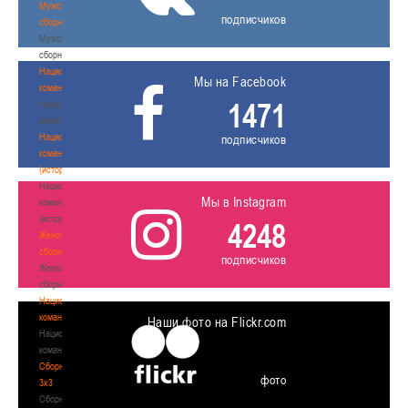
Мужские
подписчиков
сборные
Мужские
сборные
Национальная
Мы на Facebook
команда
1471
Национальная
команда
Национальная
подписчиков
команда
(история)
Национальная
Мы в Instagram
команда
(история)
4248
Женские
сборные
подписчиков
Женские
сборные
Национальная
команда
Наши фото на Flickr.com
Национальная
команда
Сборные
фото
3х3
Сборные