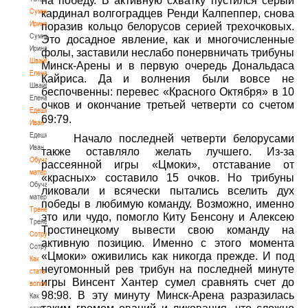
на победу. В активную схватку пустился серый
Сумникова
кардинал волгоградцев Ренди Калпеппер, снова
Ирина
поразив кольцо белорусов серией трехочковых.
Сумникова
Это досадное явление, как и многочисленные
Ирина
фолы, заставили неслабо понервничать трибуны
Швайбович
Минск-Арены и в первую очередь Дональдаса
Елена
Кайриса. Да и волнения были вовсе не
Швайбович
беспочвенны: перевес «Красного Октября» в 10
Елена
очков и окончание третьей четверти со счетом
Едешко
69:79.
Иван
Едешко
Начало последней четверти белорусами
Иван
также оставляло желать лучшего. Из-за
Обучающие
рассеянной игры «Цмоки», отставание от
материалы
«красных» составило 15 очков. Но трибуны
Обучающие
ликовали и всячески пытались вселить дух
материалы
победы в любимую команду. Возможно, именно
Тренерам
это или чудо, помогло Киту Бенсону и Алексею
Тренерам
Тростинецкому вывести свою команду на
Сотрудничество
активную позицию. Именно с этого момента
Сотрудничество
«Цмоки» оживились как никогда прежде. И под
Как
неугомонный рев трибун на последней минуте
стать
игры Винсент Хантер сумел сравнять счет до
волонтером
98:98. В эту минуту Минск-Арена разразилась
Как
стать