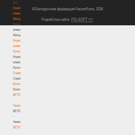
3х3
Национальная
© Белорусская федерация баскетбола, 2026
команда.
Женщины
Разработка сайта
ITG-SOFT </>
Национальная
команда.
Женщины
Национальная
команда.
Мужчины
Национальная
команда.
Мужчины
Соревнования
Соревнования
Мужчины
Мужчины
BETERA
-
Чемпионат
BETERA
-
Чемпионат
BETERA
-