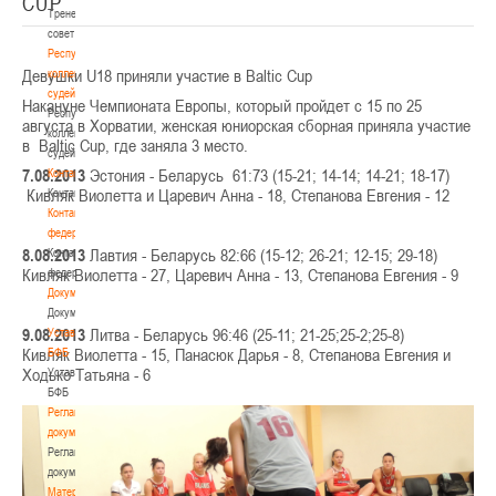
CUP
Тренерский
совет
Республиканская
Девушки U18 приняли участие в Baltic Cup
коллегия
судей
Накануне Чемпионата Европы, который пройдет с 15 по 25
Республиканская
августа в Хорватии, женская юниорская сборная приняла участие
коллегия
в Baltic Cup, где заняла 3 место.
судей
7.08.2013
Эстония - Беларусь 61:73 (15-21; 14-14; 14-21; 18-17)
Контакты
Кивляк Виолетта и Царевич Анна - 18, Степанова Евгения - 12
Контакты
Контакты
федерации
8.08.2013
Лавтия - Беларусь 82:66 (15-12; 26-21; 12-15; 29-18)
Контакты
Кивляк Виолетта - 27, Царевич Анна - 13, Степанова Евгения - 9
федерации
Документы
Документы
9.08.2013
Литва - Беларусь 96:46 (25-11; 21-25;25-2;25-8)
Устав
Кивляк Виолетта - 15, Панасюк Дарья - 8, Степанова Евгения и
БФБ
Ходько Татьяна - 6
Устав
БФБ
Регламентирующие
документы
Регламентирующие
документы
Материалы