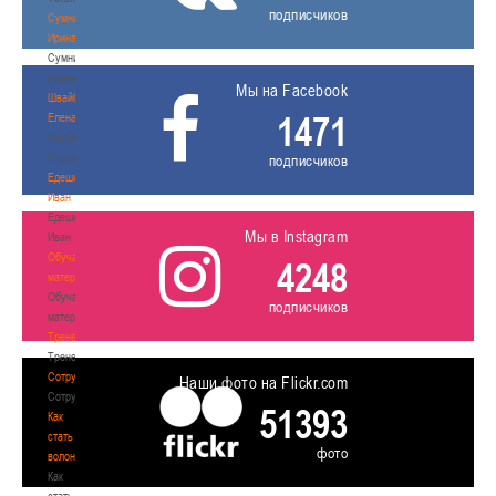
подписчиков
Сумникова
Ирина
Сумникова
Ирина
Мы на Facebook
Швайбович
1471
Елена
Швайбович
Елена
подписчиков
Едешко
Иван
Едешко
Мы в Instagram
Иван
Обучающие
4248
материалы
Обучающие
подписчиков
материалы
Тренерам
Тренерам
Сотрудничество
Наши фото на Flickr.com
Сотрудничество
51393
Как
стать
фото
волонтером
Как
стать