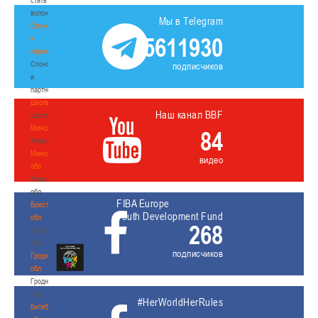
волонтером
Мы в Telegram
Спонсоры
5611930
и
партнеры
Спонсоры
подписчиков
и
партнеры
Школы
Наш канал BBF
Школы
Минск
84
Минск
Минская
видео
обл
Минская
обл
FIBA Europe
Брестская
Youth Development Fund
обл
268
Брестская
обл
подписчиков
Гродненская
обл
Гродненская
обл
#HerWorldHerRules
Витебская