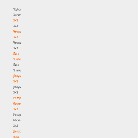
-
"Кубок
Халипского"
3x3
3x3
Чемпионат
3х3
Чемпионат
3х3
Лига
"Палова"
Лига
"Палова"
Документы
3х3
Документы
3х3
История
баскетбола
3х3
История
баскетбола
3х3
Детская
лига