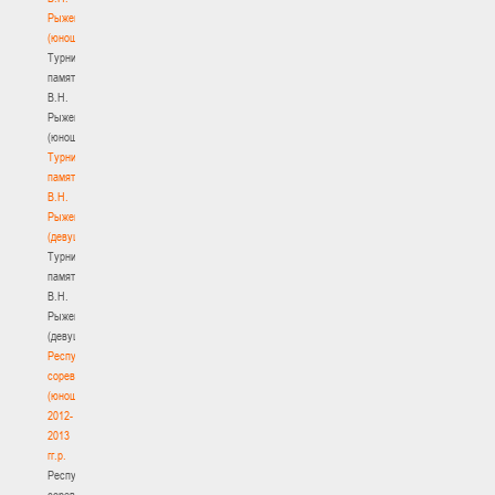
Рыженкова
(юноши)
Турнир
памяти
В.Н.
Рыженкова
(юноши)
Турнир
памяти
В.Н.
Рыженкова
(девушки)
Турнир
памяти
В.Н.
Рыженкова
(девушки)
Республиканские
соревнования
(юноши)
2012-
2013
гг.р.
Республиканские
соревнования