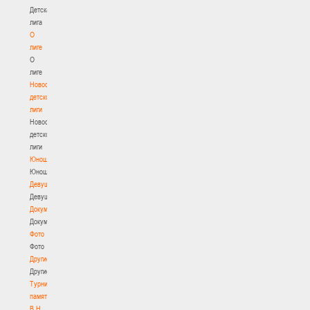
Детская
лига
О
лиге
О
лиге
Новости
детской
лиги
Новости
детской
лиги
Юноши
Юноши
Девушки
Девушки
Документы
Документы
Фото
Фото
Другие
Другие
Турнир
памяти
В.Н.