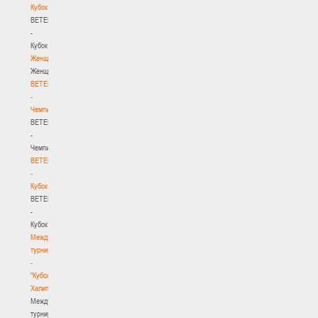
Кубок
BETERA
-
Кубок
Женщины
Женщины
BETERA
-
Чемпионат
BETERA
-
Чемпионат
BETERA
-
Кубок
BETERA
-
Кубок
Международный
турнир
-
"Кубок
Халипского"
Международный
турнир