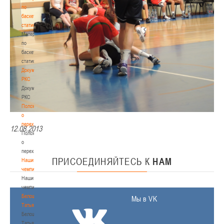
по
баскетбольной
статистике
Материалы
по
баскетбольной
статистике
Документы
РКС
Документы
РКС
Положение
о
переходах
12.08.2013
Положение
о
переходах
ПРИСОЕДИНЯЙТЕСЬ
К
НАМ
Наши
чемпионы
Наши
чемпионы
Белошапко
Мы в VK
Татьяна
Белошапко
Татьяна