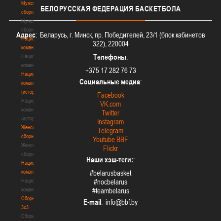
Мужские
БЕЛОРУССКАЯ
ФЕДЕРАЦИЯ БАСКЕТБОЛА
сборные
Мужские
сборные
Адрес
: Беларусь, г. Минск, пр. Победителей, 23/1 (блок кабинетов
Национальная
322), 220004
команда
Телефоны
:
Национальная
команда
+375 17 282 76 73
Национальная
Социальные медиа
:
команда
(история)
Facebook
Национальная
VK.com
команда
Twitter
(история)
Instagram
Женские
Telegram
сборные
Youtube BBF
Женские
Flickr
сборные
Наши хэш-теги:
:
Национальная
команда
#belarusbasket
Национальная
#nocbelarus
команда
#teambelarus
Сборные
E-mail
:
3х3
Сборные