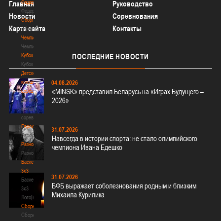
Федерация
Главная
Руководство
Федерация
Новости
Соревнования
Сборные
Карта сайта
Контакты
Сборные
Чемпионат
Чемпионат
Кубок
ПОСЛЕДНИЕ
НОВОСТИ
Кубок
Детско-
юношеские
04.08.2026
«MINSK» представил Беларусь на «Играх Будущего –
соревнования
2026»
Детско-
юношеские
соревнования
Еврокубки
31.07.2026
Еврокубки
Навсегда в истории спорта: не стало олимпийского
Разное
чемпиона Ивана Едешко
Разное
Баскетбол
3х3
31.07.2026
Баскетбол
БФБ выражает соболезнования родным и близким
3х3
Михаила Курилика
Лого[modid=121]
Сборные
Сборные