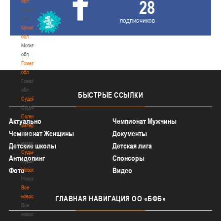
28
обл
Витебская
обл
подписчиков
Могилевская
обл
Могилевская
обл
Гомельская
обл
Гомельская
обл
БЫСТРЫЕ
ССЫЛКИ
Судейство
Судейство
Полезные
Актуально
Чемпионат Мужчины
материалы
Чемпионат Женщины
Документы
Полезные
материалы
Детские школы
Детская лига
Судьи
Антидопинг
Спонсоры
Судьи
Фото
Новости
Видео
Новости
Все
новости
ГЛАВНАЯ
НАВИГАЦИЯ ОО «БФБ»
Все
новости