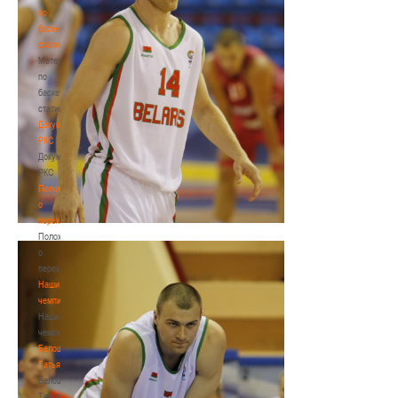
по
баскетбольной
статистике
Материалы
по
баскетбольной
статистике
Документы
РКС
Документы
РКС
Положение
о
переходах
Положение
о
переходах
Наши
чемпионы
Наши
чемпионы
Белошапко
Татьяна
Белошапко
Татьяна