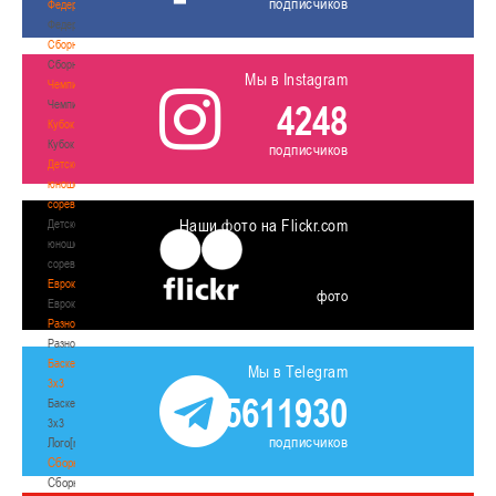
подписчиков
Федерация
Федерация
Сборные
Сборные
Мы в Instagram
Чемпионат
Чемпионат
4248
Кубок
Кубок
подписчиков
Детско-
юношеские
соревнования
Наши фото на Flickr.com
Детско-
юношеские
соревнования
Еврокубки
фото
Еврокубки
Разное
Разное
Баскетбол
Мы в Telegram
3х3
5611930
Баскетбол
3х3
подписчиков
Лого[modid=121]
Сборные
Сборные