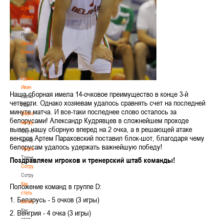
Сумникова
Ирина
Сумникова
Ирина
Швайбович
Елена
Швайбович
Елена
Едешко
Иван
Наша сборная имела 14-очковое преимущество в конце 3-й
Едешко
четверти. Однако хозяевам удалось сравнять счет на последней
Иван
минуте матча. И все-таки последнее слово осталось за
Обучающие
белорусами! Александр Кудрявцев в сложнейшем проходе
материалы
вывел нашу сборную
в
перед на 2 очка, а в решающей атаке
Обучающие
венгров Артем Параховский поставил блок-шот, благодаря чему
материалы
белорусам удалось удержать важнейшую победу!
Тренерам
Тренерам
Поздравляем игроков и тренерский штаб команды!
Сотрудничество
Сотрудничество
Как
Положение команд в группе D:
стать
1. Беларусь - 5 очков (3 игры)
волонтером
Как
2. Венгрия - 4 очка (3 игры)
стать