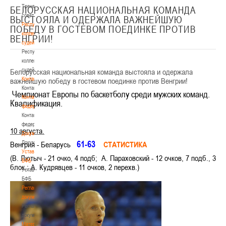
Тренерский
БЕЛОРУССКАЯ НАЦИОНАЛЬНАЯ КОМАНДА
совет
ВЫСТОЯЛА И ОДЕРЖАЛА ВАЖНЕЙШУЮ
Республиканская
ПОБЕДУ В ГОСТЕВОМ ПОЕДИНКЕ ПРОТИВ
коллегия
ВЕНГРИИ!
судей
Республиканская
коллегия
судей
Белорусская национальная команда выстояла и одержала
Контакты
важнейшую победу в гостевом поединке против Венгрии!
Контакты
Чемпионат Европы по баскетболу среди мужских команд.
Контакты
Квалификация.
федерации
Контакты
федерации
10 августа.
Документы
61-63
Документы
Венгрия - Беларусь
СТАТИСТИКА
Устав
(В. Лютыч - 21 очко, 4 подб; А. Параховский - 12 очков, 7 подб., 3
БФБ
блок.; А. Кудрявцев - 11 очков, 2 перехв.)
Устав
БФБ
Регламентирующие
документы
Регламентирующие
документы
Материалы