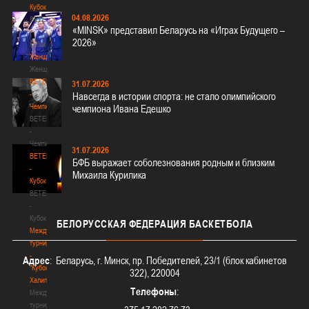
Кубок
04.08.2026
BETERA
«MINSK» представил Беларусь на «Играх Будущего –
-
2026»
Кубок
Женщины
Женщины
BETERA
31.07.2026
-
Навсегда в истории спорта: не стало олимпийского
Чемпионат
чемпиона Ивана Едешко
BETERA
-
Чемпионат
31.07.2026
BETERA
БФБ выражает соболезнования родным и близким
-
Михаила Курилика
Кубок
BETERA
-
Кубок
БЕЛОРУССКАЯ
ФЕДЕРАЦИЯ БАСКЕТБОЛА
Международный
турнир
-
Адрес
: Беларусь, г. Минск, пр. Победителей, 23/1 (блок кабинетов
"Кубок
322), 220004
Халипского"
Телефоны
:
Международный
турнир