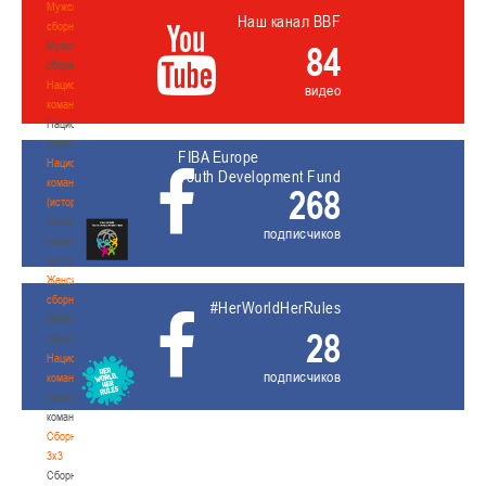
Мужские
Наш канал BBF
сборные
Мужские
84
сборные
Национальная
видео
команда
Национальная
команда
FIBA Europe
Национальная
Youth Development Fund
команда
268
(история)
Национальная
подписчиков
команда
(история)
Женские
сборные
#HerWorldHerRules
Женские
28
сборные
Национальная
подписчиков
команда
Национальная
команда
Сборные
3х3
Сборные