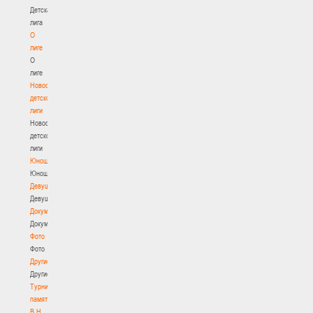
Детская
лига
О
лиге
О
лиге
Новости
детской
лиги
Новости
детской
лиги
Юноши
Юноши
Девушки
Девушки
Документы
Документы
Фото
Фото
Другие
Другие
Турнир
памяти
В.Н.