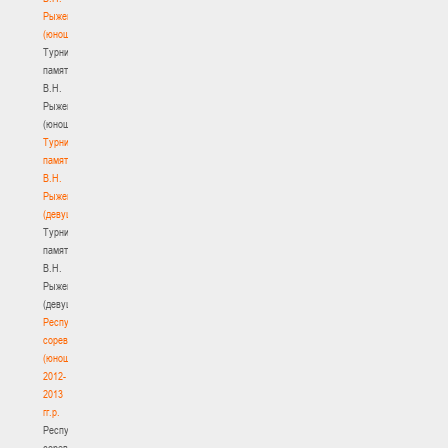
Рыженкова
(юноши)
Турнир
памяти
В.Н.
Рыженкова
(юноши)
Турнир
памяти
В.Н.
Рыженкова
(девушки)
Турнир
памяти
В.Н.
Рыженкова
(девушки)
Республиканские
соревнования
(юноши)
2012-
2013
гг.р.
Республиканские
соревнования