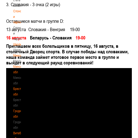
3. Словакия - 3 очка (2 игры)
волонтером
Спонсоры
и
Оставшиеся матчи в группе D:
партнеры
Спонсоры
13 августа Словакия - Венгрия 19-00
и
16 августа
Беларусь - Словакия
19-00
партнеры
Школы
Приглашаем всех болельщиков в пятницу, 16 августа, в
Школы
столичный Дворец спорта. В случае победы над словаками,
Минск
наша команда займет итоговое первое место в группе и
Минск
выйдет в следующий раунд соревнований!
Минская
обл
Минская
обл
Брестская
обл
Брестская
обл
Гродненская
обл
Гродненская
обл
Витебская