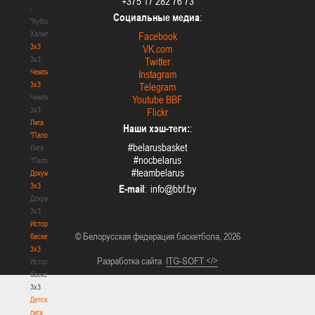
+375 17 282 76 73
-
Социальные медиа
:
"Кубок
Халипского"
Facebook
3x3
VK.com
3x3
Twitter
Чемпионат
Instagram
3х3
Telegram
Чемпионат
Youtube BBF
3х3
Flickr
Лига
Наши хэш-теги:
:
"Палова"
#belarusbasket
Лига
#nocbelarus
"Палова"
#teambelarus
Документы
3х3
E-mail
:
Документы
3х3
История
© Белорусская федерация баскетбола, 2026
баскетбола
3х3
Разработка сайта
ITG-SOFT </>
История
баскетбола
3х3
Детская
лига