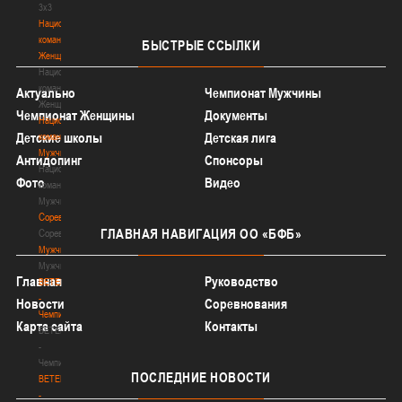
3х3
Национальная
команда.
БЫСТРЫЕ
ССЫЛКИ
Женщины
Национальная
команда.
Актуально
Чемпионат Мужчины
Женщины
Чемпионат Женщины
Документы
Национальная
Детские школы
Детская лига
команда.
Мужчины
Антидопинг
Спонсоры
Национальная
Фото
Видео
команда.
Мужчины
Соревнования
ГЛАВНАЯ
НАВИГАЦИЯ ОО «БФБ»
Соревнования
Мужчины
Мужчины
Главная
Руководство
BETERA
-
Новости
Соревнования
Чемпионат
Карта сайта
Контакты
BETERA
-
Чемпионат
ПОСЛЕДНИЕ
НОВОСТИ
BETERA
-