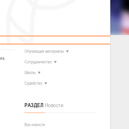
2014 гг.р.
Полезные материалы
Товарищеские игры (девушки)
О федерации
Судьи
ОДМ 2008-2009 гг.р. (девушки)
ОДМ 2008-2009 гг.р. (юноши)
Контакты
л
Первенство 2010-2011 гг.р. (юноши)
Первенство 2011-2012 гг.р. (юноши)
Документы
л
Первенство 2012-2013 гг.р. (юноши)
Наши чемпионы
Обучающие материалы
015.
Сотрудничество
Школы
Судейство
РАЗДЕЛ
Новости
Все новости