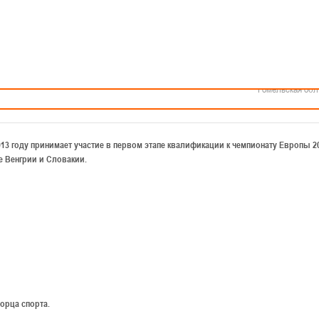
Как стать волонтером
Минск
Спонсоры и партнеры
Минская обл
Брестская обл
Гродненская об
Витебская обл
кации к чемпионату Европы 2015. Расписание игр.
Могилевская об
Гомельская обл
13 году принимает участие в первом этапе квалификации к чемпионату Европы 2
ые Венгрии и Словакии.
орца спорта.