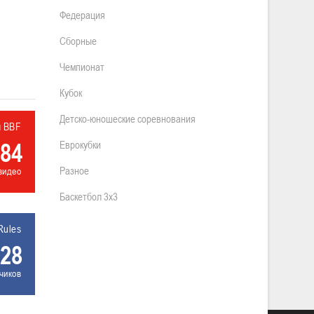
Федерация
Сборные
Чемпионат
Кубок
Детско-юношеские соревнования
л BBF
84
Еврокубки
Разное
видео
Баскетбол 3х3
Rules
28
чиков