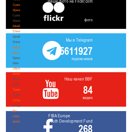
Наши фото на Flickr.com
Сумникова
Ирина
Сумникова
фото
Ирина
Швайбович
Елена
Швайбович
Мы в Telegram
Елена
5611927
Едешко
Иван
Едешко
подписчиков
Иван
Обучающие
материалы
Наш канал BBF
Обучающие
материалы
84
Тренерам
Тренерам
видео
Сотрудничество
Сотрудничество
Как
FIBA Europe
стать
Youth Development Fund
волонтером
268
Как
стать