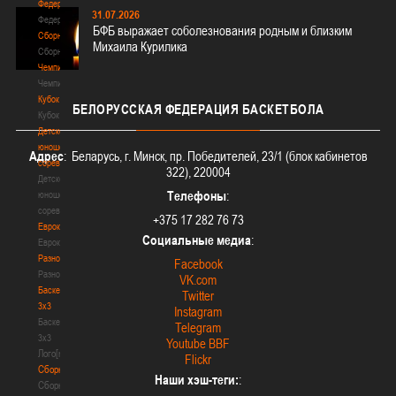
Федерация
31.07.2026
Федерация
БФБ выражает соболезнования родным и близким
Сборные
Михаила Курилика
Сборные
Чемпионат
Чемпионат
Кубок
БЕЛОРУССКАЯ
ФЕДЕРАЦИЯ БАСКЕТБОЛА
Кубок
Детско-
юношеские
Адрес
: Беларусь, г. Минск, пр. Победителей, 23/1 (блок кабинетов
соревнования
322), 220004
Детско-
Телефоны
:
юношеские
соревнования
+375 17 282 76 73
Еврокубки
Социальные медиа
:
Еврокубки
Разное
Facebook
Разное
VK.com
Баскетбол
Twitter
3х3
Instagram
Баскетбол
Telegram
3х3
Youtube BBF
Лого[modid=121]
Flickr
Сборные
Наши хэш-теги:
:
Сборные