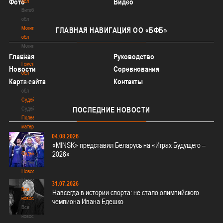
Фото
Видео
обл
Витебская
обл
Могилевская
ГЛАВНАЯ
НАВИГАЦИЯ ОО «БФБ»
обл
Могилевская
обл
Главная
Руководство
Гомельская
Новости
Соревнования
обл
Карта сайта
Контакты
Гомельская
обл
Судейство
Судейство
ПОСЛЕДНИЕ
НОВОСТИ
Полезные
материалы
Полезные
04.08.2026
«MINSK» представил Беларусь на «Играх Будущего –
материалы
2026»
Судьи
Судьи
Новости
Новости
31.07.2026
Все
Навсегда в истории спорта: не стало олимпийского
новости
чемпиона Ивана Едешко
Все
новости