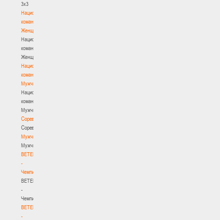
3х3
Национальная
команда.
Женщины
Национальная
команда.
Женщины
Национальная
команда.
Мужчины
Национальная
команда.
Мужчины
Соревнования
Соревнования
Мужчины
Мужчины
BETERA
-
Чемпионат
BETERA
-
Чемпионат
BETERA
-