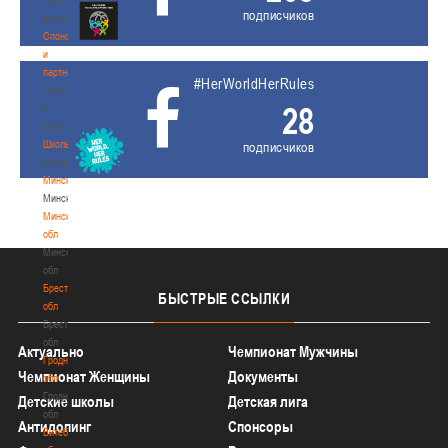
подписчиков
волонтером
Спонсоры
и
партнеры
#HerWorldHerRules
Спонсоры
28
и
партнеры
Школы
подписчиков
Школы
Минск
Минск
Минская
обл
Минская
обл
Брестская
БЫСТРЫЕ
ССЫЛКИ
обл
Брестская
обл
Актуально
Чемпионат Мужчины
Гродненская
Чемпионат Женщины
Документы
обл
Гродненская
Детские школы
Детская лига
обл
Антидопинг
Спонсоры
Витебская