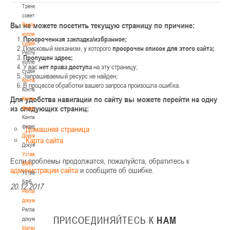
Тренерский
совет
Вы не можете посетить текущую страницу по причине:
Республиканская
коллегия
Просроченная закладка/избранное;
судей
Поисковый механизм, у которого
просрочен список для этого сайта;
Республиканская
Пропущен адрес;
коллегия
У вас
нет права доступа
на эту страницу;
судей
Запрашиваемый ресурс не найден;
Контакты
В процессе обработки вашего запроса произошла ошибка.
Контакты
Для удобства навигации по сайту вы можете перейти на одну
Контакты
из следующих страниц:
федерации
Контакты
федерации
Домашняя страница
Документы
Карта сайта
Документы
Устав
Если проблемы продолжатся, пожалуйста, обратитесь к
БФБ
администрации сайта
и сообщите об ошибке.
Устав
БФБ
20.12.2017
Регламентирующие
документы
Регламентирующие
ПРИСОЕДИНЯЙТЕСЬ
К
НАМ
документы
Материалы