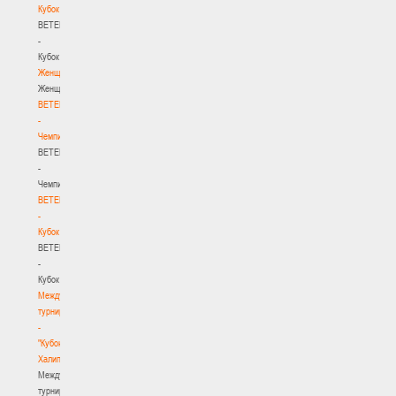
Кубок
BETERA
-
Кубок
Женщины
Женщины
BETERA
-
Чемпионат
BETERA
-
Чемпионат
BETERA
-
Кубок
BETERA
-
Кубок
Международный
турнир
-
"Кубок
Халипского"
Международный
турнир