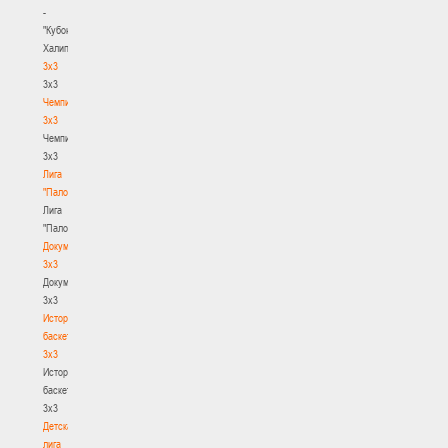
-
"Кубок
Халипского"
3x3
3x3
Чемпионат
3х3
Чемпионат
3х3
Лига
"Палова"
Лига
"Палова"
Документы
3х3
Документы
3х3
История
баскетбола
3х3
История
баскетбола
3х3
Детская
лига