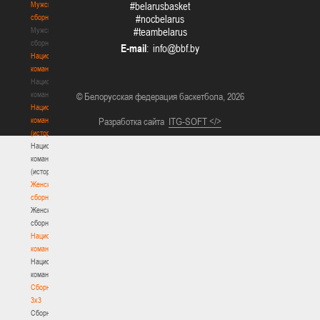
Мужские
#belarusbasket
сборные
#nocbelarus
Мужские
#teambelarus
сборные
E-mail
:
Национальная
команда
Национальная
команда
© Белорусская федерация баскетбола, 2026
Национальная
команда
Разработка сайта
ITG-SOFT </>
(история)
Национальная
команда
(история)
Женские
сборные
Женские
сборные
Национальная
команда
Национальная
команда
Сборные
3х3
Сборные