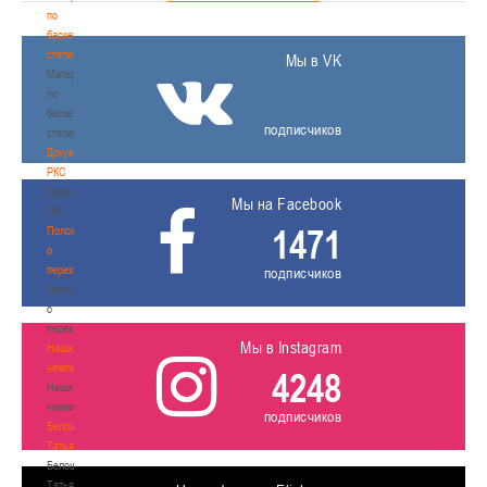
по
баскетбольной
статистике
Мы в VK
Материалы
по
баскетбольной
подписчиков
статистике
Документы
РКС
Документы
Мы на Facebook
РКС
1471
Положение
о
переходах
подписчиков
Положение
о
переходах
Мы в Instagram
Наши
чемпионы
4248
Наши
чемпионы
подписчиков
Белошапко
Татьяна
Белошапко
Татьяна