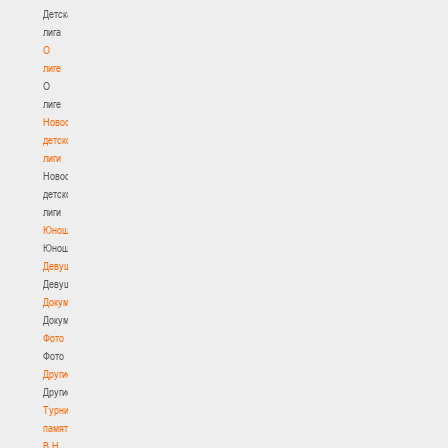
Детская
лига
О
лиге
О
лиге
Новости
детской
лиги
Новости
детской
лиги
Юноши
Юноши
Девушки
Девушки
Документы
Документы
Фото
Фото
Другие
Другие
Турнир
памяти
В.Н.