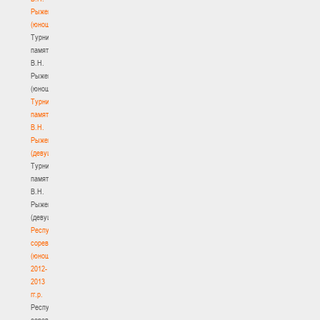
Рыженкова
(юноши)
Турнир
памяти
В.Н.
Рыженкова
(юноши)
Турнир
памяти
В.Н.
Рыженкова
(девушки)
Турнир
памяти
В.Н.
Рыженкова
(девушки)
Республиканские
соревнования
(юноши)
2012-
2013
гг.р.
Республиканские
соревнования