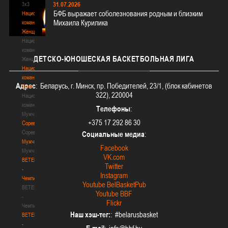
31.07.2026
3х3
БФБ выражает соболезнования родным и близким
Национальная
Михаила Курилика
команда.
Женщины
Национальная
команда.
ДЕТСКО-ЮНОШЕСКАЯ
БАСКЕТБОЛЬНАЯ ЛИГА
Женщины
Национальная
команда.
Адрес
: Беларусь, г. Минск, пр. Победителей, 23/1, (блок кабинетов
Мужчины
322), 220004
Национальная
команда.
Телефоны
:
Мужчины
+375 17 292 86 30
Соревнования
Соревнования
Социальные медиа
:
Мужчины
Facebook
Мужчины
VK.com
BETERA
Twitter
-
Instagram
Чемпионат
Youtube BelBasketPub
BETERA
Youtube BBF
-
Flickr
Чемпионат
Наш хэш-тег:
: #belarusbasket
BETERA
-