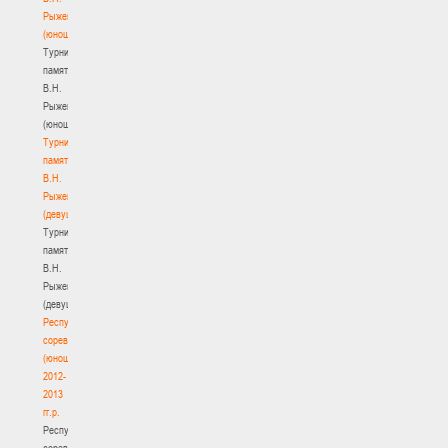
Рыженкова
(юноши)
Турнир
памяти
В.Н.
Рыженкова
(юноши)
Турнир
памяти
В.Н.
Рыженкова
(девушки)
Турнир
памяти
В.Н.
Рыженкова
(девушки)
Республиканские
соревнования
(юноши)
2012-
2013
гг.р.
Республиканские
соревнования