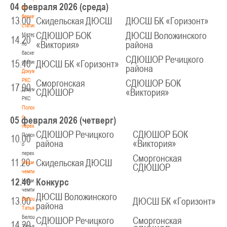
04 февраля 2026 (среда)
по
баскетбольной
13.00
Скидельская ДЮСШ
ДЮСШ БК «Горизонт»
статистике
СДЮШОР БОК
ДЮСШ Воложинского
Материалы
14.20
«Виктория»
района
по
баскетбольной
СДЮШОР Речицкого
15.40
статистике
ДЮСШ БК «Горизонт»
района
Документы
РКС
Сморгонская
СДЮШОР БОК
17.00
Документы
СДЮШОР
«Виктория»
РКС
Положение
о
05 февраля 2026 (четверг)
переходах
СДЮШОР Речицкого
СДЮШОР БОК
Положение
10.00
района
«Виктория»
о
переходах
Сморгонская
11.20
Скидельская ДЮСШ
Наши
СДЮШОР
чемпионы
12.40
Конкурс
Наши
чемпионы
ДЮСШ Воложинского
Белошапко
13.00
ДЮСШ БК «Горизонт»
района
Татьяна
Белошапко
СДЮШОР Речицкого
Сморгонская
14.20
Татьяна