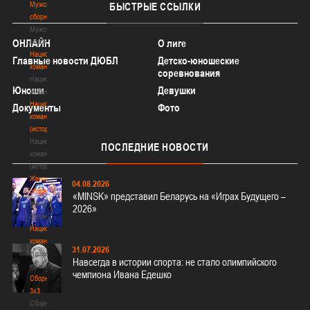
Мужские
БЫСТРЫЕ
ССЫЛКИ
сборные
Мужские
ОНЛАЙН
сборные
О лиге
Национальная
Главные новости ДЮБЛ
Детско-юношеские
команда
соревнования
Национальная
Юноши
Девушки
команда
Национальная
Документы
Фото
команда
(история)
Национальная
ПОСЛЕДНИЕ
НОВОСТИ
команда
(история)
Женские
04.08.2026
сборные
«MINSK» представил Беларусь на «Играх Будущего –
Женские
2026»
сборные
Национальная
команда
31.07.2026
Национальная
Навсегда в истории спорта: не стало олимпийского
команда
чемпиона Ивана Едешко
Сборные
3х3
Сборные