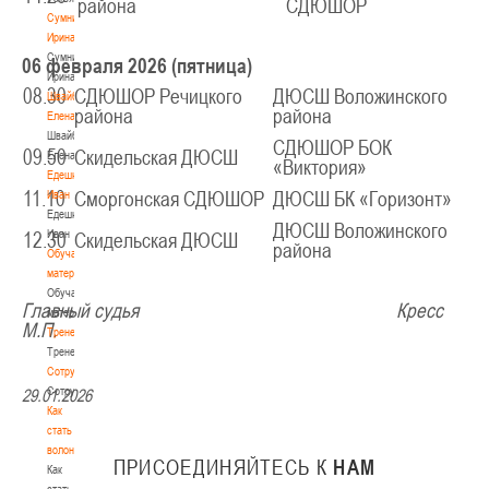
района
СДЮШОР
Сумникова
Ирина
Сумникова
06 февраля 2026 (
пятница
)
Ирина
08.30
СДЮШОР Речицкого
ДЮСШ Воложинского
Швайбович
района
района
Елена
Швайбович
СДЮШОР БОК
09.50
Скидельская ДЮСШ
Елена
«Виктория»
Едешко
11.10
Иван
Сморгонская СДЮШОР
ДЮСШ БК «Горизонт»
Едешко
ДЮСШ Воложинского
Иван
12.30
Скидельская ДЮСШ
района
Обучающие
материалы
Обучающие
Главный судья Кресс
материалы
М.П.
Тренерам
Тренерам
Сотрудничество
Сотрудничество
29.01.2026
Как
стать
волонтером
ПРИСОЕДИНЯЙТЕСЬ
К
НАМ
Как
стать