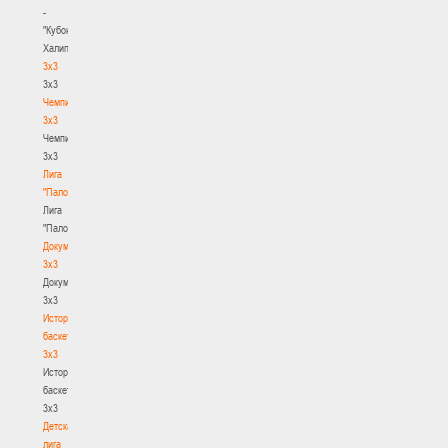
-
"Кубок
Халипского"
3x3
3x3
Чемпионат
3х3
Чемпионат
3х3
Лига
"Палова"
Лига
"Палова"
Документы
3х3
Документы
3х3
История
баскетбола
3х3
История
баскетбола
3х3
Детская
лига