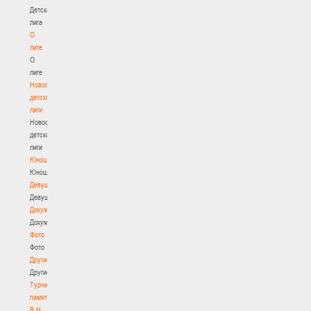
Детская
лига
О
лиге
О
лиге
Новости
детской
лиги
Новости
детской
лиги
Юноши
Юноши
Девушки
Девушки
Документы
Документы
Фото
Фото
Другие
Другие
Турнир
памяти
В.Н.