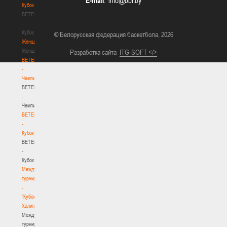
E-mail
:
Кубок
BETERA
-
Кубок
© Белорусская федерация баскетбола, 2026
Женщины
Женщины
Разработка сайта
ITG-SOFT </>
BETERA
-
Чемпионат
BETERA
-
Чемпионат
BETERA
-
Кубок
BETERA
-
Кубок
Международный
турнир
-
"Кубок
Халипского"
Международный
турнир