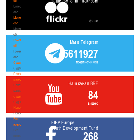
Наши фото на Flickr.com
обл
Витебская
обл
Могилевская
фото
обл
Могилевская
обл
Гомельская
Мы в Telegram
обл
5611927
Гомельская
обл
подписчиков
Судейство
Судейство
Полезные
материалы
Наш канал BBF
Полезные
84
материалы
Судьи
Судьи
видео
Новости
Новости
Все
FIBA Europe
новости
Youth Development Fund
Все
268
новости