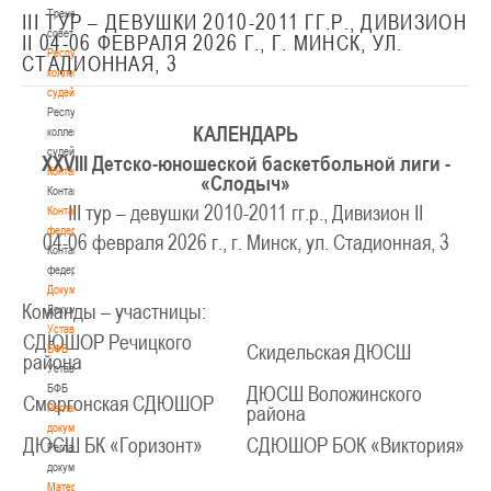
Тренерский
III ТУР – ДЕВУШКИ 2010-2011 ГГ.Р., ДИВИЗИОН
совет
II 04-06 ФЕВРАЛЯ 2026 Г., Г. МИНСК, УЛ.
Республиканская
СТАДИОННАЯ, 3
коллегия
судей
Республиканская
КАЛЕНДАРЬ
коллегия
судей
XXV
III
Детско-юношеской баскетбольной лиги -
Контакты
«Слодыч»
Контакты
III тур – девушки 2010-2011 гг.р., Дивизион II
Контакты
федерации
04-06 февраля 2026 г., г. Минск, ул. Стадионная, 3
Контакты
федерации
Документы
Команды – участницы:
Документы
Устав
СДЮШОР Речицкого
Скидельская ДЮСШ
БФБ
района
Устав
БФБ
ДЮСШ Воложинского
Сморгонская СДЮШОР
Регламентирующие
района
документы
ДЮСШ БК «Горизонт»
СДЮШОР БОК «Виктория»
Регламентирующие
документы
Материалы