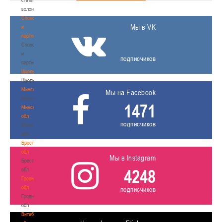
волонтером
Спонсоры
Мы в VK
и
партнеры
Спонсоры
и
подписчиков
партнеры
Школы
Школы
Минск
Мы на Facebook
Минск
1471
Минская
обл
подписчиков
Минская
обл
Брестская
обл
Мы в Instagram
Брестская
4248
обл
Гродненская
обл
подписчиков
Гродненская
обл
Витебская