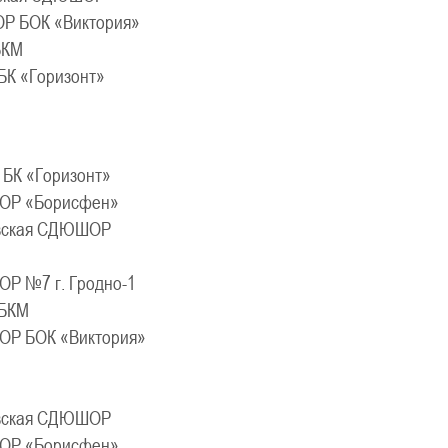
 БОК «Виктория»
БКМ
К «Горизонт»
БК «Горизонт»
Р «Борисфен»
вская СДЮШОР
Р №7 г. Гродно-1
БКМ
Р БОК «Виктория»
вская СДЮШОР
Р «Борисфен»