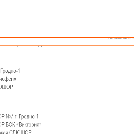
Как стать волонтером
Минск
Спонсоры и партнеры
Минская обл
Брестская обл
КАЛЕНДАРЬ
Гродненская об
Витебская обл
шеской баскетбольной лиги - «Слодыч»
Могилевская об
 2010-2011 гг.р., дивизион I, группа В
Гомельская обл
 2026 г., г. Мосты, ул. Зеленая, 86А
Гродно-1
исфен»
ДЮШОР
 №7 г. Гродно-1
 БОК «Виктория»
ская СДЮШОР