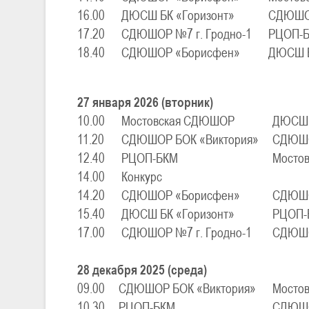
16.00
ДЮСШ БК «Горизонт»
СДЮШОР
17.20
СДЮШОР №7 г. Гродно-1
РЦОП-
18.40
СДЮШОР «Борисфен»
ДЮСШ Б
27 января 2026 (вторник)
10.00
Мостовская СДЮШОР
ДЮСШ 
11.20
СДЮШОР БОК «Виктория»
СДЮШО
12.40
РЦОП-БКМ
Мосто
14.00
Конкурс
14.20
СДЮШОР «Борисфен»
СДЮШО
15.40
ДЮСШ БК «Горизонт»
РЦОП-
17.00
СДЮШОР №7 г. Гродно-1
СДЮШО
28 декабря 2025 (среда)
09.00
СДЮШОР БОК «Виктория»
Мосто
10.30
РЦОП-БКМ
СДЮШО