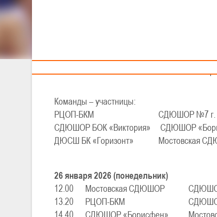
Тренерам
XXVIII Детско-юно
II тур – юноши
26-28 января
Команды – участницы:
РЦОП-БКМ
СДЮШОР №7 г. 
СДЮШОР БОК «Виктория»
СДЮШОР «Бор
ДЮСШ БК «Горизонт»
Мостовская С
26 января 2026 (понедельник)
12.00
Мостовская СДЮШОР
СДЮШОР
13.20
РЦОП-БКМ
СДЮШОР
14.40
СДЮШОР «Борисфен»
Мостов