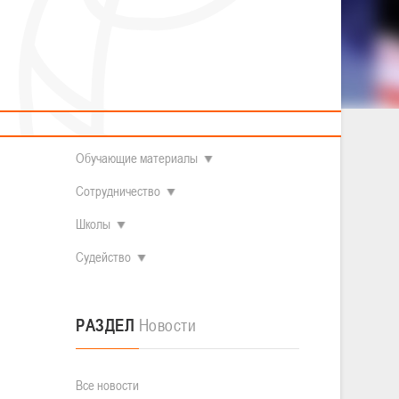
2014 гг.р.
Полезные материалы
Товарищеские игры (девушки)
О федерации
Судьи
ОДМ 2008-2009 гг.р. (девушки)
ОДМ 2008-2009 гг.р. (юноши)
Контакты
л
Первенство 2010-2011 гг.р. (юноши)
Первенство 2011-2012 гг.р. (юноши)
Документы
л
Первенство 2012-2013 гг.р. (юноши)
Наши чемпионы
Обучающие материалы
Сотрудничество
Школы
Судейство
РАЗДЕЛ
Новости
Все новости