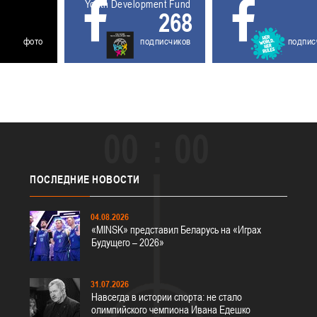
5611930
Youth Development Fund
268
фото
подписчиков
подпис
00
00
ПОСЛЕДНИЕ
НОВОСТИ
04.08.2026
«MINSK» представил Беларусь на «Играх
Будущего – 2026»
31.07.2026
Навсегда в истории спорта: не стало
олимпийского чемпиона Ивана Едешко