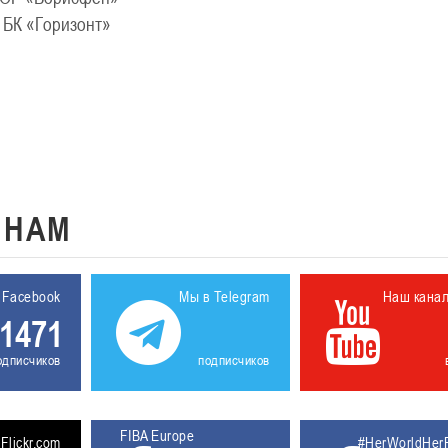
БК «Горизонт»
К
НАМ
 Facebook
Мы в Telegram
Наш кана
1471
одписчиков
подписчиков
FIBA Europe
Flickr.com
#HerWorldHer