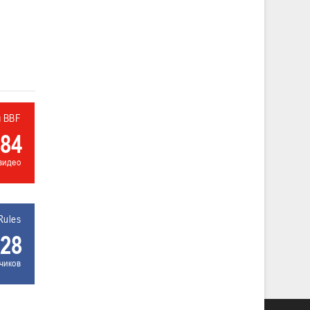
л BBF
84
видео
Rules
28
чиков