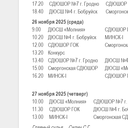
17.20
СДЮШОР №7 г. Гродно
СДЮШОР 
18.40
ДЮСШ №4 г. Бобруйск
Сморгонс
26 ноября 2025 (среда)
9.00
ДЮСШ «Молния»
СДЮШОР 
10.20
ДЮСШ №4 г. Бобруйск
МИНСК-I
12.00
СДЮШОР ГОК
Сморгонс
13.20
Конкурс
13.40
СДЮШОР №7 г. Гродно
ДЮСШ №4 г
15.00
Сморгонская СДЮШОР
ДЮСШ «Мо
16.20
МИНСК-I
СДЮШОР №
27 ноября 2025 (четверг)
10.00
ДЮСШ «Молния»
СДЮШОР №7 г. 
11.30
СДЮШОР ГОК
ДЮСШ №4 г. Бо
13.00
МИНСК-I
Сморгонская 
Главный судья
Силич С.Г.