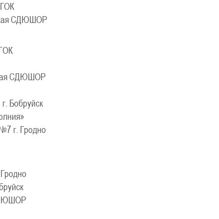
ГОК
кая СДЮШОР
ГОК
кая СДЮШОР
. Бобруйск
лния»
7 г. Гродно
Гродно
бруйск
СДЮШОР