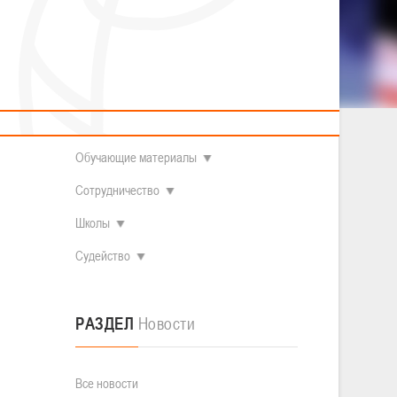
2014 гг.р.
Полезные материалы
Товарищеские игры (девушки)
О федерации
Судьи
ОДМ 2008-2009 гг.р. (девушки)
ОДМ 2008-2009 гг.р. (юноши)
Контакты
л
Первенство 2010-2011 гг.р. (юноши)
Первенство 2011-2012 гг.р. (юноши)
Документы
л
Первенство 2012-2013 гг.р. (юноши)
Наши чемпионы
Обучающие материалы
Сотрудничество
Школы
Судейство
РАЗДЕЛ
Новости
Все новости