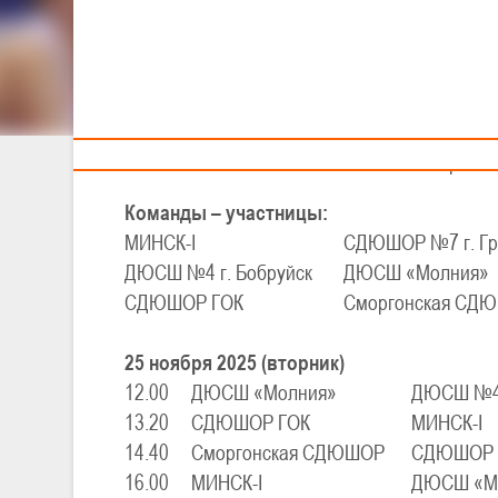
Тренерам
XXVIII Детско-юно
I тур – д
25-27 ноября 202
Команды – участницы:
МИНСК-I
СДЮШОР №7 г. Гр
ДЮСШ №4 г. Бобруйск
ДЮСШ «Молния»
СДЮШОР ГОК
Сморгонская СД
25 ноября 2025 (вторник)
12.00
ДЮСШ «Молния»
ДЮСШ №4 
13.20
СДЮШОР ГОК
МИНСК-I
14.40
Сморгонская СДЮШОР
СДЮШОР №
16.00
МИНСК-I
ДЮСШ «М