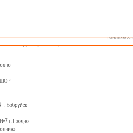
Как стать волонтером
Минск
Спонсоры и партнеры
Минская обл
Брестская обл
КАЛЕНДАРЬ
Гродненская об
Витебская обл
шеской баскетбольной лиги - «Слодыч»
Могилевская об
евушки 2014-2015 гг.р., группа А
Гомельская обл
5 г., г. Бобруйск, ул. Октябрьская, 119А
одно
ЮШОР
г. Бобруйск
7 г. Гродно
олния»