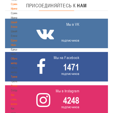
Сумникова
ПРИСОЕДИНЯЙТЕСЬ
К
НАМ
Ирина
Сумникова
Ирина
Швайбович
Мы в VK
Елена
Швайбович
Елена
подписчиков
Едешко
Иван
Едешко
Иван
Мы на Facebook
Обучающие
материалы
1471
Обучающие
материалы
подписчиков
Тренерам
Тренерам
Сотрудничество
Сотрудничество
Мы в Instagram
Как
4248
стать
волонтером
подписчиков
Как
стать