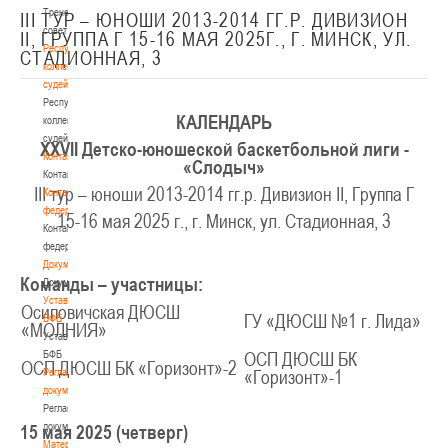
Тренерский
III ТУР – ЮНОШИ 2013-2014 ГГ.Р. ДИВИЗИОН
совет
II, ГРУППА Г 15-16 МАЯ 2025Г., Г. МИНСК, УЛ.
Республиканская
СТАДИОННАЯ, 3
коллегия
судей
Республиканская
КАЛЕНДАРЬ
коллегия
судей
XXV
II
Детско-юношеской баскетбольной лиги -
Контакты
«Слодыч»
Контакты
III тур – юноши 2013-2014 гг.р. Дивизион II, Группа Г
Контакты
федерации
15-16 мая 2025 г., г. Минск, ул. Стадионная, 3
Контакты
федерации
Документы
Команды – участницы:
Документы
Устав
Осиповичская ДЮСШ
ГУ «ДЮСШ №1 г. Лида»
БФБ
«МОЛНИЯ»
Устав
БФБ
ОСП ДЮСШ БК
ОСП ДЮСШ БК «Горизонт»-2
Регламентирующие
«Горизонт»-1
документы
Регламентирующие
документы
15 мая 2025 (четверг)
Материалы