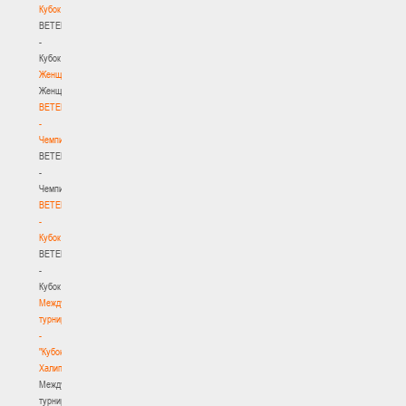
Кубок
BETERA
-
Кубок
Женщины
Женщины
BETERA
-
Чемпионат
BETERA
-
Чемпионат
BETERA
-
Кубок
BETERA
-
Кубок
Международный
турнир
-
"Кубок
Халипского"
Международный
турнир