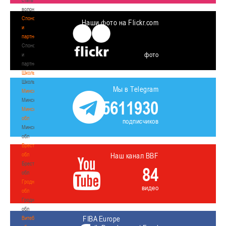
волонтером
Спонсоры
Наши фото на Flickr.com
и
партнеры
Спонсоры
фото
и
партнеры
Школы
Школы
Мы в Telegram
Минск
Минск
5611930
Минская
обл
подписчиков
Минская
обл
Брестская
обл
Наш канал BBF
Брестская
84
обл
Гродненская
видео
обл
Гродненская
обл
FIBA Europe
Витебская