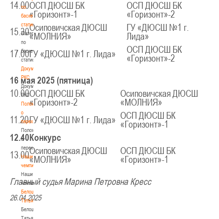
14.00
ОСП ДЮСШ БК
ОСП ДЮСШ БК
по
«Горизонт»-1
«Горизонт»-2
баскетбольной
статистике
Осиповичская ДЮСШ
ГУ «ДЮСШ №1 г.
15.30
Материалы
«МОЛНИЯ»
Лида»
по
ОСП ДЮСШ БК
баскетбольной
17.00
ГУ «ДЮСШ №1 г. Лида»
«Горизонт»-2
статистике
Документы
РКС
16 мая 2025 (пятница)
Документы
10.00
ОСП ДЮСШ БК
Осиповичская ДЮСШ
РКС
«Горизонт»-2
«МОЛНИЯ»
Положение
о
ОСП ДЮСШ БК
11.20
ГУ «ДЮСШ №1 г. Лида»
переходах
«Горизонт»-1
Положение
12.40
Конкурс
о
переходах
Осиповичская ДЮСШ
ОСП ДЮСШ БК
13.00
Наши
«МОЛНИЯ»
«Горизонт»-1
чемпионы
Наши
Главный судья Марина Петровна Кресс
чемпионы
Белошапко
26.04.2025
Татьяна
Белошапко
Татьяна