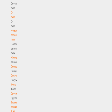
Детская
лига
О
лиге
О
лиге
Новости
детской
лиги
Новости
детской
лиги
Юноши
Юноши
Девушки
Девушки
Документы
Документы
Фото
Фото
Другие
Другие
Турнир
памяти
В.Н.