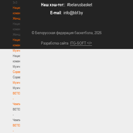
3х3
Наш хэш-тег:
: #belarusbasket
Национальная
E-mail
:
команда.
Женщины
Национальная
команда.
© Белорусская федерация баскетбола, 2026
Женщины
Национальная
Разработка сайта
ITG-SOFT </>
команда.
Мужчины
Национальная
команда.
Мужчины
Соревнования
Соревнования
Мужчины
Мужчины
BETERA
-
Чемпионат
BETERA
-
Чемпионат
BETERA
-