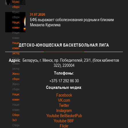
Мужские
сборные
Мужские
31.07.2026
сборные
БФБ выражает соболезнования родным и близким
Национальная
Михаила Курилика
команда
Национальная
команда
Национальная
ДЕТСКО-ЮНОШЕСКАЯ
БАСКЕТБОЛЬНАЯ ЛИГА
команда
(история)
Национальная
Адрес
: Беларусь, г. Минск, пр. Победителей, 23/1, (блок кабинетов
команда
322), 220004
(история)
Телефоны
:
Женские
сборные
+375 17 292 86 30
Женские
Социальные медиа
:
сборные
Национальная
Facebook
команда
VK.com
Национальная
Twitter
команда
Instagram
Сборные
Youtube BelBasketPub
3х3
Youtube BBF
Сборные
Flickr