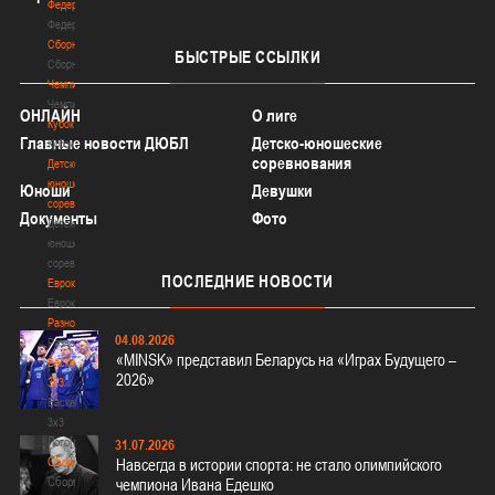
Федерация
Федерация
Сборные
БЫСТРЫЕ
ССЫЛКИ
Сборные
Чемпионат
Чемпионат
ОНЛАЙН
О лиге
Кубок
Главные новости ДЮБЛ
Детско-юношеские
Кубок
соревнования
Детско-
юношеские
Юноши
Девушки
соревнования
Документы
Фото
Детско-
юношеские
соревнования
ПОСЛЕДНИЕ
НОВОСТИ
Еврокубки
Еврокубки
Разное
04.08.2026
Разное
«MINSK» представил Беларусь на «Играх Будущего –
Баскетбол
2026»
3х3
Баскетбол
3х3
Лого[modid=121]
31.07.2026
Сборные
Навсегда в истории спорта: не стало олимпийского
Сборные
чемпиона Ивана Едешко