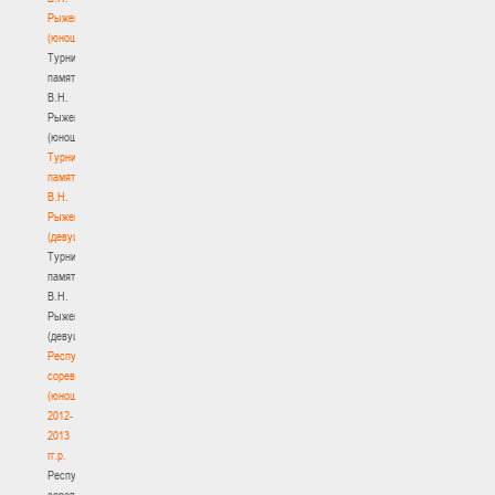
Рыженкова
(юноши)
Турнир
памяти
В.Н.
Рыженкова
(юноши)
Турнир
памяти
В.Н.
Рыженкова
(девушки)
Турнир
памяти
В.Н.
Рыженкова
(девушки)
Республиканские
соревнования
(юноши)
2012-
2013
гг.р.
Республиканские
соревнования