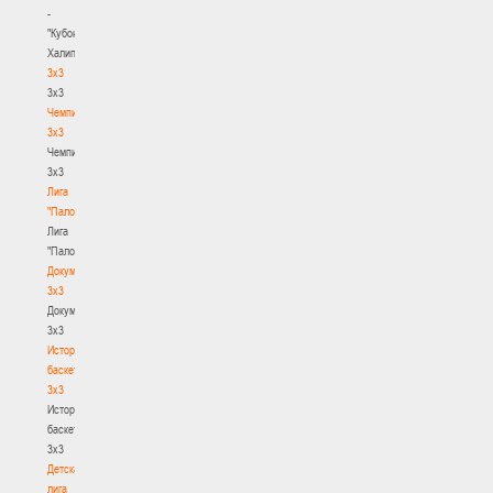
-
"Кубок
Халипского"
3x3
3x3
Чемпионат
3х3
Чемпионат
3х3
Лига
"Палова"
Лига
"Палова"
Документы
3х3
Документы
3х3
История
баскетбола
3х3
История
баскетбола
3х3
Детская
лига