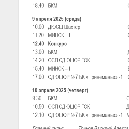
18.40
БКМ
9 апреля 2025 (среда)
10.00
ДЮСШ Шахтер
11.20
МИНСК – I
12.40
Конкурс
13.00
БКМ
14.20
ОСП СДЮШОР ГОК
15.40
МИНСК – I
17.00
СДЮШОР №7 БК «Принеманье» -1
10 апреля 2025 (четверг)
9.30
БКМ
С
10.50
ОСП СДЮШОР ГОК
12.10
СДЮШОР №7 БК «Принеманье» -1
М
Главный судья Трунов Василий Алек