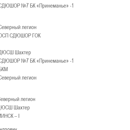
СДЮШОР №7 БК «Принеманье» -1
Северный легион
ОСП СДЮШОР ГОК
ДЮСШ Шахтер
СДЮШОР №7 БК «Принеманье» -1
БКМ
Северный легион
еверный легион
ДЮСШ Шахтер
ИНСК – I
сандрович