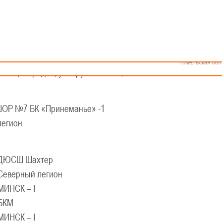
Как стать волонтером
Минск
Спонсоры и партнеры
Минская обл
Брестская обл
КАЛЕНДАРЬ
Гродненская об
Витебская обл
еской баскетбольной лиги - «Слодыч»
Могилевская об
 2011-2012 гг.р. Дивизион I, группа «В»
Гомельская обл
25 г., г. Гродно, ул. Врублевского, 92
Р №7 БК «Принеманье» -1
легион
ДЮСШ Шахтер
Северный легион
МИНСК – I
БКМ
МИНСК – I