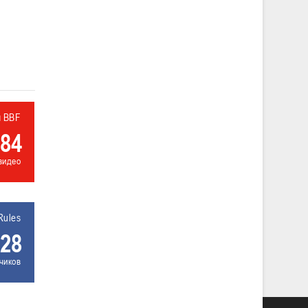
л BBF
84
видео
Rules
28
чиков