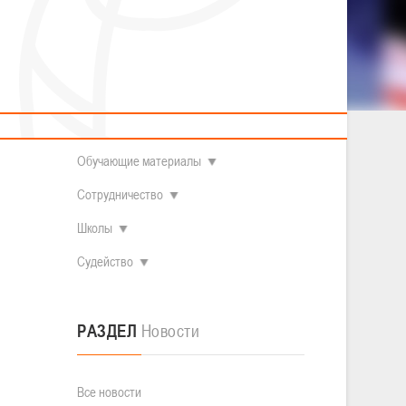
2014 гг.р.
Полезные материалы
Товарищеские игры (девушки)
О федерации
Судьи
ОДМ 2008-2009 гг.р. (девушки)
ОДМ 2008-2009 гг.р. (юноши)
Контакты
л
Первенство 2010-2011 гг.р. (юноши)
Первенство 2011-2012 гг.р. (юноши)
Документы
л
Первенство 2012-2013 гг.р. (юноши)
Наши чемпионы
Обучающие материалы
Сотрудничество
Школы
Судейство
РАЗДЕЛ
Новости
Все новости