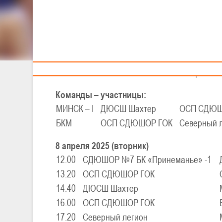
Тренерам
XXV
II
Детско-юнош
III тур – юноши
8-10 апреля 20
Команды – участницы:
МИНСК – I
ДЮСШ Шахтер
ОСП СДЮШО
БКМ
ОСП СДЮШОР ГОК
Северный 
8 апреля 2025 (вторник)
12.00
СДЮШОР №7 БК «Принеманье» -1
13.20
ОСП СДЮШОР ГОК
14.40
ДЮСШ Шахтер
16.00
ОСП СДЮШОР ГОК
17.20
Северный легион