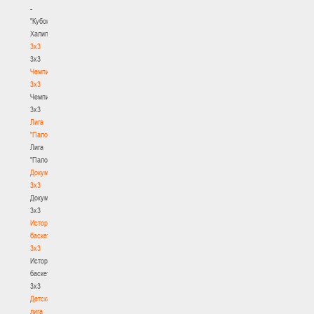
-
"Кубок
Халипского"
3x3
3x3
Чемпионат
3х3
Чемпионат
3х3
Лига
"Палова"
Лига
"Палова"
Документы
3х3
Документы
3х3
История
баскетбола
3х3
История
баскетбола
3х3
Детская
лига