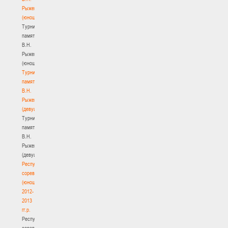
Рыженкова
(юноши)
Турнир
памяти
В.Н.
Рыженкова
(юноши)
Турнир
памяти
В.Н.
Рыженкова
(девушки)
Турнир
памяти
В.Н.
Рыженкова
(девушки)
Республиканские
соревнования
(юноши)
2012-
2013
гг.р.
Республиканские
соревнования