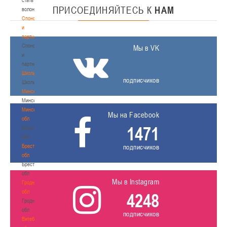
ПРИСОЕДИНЯЙТЕСЬ
К
НАМ
волонтером
Спонсоры
и
партнеры
Спонсоры
Мы в VK
и
партнеры
Школы
подписчиков
Школы
Минск
Минск
Минская
Мы на Facebook
обл
1471
Минская
обл
Брестская
подписчиков
обл
Брестская
обл
Мы в Instagram
Гродненская
обл
4248
Гродненская
обл
подписчиков
Витебская