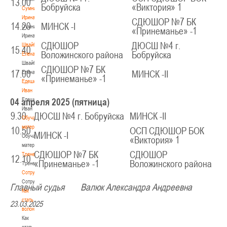
13.00
Бобруйска
«Виктория» 1
Сумникова
Ирина
СДЮШОР №7 БК
14.20
МИНСК -I
Сумникова
«Принеманье» -1
Ирина
СДЮШОР
ДЮСШ №4 г.
Швайбович
15.40
Воложинского района
Бобруйска
Елена
Швайбович
СДЮШОР №7 БК
17.00
Елена
МИНСК -II
«Принеманье» -1
Едешко
Иван
Едешко
04 апреля 2025 (пятница)
Иван
9.30
ДЮСШ №4 г. Бобруйска
МИНСК -II
Обучающие
материалы
10.50
ОСП СДЮШОР БОК
МИНСК -I
Обучающие
«Виктория» 1
материалы
СДЮШОР №7 БК
СДЮШОР
Тренерам
12.10
«Принеманье» -1
Воложинского района
Тренерам
Сотрудничество
Сотрудничество
Главный судья Валюк Александра Андреевна
Как
стать
23.03.2025
волонтером
Как
стать