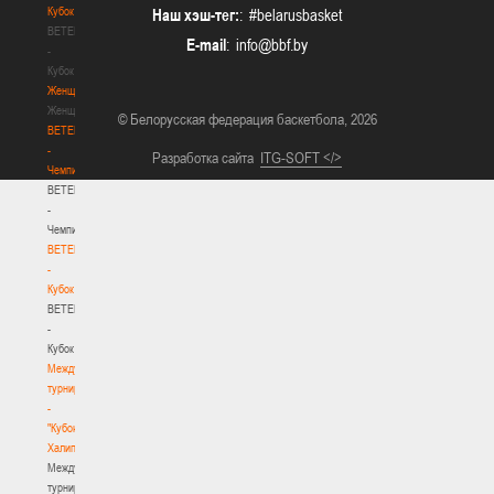
Кубок
Наш хэш-тег:
: #belarusbasket
BETERA
E-mail
:
-
Кубок
Женщины
Женщины
© Белорусская федерация баскетбола, 2026
BETERA
-
Разработка сайта
ITG-SOFT </>
Чемпионат
BETERA
-
Чемпионат
BETERA
-
Кубок
BETERA
-
Кубок
Международный
турнир
-
"Кубок
Халипского"
Международный
турнир