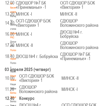
12.00
СДЮШОР №7 БК
ОСП СДЮШОР БОК
по
«Принеманье» -1
«Виктория» 1
баскетбольной
статистике
13.20
МИНСК -I
МИНСК -II
Материалы
ОСП СДЮШОР БОК
СДЮШОР
по
14.40
«Виктория» 1
Воложинского района
баскетбольной
статистике
ДЮСШ №4 г.
16.00
Документы
МИНСК -I
Бобруйска
РКС
Документы
СДЮШОР
17.20
МИНСК -II
РКС
Воложинского района
Положение
СДЮШОР №7 БК
о
18.40
ДЮСШ №4 г. Бобруйска
«Принеманье» -1
переходах
Положение
о
03 апреля 2025 (четверг)
переходах
ОСП СДЮШОР БОК
Наши
10.00
МИНСК -II
«Виктория» 1
чемпионы
Наши
СДЮШОР
11.20
МИНСК -I
чемпионы
Воложинского района
Белошапко
Татьяна
12.40
Конкурс
Белошапко
ДЮСШ №4 г.
ОСП СДЮШОР БОК
Татьяна