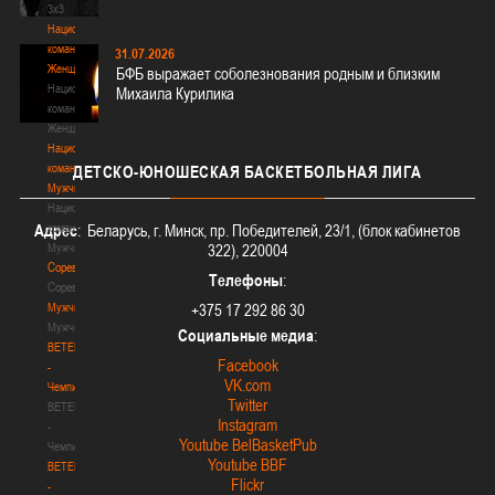
3х3
Национальная
команда.
31.07.2026
Женщины
БФБ выражает соболезнования родным и близким
Национальная
Михаила Курилика
команда.
Женщины
Национальная
команда.
ДЕТСКО-ЮНОШЕСКАЯ
БАСКЕТБОЛЬНАЯ ЛИГА
Мужчины
Национальная
команда.
Адрес
: Беларусь, г. Минск, пр. Победителей, 23/1, (блок кабинетов
Мужчины
322), 220004
Соревнования
Телефоны
:
Соревнования
Мужчины
+375 17 292 86 30
Мужчины
Социальные медиа
:
BETERA
Facebook
-
VK.com
Чемпионат
Twitter
BETERA
Instagram
-
Youtube BelBasketPub
Чемпионат
Youtube BBF
BETERA
Flickr
-