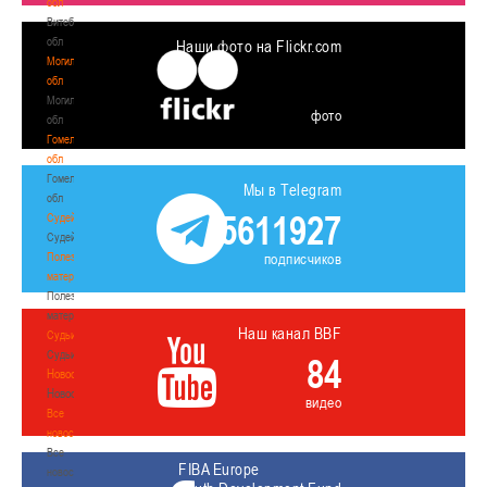
обл
Витебская
обл
Наши фото на Flickr.com
Могилевская
обл
Могилевская
фото
обл
Гомельская
обл
Гомельская
Мы в Telegram
обл
5611927
Судейство
Судейство
Полезные
подписчиков
материалы
Полезные
материалы
Наш канал BBF
Судьи
Судьи
84
Новости
Новости
видео
Все
новости
Все
FIBA Europe
новости