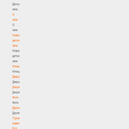
Детская
лига
О
лиге
О
лиге
Новости
детской
лиги
Новости
детской
лиги
Юноши
Юноши
Девушки
Девушки
Документы
Документы
Фото
Фото
Другие
Другие
Турнир
памяти
В.Н.