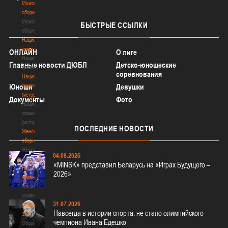
Мужские
сборные
Мужские
БЫСТРЫЕ
ССЫЛКИ
сборные
Национальная
команда
ОНЛАЙН
О лиге
Национальная
Главные новости ДЮБЛ
Детско-юношеские
команда
соревнования
Национальная
Юноши
команда
Девушки
(история)
Документы
Фото
Национальная
команда
(история)
ПОСЛЕДНИЕ
НОВОСТИ
Женские
сборные
Женские
04.08.2026
сборные
«MINSK» представил Беларусь на «Играх Будущего –
Национальная
2026»
команда
Национальная
команда
31.07.2026
Сборные
Навсегда в истории спорта: не стало олимпийского
3х3
чемпиона Ивана Едешко
Сборные