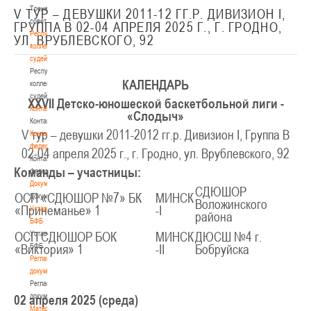
Тренерский
V ТУР – ДЕВУШКИ 2011-12 ГГ.Р. ДИВИЗИОН I,
совет
ГРУППА В 02-04 АПРЕЛЯ 2025 Г., Г. ГРОДНО,
Республиканская
УЛ. ВРУБЛЕВСКОГО, 92
коллегия
судей
Республиканская
КАЛЕНДАРЬ
коллегия
судей
XXV
II
Детско-юношеской баскетбольной лиги -
Контакты
«Слодыч»
Контакты
V тур – девушки 2011-2012 гг.р. Дивизион I, Группа В
Контакты
федерации
02-04 апреля 2025 г., г. Гродно, ул. Врублевского, 92
Контакты
Команды – участницы:
федерации
Документы
СДЮШОР
ОСП «СДЮШОР №7» БК
МИНСК
Документы
Воложинского
«Принеманье» 1
-I
Устав
района
БФБ
Устав
ОСП СДЮШОР БОК
МИНСК
ДЮСШ №4 г.
БФБ
«Виктория» 1
-II
Бобруйска
Регламентирующие
документы
Регламентирующие
документы
02 апреля 2025 (среда)
Материалы