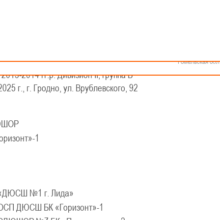
Как стать волонтером
Минск
Спонсоры и партнеры
Минская обл
Брестская обл
Гродненская об
Витебская обл
КАЛЕНДАРЬ
Могилевская об
еской баскетбольной лиги - «Слодыч»
Гомельская обл
 2013-2014 гг.р. Дивизион II, группа Б
025 г., г. Гродно, ул. Врублевского, 92
ЮШОР
ризонт»-1
«ДЮСШ №1 г. Лида»
ОСП ДЮСШ БК «Горизонт»-1