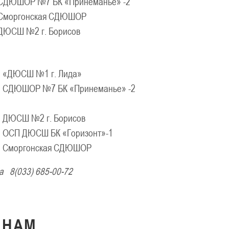
СДЮШОР №7 БК «Принеманье» -2
Сморгонская СДЮШОР
ДЮСШ №2 г. Борисов
«ДЮСШ №1 г. Лида»
СДЮШОР №7 БК «Принеманье» -2
ДЮСШ №2 г. Борисов
ОСП ДЮСШ БК «Горизонт»-1
2
Сморгонская СДЮШОР
вна
8(033) 685-00-72
К
НАМ