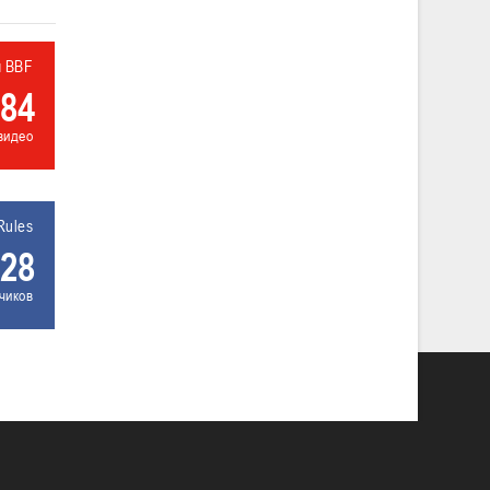
л BBF
84
видео
Rules
28
чиков