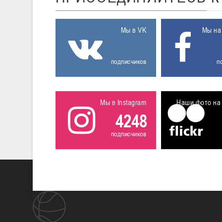
Мы в VK
Мы на
подписчиков
п
Мы в Instagram
Наши фото на 
4248
подписчиков