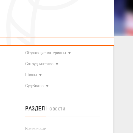
2014 гг.р.
Полезные материалы
Товарищеские игры (девушки)
О федерации
Судьи
ОДМ 2008-2009 гг.р. (девушки)
ОДМ 2008-2009 гг.р. (юноши)
Контакты
л
Первенство 2010-2011 гг.р. (юноши)
Первенство 2011-2012 гг.р. (юноши)
Документы
л
Первенство 2012-2013 гг.р. (юноши)
Наши чемпионы
Обучающие материалы
Сотрудничество
Школы
Судейство
РАЗДЕЛ
Новости
Все новости