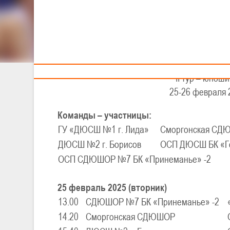
92
Тренерам
XXV
II
Детско-юнош
II тур – юноши
25-26 февраля 2
Команды – участницы:
ГУ «ДЮСШ №1 г. Лида»
Сморгонская СД
ДЮСШ №2 г. Борисов
ОСП ДЮСШ БК «Го
ОСП СДЮШОР №7 БК «Принеманье» -2
25 февраль 2025 (вторник)
13.00
СДЮШОР №7 БК «Принеманье» -2
14.20
Сморгонская СДЮШОР