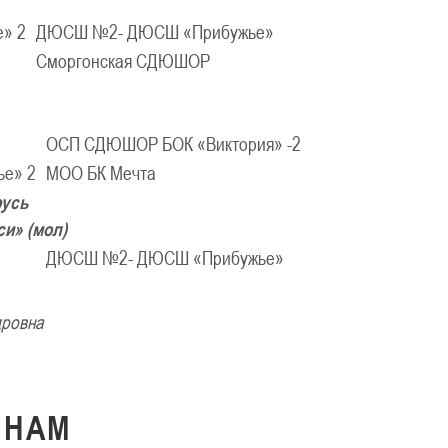
е» 2
ДЮСШ №2- ДЮСШ «Прибужье»
Сморгонская СДЮШОР
ОСП СДЮШОР БОК «Виктория» -2
ье» 2
МОО БК Мечта
русь
и» (мол)
ДЮСШ №2- ДЮСШ «Прибужье»
дровна
К
НАМ