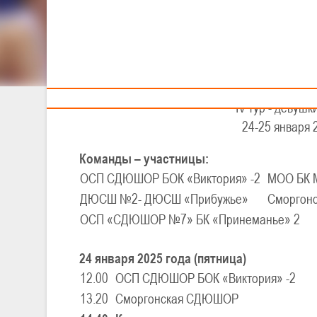
4
Тренерам
XX
VII
Детско-юно
IV тур - девушки
24-25 января 2
Команды – участницы:
ОСП СДЮШОР БОК «Виктория» -2
МОО БК 
ДЮСШ №2- ДЮСШ «Прибужье»
Сморгон
ОСП «СДЮШОР №7» БК «Принеманье» 2
24 января 2025 года (пятница)
12.00
ОСП СДЮШОР БОК «Виктория» -2
13.20
Сморгонская СДЮШОР