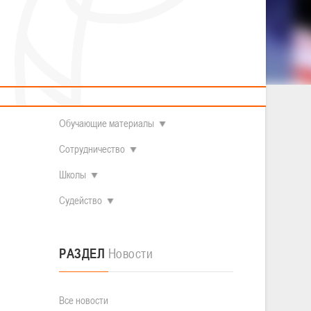
2014 гг.р.
Полезные материалы
Товарищеские игры (девушки)
О федерации
Судьи
ОДМ 2008-2009 гг.р. (девушки)
ОДМ 2008-2009 гг.р. (юноши)
Контакты
л
Первенство 2010-2011 гг.р. (юноши)
Первенство 2011-2012 гг.р. (юноши)
Документы
л
Первенство 2012-2013 гг.р. (юноши)
Наши чемпионы
Обучающие материалы
Сотрудничество
Школы
Судейство
РАЗДЕЛ
Новости
Все новости