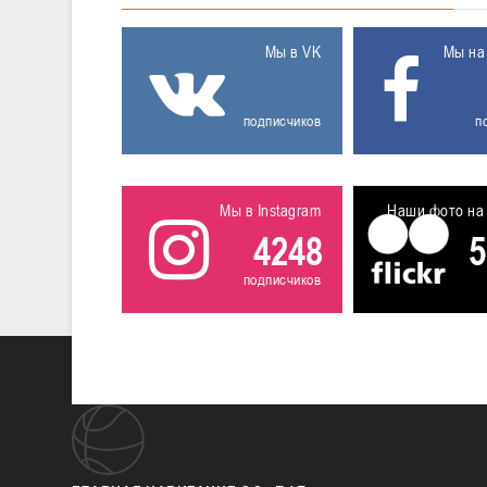
Мы в VK
Мы на
подписчиков
п
Мы в Instagram
Наши фото на 
4248
5
подписчиков