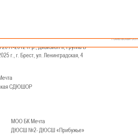
Как стать волонтером
Минск
Спонсоры и партнеры
Минская обл
Брестская обл
Гродненская об
Витебская обл
КАЛЕНДАРЬ
Могилевская об
шеской баскетбольной лиги-«Слодыч»
Гомельская обл
 2011-2012 гг.р., Дивизион II, Группа Б
025 г., г. Брест, ул. Ленинградская, 4
Мечта
ская СДЮШОР
МОО БК Мечта
ДЮСШ №2- ДЮСШ «Прибужье»