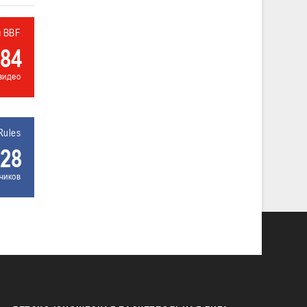
л BBF
84
видео
Rules
28
чиков