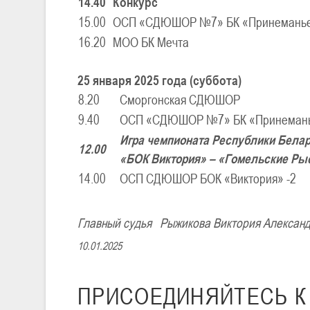
14.40
Конкурс
15.00
ОСП «СДЮШОР №7» БК «Принемань
16.20
МОО БК Мечта
25 января 2025 года (суббота)
8.20
Сморгонская СДЮШОР
9.40
ОСП «СДЮШОР №7» БК «Принеман
Игра чемпионата Республики Бела
12.00
«БОК Виктория» – «Гомельские Рыс
14.00
ОСП СДЮШОР БОК «Виктория» -2
Главный судья Рыжикова Виктория Алексан
10.01.2025
ПРИСОЕДИНЯЙТЕСЬ