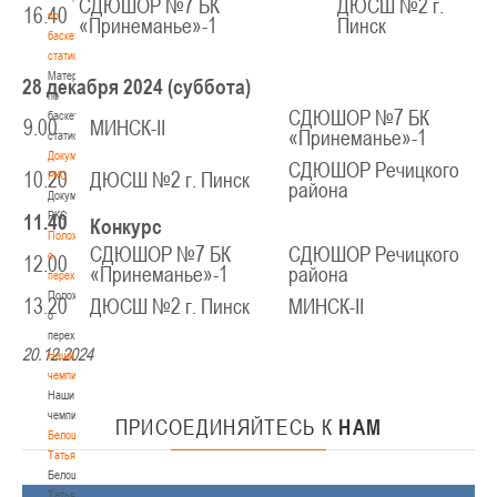
СДЮШОР №7 БК
ДЮСШ №2 г.
16.40
по
«Принеманье»-1
Пинск
баскетбольной
статистике
Материалы
28 декабря 2024 (суббота)
по
СДЮШОР №7 БК
баскетбольной
9.00
МИНСК-II
«Принеманье»-1
статистике
Документы
СДЮШОР Речицкого
10.20
РКС
ДЮСШ №2 г. Пинск
района
Документы
РКС
11.40
Конкурс
Положение
СДЮШОР №7 БК
СДЮШОР Речицкого
о
12.00
«Принеманье»-1
района
переходах
Положение
13.20
ДЮСШ №2 г. Пинск
МИНСК-II
о
переходах
20.12.2024
Наши
чемпионы
Наши
чемпионы
ПРИСОЕДИНЯЙТЕСЬ
К
НАМ
Белошапко
Татьяна
Белошапко
Татьяна