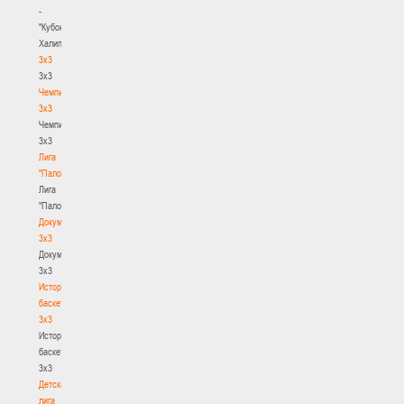
-
"Кубок
Халипского"
3x3
3x3
Чемпионат
3х3
Чемпионат
3х3
Лига
"Палова"
Лига
"Палова"
Документы
3х3
Документы
3х3
История
баскетбола
3х3
История
баскетбола
3х3
Детская
лига