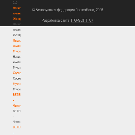
3х3
Национальная
© Белорусская федерация баскетбола, 2026
команда.
Женщины
Разработка сайта
ITG-SOFT </>
Национальная
команда.
Женщины
Национальная
команда.
Мужчины
Национальная
команда.
Мужчины
Соревнования
Соревнования
Мужчины
Мужчины
BETERA
-
Чемпионат
BETERA
-
Чемпионат
BETERA
-