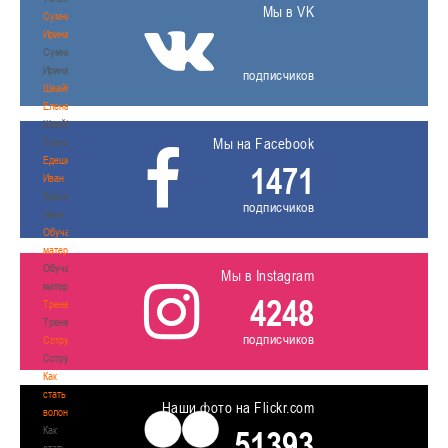
Мы в VK
Сумникова
Ирина
Сумникова
Ирина
подписчиков
Швайбович
Елена
Швайбович
Мы на Facebook
Елена
Едешко
1471
Иван
Едешко
подписчиков
Иван
Обучающие
материалы
Обучающие
Мы в Instagram
материалы
4248
Тренерам
Тренерам
подписчиков
Сотрудничество
Сотрудничество
Как
стать
Наши фото на Flickr.com
волонтером
Как
51393
стать