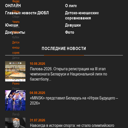
Федерация
ОНЛАЙН
О лиге
Федерация
Сборные
Главные новости ДЮБЛ
Детско-юношеские
Сборные
соревнования
Чемпионат
Юноши
Девушки
Чемпионат
Документы
Фото
Кубок
Кубок
Детско-
юношеские
ПОСЛЕДНИЕ
НОВОСТИ
соревнования
Детско-
юношеские
10.08.2026
соревнования
Палова-2026. Открыта регистрация на III этап
Еврокубки
чемпионата Беларуси и Национальной лиги по
Еврокубки
баскетболу...
Разное
Разное
04.08.2026
Баскетбол
«MINSK» представил Беларусь на «Играх Будущего –
3х3
2026»
Баскетбол
3х3
Лого[modid=121]
Сборные
31.07.2026
Сборные
Навсегда в истории спорта: не стало олимпийского