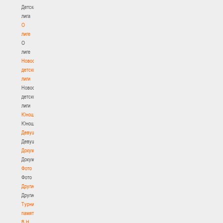
Детская
лига
О
лиге
О
лиге
Новости
детской
лиги
Новости
детской
лиги
Юноши
Юноши
Девушки
Девушки
Документы
Документы
Фото
Фото
Другие
Другие
Турнир
памяти
В.Н.