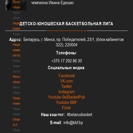
Мужские
чемпиона Ивана Едешко
сборные
Мужские
сборные
ДЕТСКО-ЮНОШЕСКАЯ
БАСКЕТБОЛЬНАЯ ЛИГА
Национальная
команда
Национальная
Адрес
: Беларусь, г. Минск, пр. Победителей, 23/1, (блок кабинетов
команда
322), 220004
Национальная
команда
Телефоны
:
(история)
+375 17 292 86 30
Национальная
команда
Социальные медиа
:
(история)
Facebook
Женские
VK.com
сборные
Twitter
Женские
Instagram
сборные
Youtube BelBasketPub
Национальная
Youtube BBF
команда
Flickr
Национальная
Наш хэш-тег:
: #belarusbasket
команда
Сборные
E-mail
:
3х3
Сборные