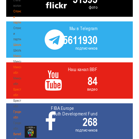
волонтером
фото
Спонсоры
и
партнеры
Мы в Telegram
Спонсоры
и
5611930
партнеры
Школы
подписчиков
Школы
Минск
Минск
Минская
Наш канал BBF
обл
84
Минская
обл
видео
Брестская
обл
Брестская
обл
FIBA Europe
Гродненская
Youth Development Fund
обл
268
Гродненская
обл
подписчиков
Витебская