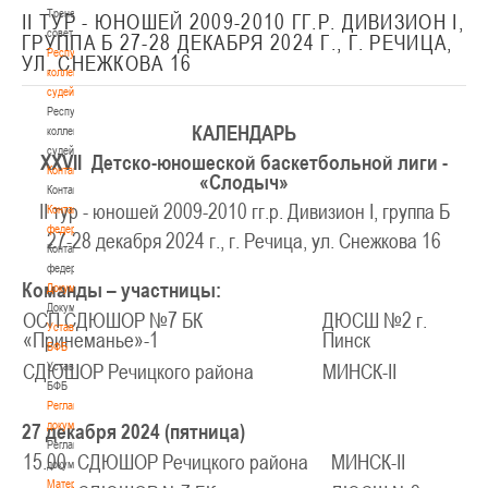
Тренерский
II ТУР - ЮНОШЕЙ 2009-2010 ГГ.Р. ДИВИЗИОН I,
совет
ГРУППА Б 27-28 ДЕКАБРЯ 2024 Г., Г. РЕЧИЦА,
Республиканская
УЛ. СНЕЖКОВА 16
коллегия
судей
Республиканская
КАЛЕНДАРЬ
коллегия
судей
XX
VII
Детско-юношеской баскетбольной лиги -
Контакты
«Слодыч»
Контакты
II тур - юношей 2009-2010 гг.р. Дивизион I, группа Б
Контакты
федерации
27-28 декабря 2024 г., г. Речица, ул. Снежкова 16
Контакты
федерации
Команды – участницы:
Документы
Документы
ОСП СДЮШОР №7 БК
ДЮСШ №2 г.
Устав
«Принеманье»-1
Пинск
БФБ
Устав
СДЮШОР Речицкого района
МИНСК-II
БФБ
Регламентирующие
документы
27 декабря 2024 (пятница)
Регламентирующие
15.00
СДЮШОР Речицкого района
МИНСК-II
документы
Материалы