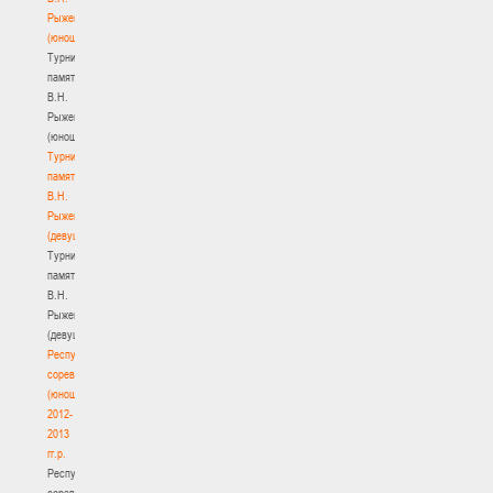
Рыженкова
(юноши)
Турнир
памяти
В.Н.
Рыженкова
(юноши)
Турнир
памяти
В.Н.
Рыженкова
(девушки)
Турнир
памяти
В.Н.
Рыженкова
(девушки)
Республиканские
соревнования
(юноши)
2012-
2013
гг.р.
Республиканские
соревнования