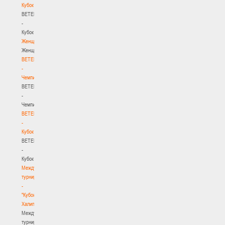
Кубок
BETERA
-
Кубок
Женщины
Женщины
BETERA
-
Чемпионат
BETERA
-
Чемпионат
BETERA
-
Кубок
BETERA
-
Кубок
Международный
турнир
-
"Кубок
Халипского"
Международный
турнир