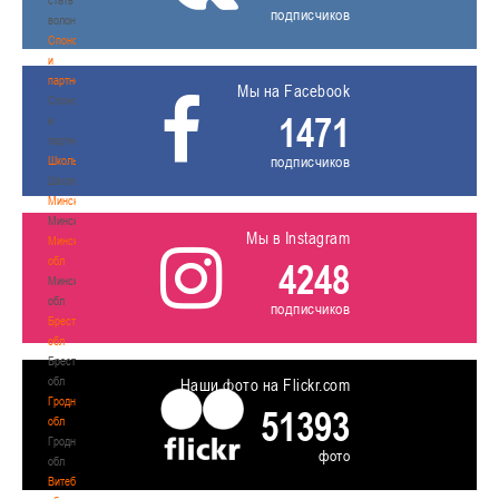
подписчиков
волонтером
Спонсоры
и
партнеры
Мы на Facebook
Спонсоры
1471
и
партнеры
подписчиков
Школы
Школы
Минск
Минск
Мы в Instagram
Минская
обл
4248
Минская
обл
подписчиков
Брестская
обл
Брестская
обл
Наши фото на Flickr.com
Гродненская
51393
обл
Гродненская
фото
обл
Витебская