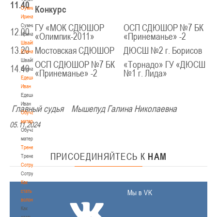
11.40
Конкурс
Сумникова
Ирина
Сумникова
ГУ «МОК СДЮШОР
ОСП СДЮШОР №7 БК
12.00
Ирина
«Олимпик-2011»
«Принеманье» -2
Швайбович
13.20
Мостовская СДЮШОР
ДЮСШ №2 г. Борисов
Елена
Швайбович
ОСП СДЮШОР №7 БК
«Торнадо» ГУ «ДЮСШ
14.40
Елена
«Принеманье» -2
№1 г. Лида»
Едешко
Иван
Едешко
Иван
Главный судья Мышепуд Галина Николаевна
Обучающие
материалы
05.11.2024
Обучающие
материалы
Тренерам
ПРИСОЕДИНЯЙТЕСЬ
К
НАМ
Тренерам
Сотрудничество
Сотрудничество
Как
стать
Мы в VK
волонтером
Как
стать