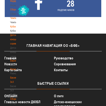
28
Федерация
Федерация
подписчиков
Сборные
Сборные
Чемпионат
Чемпионат
Кубок
Кубок
Детско-
юношеские
соревнования
ГЛАВНАЯ
НАВИГАЦИЯ ОО «БФБ»
Детско-
юношеские
соревнования
Главная
Руководство
Еврокубки
Новости
Соревнования
Еврокубки
Разное
Карта сайта
Контакты
Разное
Баскетбол
3х3
БЫСТРЫЕ
ССЫЛКИ
Баскетбол
3х3
Лого[modid=121]
ОНЛАЙН
О лиге
Сборные
Главные новости ДЮБЛ
Детско-юношеские
Сборные