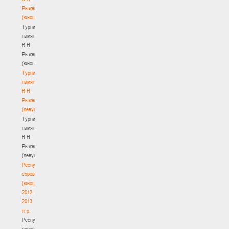
Рыженкова
(юноши)
Турнир
памяти
В.Н.
Рыженкова
(юноши)
Турнир
памяти
В.Н.
Рыженкова
(девушки)
Турнир
памяти
В.Н.
Рыженкова
(девушки)
Республиканские
соревнования
(юноши)
2012-
2013
гг.р.
Республиканские
соревнования