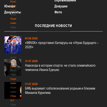
соревнования
Мужские
Юноши
Девушки
сборные
Мужские
Документы
Фото
сборные
Национальная
команда
ПОСЛЕДНИЕ
НОВОСТИ
Национальная
команда
Национальная
04.08.2026
команда
«MINSK» представил Беларусь на «Играх Будущего –
(история)
2026»
Национальная
команда
(история)
31.07.2026
Женские
Навсегда в истории спорта: не стало олимпийского
сборные
чемпиона Ивана Едешко
Женские
сборные
Национальная
команда
31.07.2026
Национальная
БФБ выражает соболезнования родным и близким
команда
Михаила Курилика
Сборные
3х3
Сборные