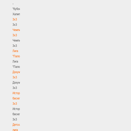
-
"Кубок
Халипского"
3x3
3x3
Чемпионат
3х3
Чемпионат
3х3
Лига
"Палова"
Лига
"Палова"
Документы
3х3
Документы
3х3
История
баскетбола
3х3
История
баскетбола
3х3
Детская
лига