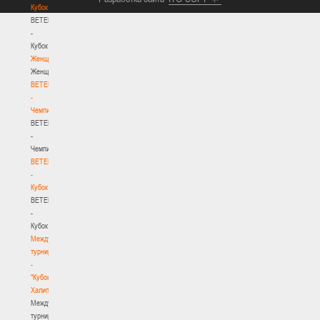
Кубок
BETERA
-
Кубок
Женщины
Женщины
BETERA
-
Чемпионат
BETERA
-
Чемпионат
BETERA
-
Кубок
BETERA
-
Кубок
Международный
турнир
-
"Кубок
Халипского"
Международный
турнир