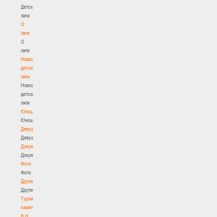
Детская
лига
О
лиге
О
лиге
Новости
детской
лиги
Новости
детской
лиги
Юноши
Юноши
Девушки
Девушки
Документы
Документы
Фото
Фото
Другие
Другие
Турнир
памяти
В.Н.