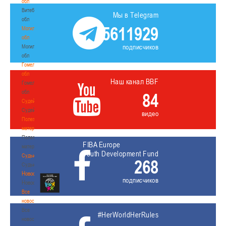
обл
Витебская
Мы в Telegram
обл
5611929
Могилевская
обл
подписчиков
Могилевская
обл
Гомельская
обл
Наш канал BBF
Гомельская
обл
84
Судейство
Судейство
видео
Полезные
материалы
Полезные
FIBA Europe
материалы
Youth Development Fund
Судьи
268
Судьи
Новости
подписчиков
Новости
Все
новости
Все
#HerWorldHerRules
новости