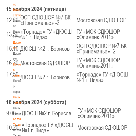
по
15 ноября 2024 (пятница)
баскетбольной
статистике
ОСП СДЮШОР №7 БК
12.30
Мостовская СДЮШОР
Материалы
«Принеманье» -2
по
«Торнадо» ГУ «ДЮСШ
ГУ «МОК СДЮШОР
баскетбольной
13.50
№1 г. Лида»
«Олимпик-2011»
статистике
Документы
ОСП СДЮШОР №7 БК
15.10
ДЮСШ №2 г. Борисов
РКС
«Принеманье» -2
Документы
РКС
ГУ «МОК СДЮШОР
16.30
Мостовская СДЮШОР
Положение
«Олимпик-2011»
о
17.50
«Торнадо» ГУ «ДЮСШ
переходах
ДЮСШ №2 г. Борисов
№1 г. Лида»
Положение
о
переходах
Наши
16 ноября 2024 (суббота)
чемпионы
Наши
ГУ «МОК СДЮШОР
9.00
ДЮСШ №2 г. Борисов
чемпионы
«Олимпик-2011»
Белошапко
«Торнадо» ГУ «ДЮСШ
Татьяна
10.20
Мостовская СДЮШОР
№1 г. Лида»
Белошапко
Татьяна