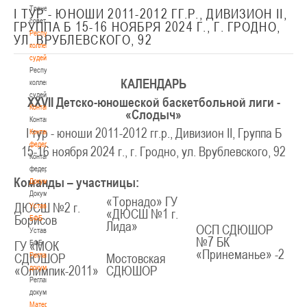
Тренерский
I ТУР - ЮНОШИ 2011-2012 ГГ.Р., ДИВИЗИОН II,
совет
ГРУППА Б 15-16 НОЯБРЯ 2024 Г., Г. ГРОДНО,
Республиканская
УЛ. ВРУБЛЕВСКОГО, 92
коллегия
судей
Республиканская
КАЛЕНДАРЬ
коллегия
судей
XXV
II
Детско-юношеской баскетбольной лиги -
Контакты
«Слодыч»
Контакты
I тур - юноши 2011-2012 гг.р., Дивизион II, Группа Б
Контакты
федерации
15-16 ноября 2024 г., г. Гродно, ул. Врублевского, 92
Контакты
федерации
Команды – участницы:
Документы
Документы
«Торнадо» ГУ
ДЮСШ №2 г.
Устав
«ДЮСШ №1 г.
Борисов
БФБ
Лида»
ОСП СДЮШОР
Устав
№7 БК
БФБ
ГУ «МОК
«Принеманье» -2
Регламентирующие
СДЮШОР
Мостовская
документы
«Олимпик-2011»
СДЮШОР
Регламентирующие
документы
Материалы