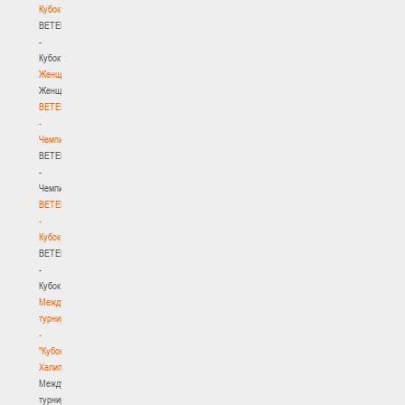
Кубок
BETERA
-
Кубок
Женщины
Женщины
BETERA
-
Чемпионат
BETERA
-
Чемпионат
BETERA
-
Кубок
BETERA
-
Кубок
Международный
турнир
-
"Кубок
Халипского"
Международный
турнир