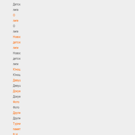
Детская
лига
О
лиге
О
лиге
Новости
детской
лиги
Новости
детской
лиги
Юноши
Юноши
Девушки
Девушки
Документы
Документы
Фото
Фото
Другие
Другие
Турнир
памяти
В.Н.