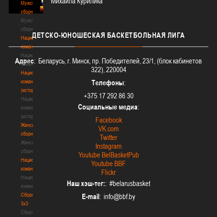
Михаила Курилика
Мужские
сборные
Мужские
сборные
ДЕТСКО-ЮНОШЕСКАЯ
БАСКЕТБОЛЬНАЯ ЛИГА
Национальная
команда
Национальная
Адрес
: Беларусь, г. Минск, пр. Победителей, 23/1, (блок кабинетов
команда
322), 220004
Национальная
команда
Телефоны
:
(история)
+375 17 292 86 30
Национальная
Социальные медиа
:
команда
(история)
Facebook
Женские
VK.com
сборные
Twitter
Женские
Instagram
сборные
Youtube BelBasketPub
Национальная
Youtube BBF
команда
Flickr
Национальная
Наш хэш-тег:
: #belarusbasket
команда
Сборные
E-mail
:
3х3
Сборные