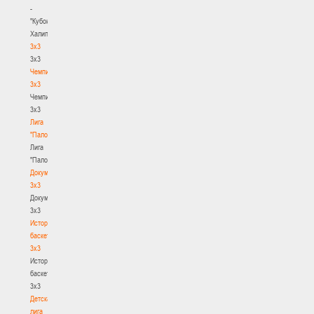
-
"Кубок
Халипского"
3x3
3x3
Чемпионат
3х3
Чемпионат
3х3
Лига
"Палова"
Лига
"Палова"
Документы
3х3
Документы
3х3
История
баскетбола
3х3
История
баскетбола
3х3
Детская
лига