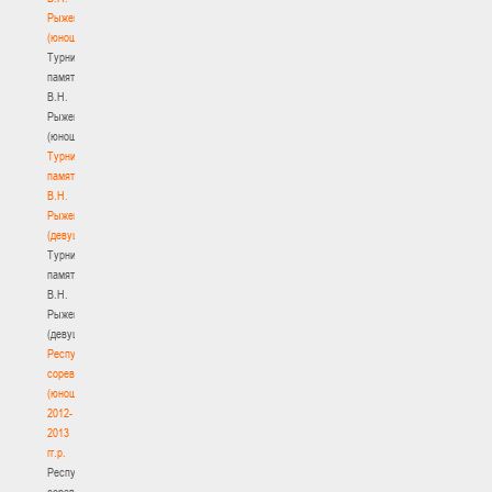
Рыженкова
(юноши)
Турнир
памяти
В.Н.
Рыженкова
(юноши)
Турнир
памяти
В.Н.
Рыженкова
(девушки)
Турнир
памяти
В.Н.
Рыженкова
(девушки)
Республиканские
соревнования
(юноши)
2012-
2013
гг.р.
Республиканские
соревнования