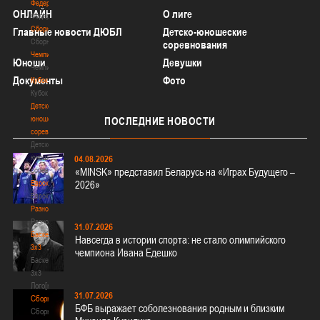
Федерация
ОНЛАЙН
О лиге
Федерация
Сборные
Главные новости ДЮБЛ
Детско-юношеские
Сборные
соревнования
Чемпионат
Юноши
Девушки
Чемпионат
Документы
Фото
Кубок
Кубок
Детско-
юношеские
ПОСЛЕДНИЕ
НОВОСТИ
соревнования
Детско-
юношеские
04.08.2026
соревнования
«MINSK» представил Беларусь на «Играх Будущего –
Еврокубки
2026»
Еврокубки
Разное
Разное
31.07.2026
Баскетбол
Навсегда в истории спорта: не стало олимпийского
3х3
чемпиона Ивана Едешко
Баскетбол
3х3
Лого[modid=121]
31.07.2026
Сборные
БФБ выражает соболезнования родным и близким
Сборные