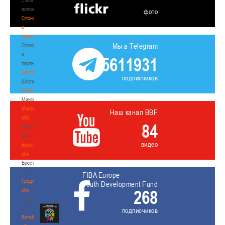
волонтером
фото
Спонсоры
и
партнеры
Мы в Telegram
Спонсоры
и
5611931
партнеры
Школы
подписчиков
Школы
Минск
Минск
Минская
Наш канал BBF
обл
84
Минская
обл
видео
Брестская
обл
Брестская
обл
FIBA Europe
Гродненская
Youth Development Fund
обл
268
Гродненская
обл
подписчиков
Витебская