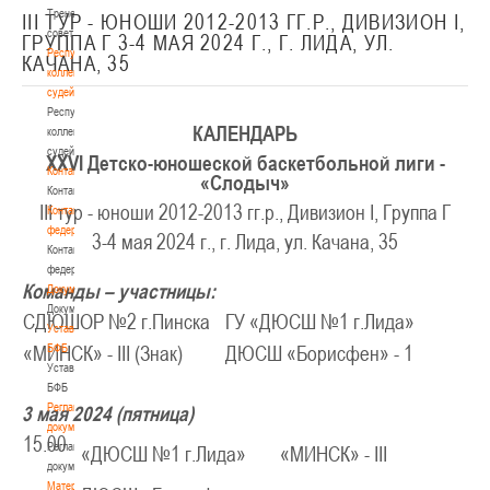
Тренерский
III ТУР - ЮНОШИ 2012-2013 ГГ.Р., ДИВИЗИОН I,
совет
ГРУППА Г 3-4 МАЯ 2024 Г., Г. ЛИДА, УЛ.
Республиканская
КАЧАНА, 35
коллегия
судей
Республиканская
КАЛЕНДАРЬ
коллегия
судей
XXV
I
Детско-юношеской баскетбольной лиги -
Контакты
«Слодыч»
Контакты
III тур - юноши 2012-2013 гг.р., Дивизион I, Группа Г
Контакты
федерации
3-4 мая 2024 г., г. Лида, ул. Качана, 35
Контакты
федерации
Команды – участницы:
Документы
Документы
СДЮШОР №2 г.Пинска
ГУ «ДЮСШ №1 г.Лида»
Устав
БФБ
«МИНСК» - III (Знак)
ДЮСШ «Борисфен» - 1
Устав
БФБ
Регламентирующие
3 мая 2024 (пятница)
документы
15.00
Регламентирующие
«ДЮСШ №1 г.Лида»
«МИНСК» - III
документы
Материалы