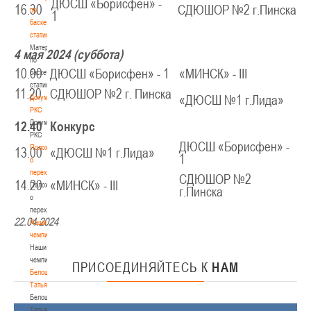
ДЮСШ «Борисфен» -
16.30
СДЮШОР №2 г.Пинска
по
1
баскетбольной
статистике
Материалы
4 мая 2024 (суббота)
по
10.00
ДЮСШ «Борисфен» - 1
«МИНСК» - III
баскетбольной
статистике
11.20
СДЮШОР №2 г. Пинска
Документы
«ДЮСШ №1 г.Лида»
РКС
Документы
12.40
Конкурс
РКС
ДЮСШ «Борисфен» -
Положение
13.00
«ДЮСШ №1 г.Лида»
1
о
переходах
СДЮШОР №2
14.20
«МИНСК» - III
Положение
г.Пинска
о
переходах
22.04.2024
Наши
чемпионы
Наши
чемпионы
ПРИСОЕДИНЯЙТЕСЬ
К
НАМ
Белошапко
Татьяна
Белошапко
Татьяна