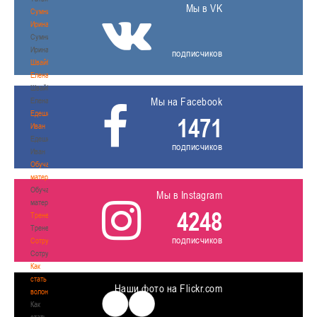
Мы в VK
Сумникова
Ирина
Сумникова
Ирина
подписчиков
Швайбович
Елена
Швайбович
Мы на Facebook
Елена
Едешко
1471
Иван
Едешко
подписчиков
Иван
Обучающие
материалы
Обучающие
Мы в Instagram
материалы
4248
Тренерам
Тренерам
подписчиков
Сотрудничество
Сотрудничество
Как
стать
Наши фото на Flickr.com
волонтером
Как
стать