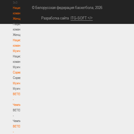
3х3
© Белорусская федерация баскетбола, 2026
Национальная
команда.
Разработка сайта
ITG-SOFT </>
Женщины
Национальная
команда.
Женщины
Национальная
команда.
Мужчины
Национальная
команда.
Мужчины
Соревнования
Соревнования
Мужчины
Мужчины
BETERA
-
Чемпионат
BETERA
-
Чемпионат
BETERA
-