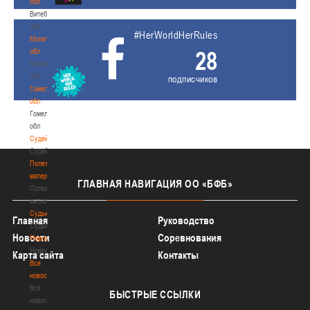
обл
Витебская
обл
#HerWorldHerRules
Могилевская
28
обл
Могилевская
обл
подписчиков
Гомельская
обл
Гомельская
обл
Судейство
Судейство
Полезные
материалы
ГЛАВНАЯ
НАВИГАЦИЯ ОО «БФБ»
Полезные
материалы
Судьи
Главная
Руководство
Судьи
Новости
Соревнования
Новости
Новости
Карта сайта
Контакты
Все
новости
Все
БЫСТРЫЕ
ССЫЛКИ
новости