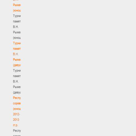
Рыженкова
(юноши)
Турнир
памяти
В.Н.
Рыженкова
(юноши)
Турнир
памяти
В.Н.
Рыженкова
(девушки)
Турнир
памяти
В.Н.
Рыженкова
(девушки)
Республиканские
соревнования
(юноши)
2012-
2013
гг.р.
Республиканские
соревнования