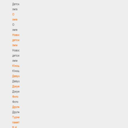
Детская
лига
О
лиге
О
лиге
Новости
детской
лиги
Новости
детской
лиги
Юноши
Юноши
Девушки
Девушки
Документы
Документы
Фото
Фото
Другие
Другие
Турнир
памяти
В.Н.