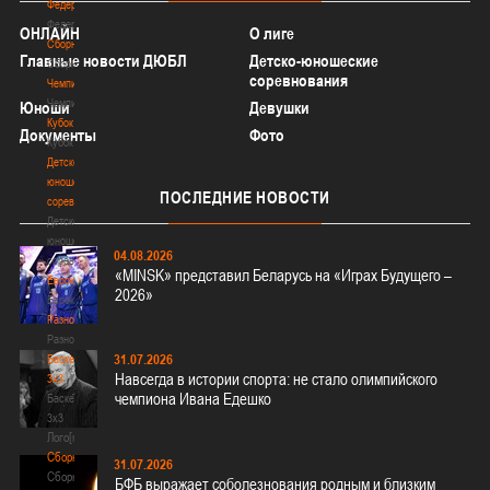
Федерация
Федерация
ОНЛАЙН
О лиге
Сборные
Главные новости ДЮБЛ
Детско-юношеские
Сборные
соревнования
Чемпионат
Чемпионат
Юноши
Девушки
Кубок
Документы
Фото
Кубок
Детско-
юношеские
ПОСЛЕДНИЕ
НОВОСТИ
соревнования
Детско-
юношеские
04.08.2026
соревнования
«MINSK» представил Беларусь на «Играх Будущего –
Еврокубки
2026»
Еврокубки
Разное
Разное
31.07.2026
Баскетбол
Навсегда в истории спорта: не стало олимпийского
3х3
чемпиона Ивана Едешко
Баскетбол
3х3
Лого[modid=121]
Сборные
31.07.2026
Сборные
БФБ выражает соболезнования родным и близким