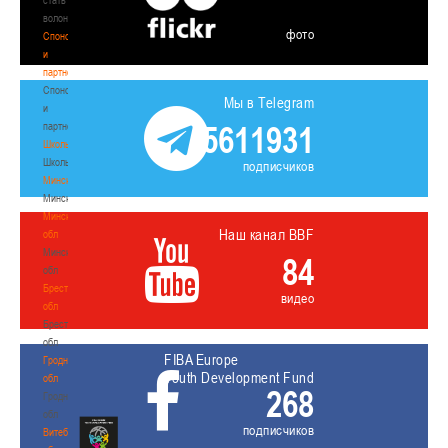
волонтером
фото
Спонсоры
и
партнеры
Спонсоры
Мы в Telegram
и
5611931
партнеры
Школы
Школы
подписчиков
Минск
Минск
Минская
Наш канал BBF
обл
Минская
84
обл
Брестская
видео
обл
Брестская
обл
FIBA Europe
Гродненская
Youth Development Fund
обл
268
Гродненская
обл
подписчиков
Витебская