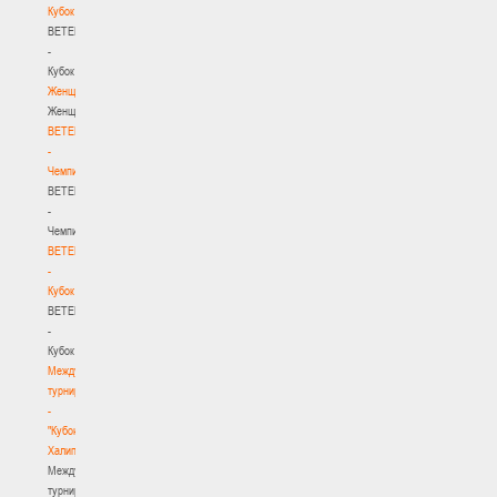
Кубок
BETERA
-
Кубок
Женщины
Женщины
BETERA
-
Чемпионат
BETERA
-
Чемпионат
BETERA
-
Кубок
BETERA
-
Кубок
Международный
турнир
-
"Кубок
Халипского"
Международный
турнир