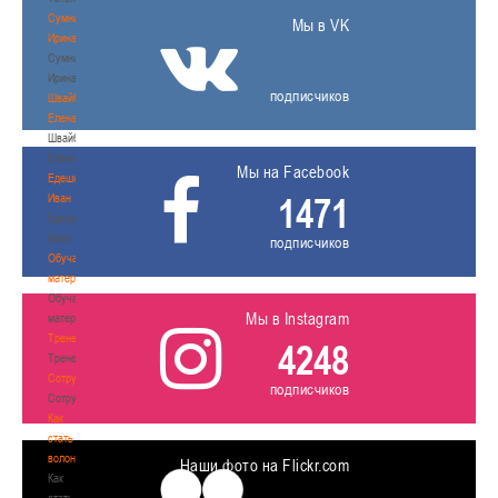
Сумникова
Мы в VK
Ирина
Сумникова
Ирина
подписчиков
Швайбович
Елена
Швайбович
Елена
Мы на Facebook
Едешко
1471
Иван
Едешко
Иван
подписчиков
Обучающие
материалы
Обучающие
Мы в Instagram
материалы
Тренерам
4248
Тренерам
Сотрудничество
подписчиков
Сотрудничество
Как
стать
волонтером
Наши фото на Flickr.com
Как
стать