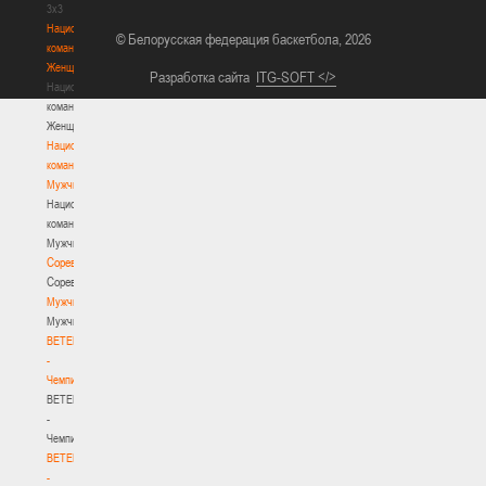
3х3
Национальная
© Белорусская федерация баскетбола, 2026
команда.
Женщины
Разработка сайта
ITG-SOFT </>
Национальная
команда.
Женщины
Национальная
команда.
Мужчины
Национальная
команда.
Мужчины
Соревнования
Соревнования
Мужчины
Мужчины
BETERA
-
Чемпионат
BETERA
-
Чемпионат
BETERA
-