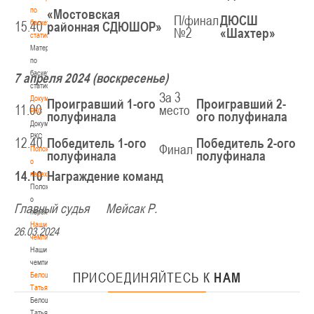
по
«Мостовская
П/финал
ДЮСШ
баскетбольной
15.40
районная СДЮШОР»
№2
«Шахтер»
статистике
Материалы
по
баскетбольной
7 апреля 2024 (воскресенье)
статистике
За 3
Документы
Проигравший 1-ого
Проигравший 2-
11.00
место
РКС
полуфинала
ого полуфинала
Документы
РКС
12.40
Победитель 1-ого
Победитель 2-ого
Финал
Положение
полуфинала
полуфинала
о
14.10
Награждение команд
переходах
Положение
о
Главный судья Мейсак Р.
переходах
Наши
26.03.2024
чемпионы
Наши
чемпионы
ПРИСОЕДИНЯЙТЕСЬ
К
НАМ
Белошапко
Татьяна
Белошапко
Татьяна