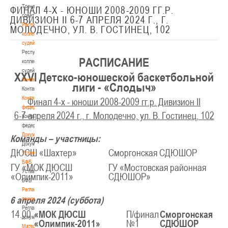
Тренерский
ФИНАЛ 4-Х - ЮНОШИ 2008-2009 ГГ.Р.
совет
ДИВИЗИОН II 6-7 АПРЕЛЯ 2024 Г., Г.
Республиканская
МОЛОДЕЧНО, УЛ. В. ГОСТИНЕЦ, 102
коллегия
судей
Республиканская
РАСПИСАНИЕ
коллегия
судей
XXV
I
Детско-юношеской баскетбольной
Контакты
лиги - «Слодыч»
Контакты
Контакты
Финал 4-х - юноши 2008-2009 гг.р. Дивизион II
федерации
6-7 апреля 2024 г., г. Молодечно, ул. В. Гостинец, 102
Контакты
федерации
Документы
Команды – участницы:
Документы
ДЮСШ «Шахтер»
Сморгонская СДЮШОР
Устав
БФБ
ГУ «МОК ДЮСШ
ГУ «Мостовская районная
Устав
«Олимпик-2011»
СДЮШОР»
БФБ
Регламентирующие
6 апреля 2024 (суббота)
документы
Регламентирующие
14.00
«МОК ДЮСШ
П/финал
Сморгонская
документы
«Олимпик-2011»
№1
СДЮШОР
Материалы