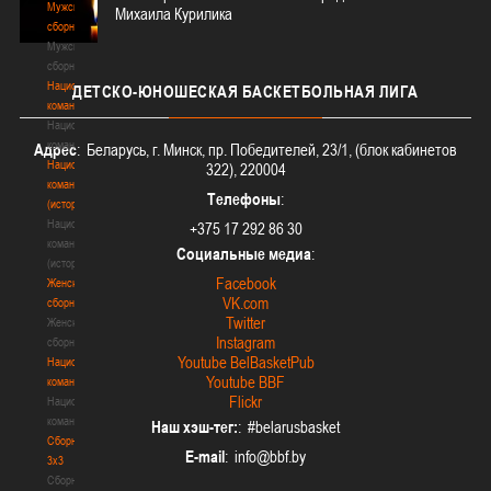
Мужские
Михаила Курилика
сборные
Мужские
сборные
Национальная
ДЕТСКО-ЮНОШЕСКАЯ
БАСКЕТБОЛЬНАЯ ЛИГА
команда
Национальная
команда
Адрес
: Беларусь, г. Минск, пр. Победителей, 23/1, (блок кабинетов
Национальная
322), 220004
команда
Телефоны
:
(история)
Национальная
+375 17 292 86 30
команда
Социальные медиа
:
(история)
Facebook
Женские
VK.com
сборные
Twitter
Женские
Instagram
сборные
Youtube BelBasketPub
Национальная
Youtube BBF
команда
Flickr
Национальная
команда
Наш хэш-тег:
: #belarusbasket
Сборные
E-mail
:
3х3
Сборные