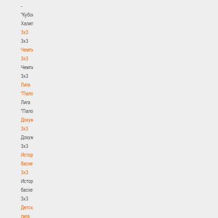
-
"Кубок
Халипского"
3x3
3x3
Чемпионат
3х3
Чемпионат
3х3
Лига
"Палова"
Лига
"Палова"
Документы
3х3
Документы
3х3
История
баскетбола
3х3
История
баскетбола
3х3
Детская
лига