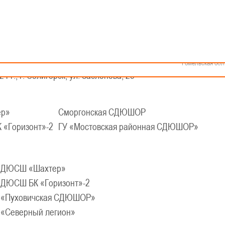
Как стать волонтером
Минск
Спонсоры и партнеры
Минская обл
Брестская обл
КАЛЕНДАРЬ
Гродненская об
ской баскетбольной лиги-«Слодыч»
Витебская обл
Могилевская об
2010-2011 гг.р., Дивизион II, Группа В
Гомельская обл
4 г., г. Солигорск, ул. Заслонова, 25
р»
Сморгонская СДЮШОР
 «Горизонт»-2
ГУ «Мостовская районная СДЮШОР»
ДЮСШ «Шахтер»
ДЮСШ БК «Горизонт»-2
«Пуховичская СДЮШОР»
«Северный легион»