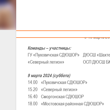
Тренерам
XX
VI
Детско-юноше
V тур - юноши 
9-10 марта 202
Команды – участницы:
ГУ «Пуховичская СДЮШОР»
ДЮСШ «Шахте
«Северный легион»
ОСП ДЮСШ БК
9 марта 2024 (суббота)
14.00
«Пуховичская СДЮШОР»
15.20
«Северный легион»
16.40
Сморгонская СДЮШОР
18.00
«Мостовская районная СДЮШОР»