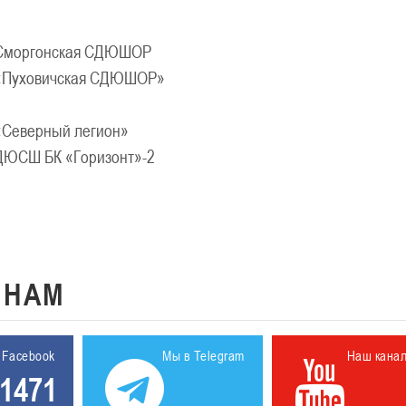
Сморгонская СДЮШОР
«Пуховичская СДЮШОР»
«Северный легион»
ДЮСШ БК «Горизонт»-2
К
НАМ
 Facebook
Мы в Telegram
Наш кана
1471