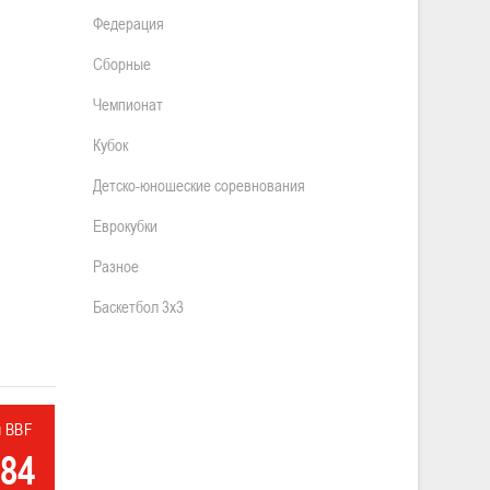
Федерация
Сборные
Чемпионат
Кубок
Детско-юношеские соревнования
Еврокубки
Разное
Баскетбол 3х3
л BBF
84