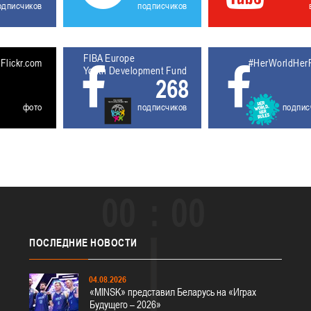
одписчиков
подписчиков
FIBA Europe
5611927
Flickr.com
#HerWorldHer
Youth Development Fund
268
фото
подписчиков
подпис
00
00
ПОСЛЕДНИЕ
НОВОСТИ
04.08.2026
«MINSK» представил Беларусь на «Играх
Будущего – 2026»