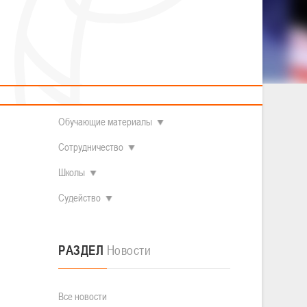
2014 гг.р.
Полезные материалы
Товарищеские игры (девушки)
О федерации
Судьи
ОДМ 2008-2009 гг.р. (девушки)
ОДМ 2008-2009 гг.р. (юноши)
Контакты
л
Первенство 2010-2011 гг.р. (юноши)
Первенство 2011-2012 гг.р. (юноши)
Документы
л
Первенство 2012-2013 гг.р. (юноши)
Наши чемпионы
Обучающие материалы
Сотрудничество
Школы
Судейство
РАЗДЕЛ
Новости
Все новости