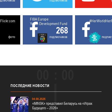
одписчиков
подписчиков
FIBA Europe
5611927
Flickr.com
#HerWorldHer
Youth Development Fund
268
фото
подписчиков
подпис
00
00
ПОСЛЕДНИЕ
НОВОСТИ
04.08.2026
«MINSK» представил Беларусь на «Играх
Будущего – 2026»