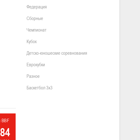
Федерация
Сборные
Чемпионат
Кубок
Детско-юношеские соревнования
Еврокубки
Разное
Баскетбол 3х3
л BBF
84