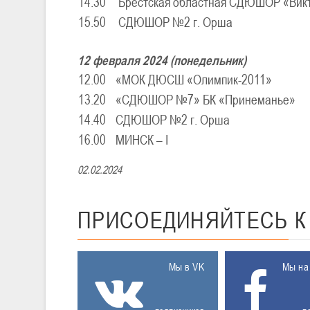
14.30
Брестская областная СДЮШОР «Ви
15.50
СДЮШОР №2 г. Орша
12 февраля 2024 (понедельник)
12.00
«МОК ДЮСШ «Олимпик-2011»
13.20
«СДЮШОР №7» БК «Принеманье»
14.40
СДЮШОР №2 г. Орша
16.00
МИНСК – I
02.02.2024
ПРИСОЕДИНЯЙТЕСЬ
Мы в VK
Мы на