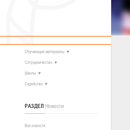
2014 гг.р.
Полезные материалы
Товарищеские игры (девушки)
О федерации
Судьи
ОДМ 2008-2009 гг.р. (девушки)
ОДМ 2008-2009 гг.р. (юноши)
Контакты
л
Первенство 2010-2011 гг.р. (юноши)
Первенство 2011-2012 гг.р. (юноши)
Документы
л
Первенство 2012-2013 гг.р. (юноши)
Наши чемпионы
Обучающие материалы
Сотрудничество
Школы
Судейство
РАЗДЕЛ
Новости
Все новости