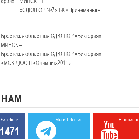
ктория»
МИНСК – I
«СДЮШОР №7» БК «Принеманье»
Брестская областная СДЮШОР «Виктория»
МИНСК – I
Брестская областная СДЮШОР «Виктория»
«МОК ДЮСШ «Олимпик-2011»
К
НАМ
 Facebook
Мы в Telegram
Наш кана
1471