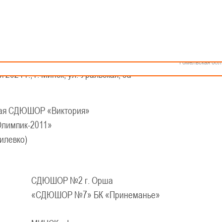
Как стать волонтером
Минск
Спонсоры и партнеры
Минская обл
Брестская обл
КАЛЕНДАРЬ
Гродненская об
кой баскетбольной лиги - «Слодыч»
Витебская обл
Могилевская об
евушки 2008-2009 гг.р., Дивизион I
Гомельская обл
 2024 г., г. Минск, ул. Уральская, 3а
ная СДЮШОР «Виктория»
лимпик-2011»
илевко)
СДЮШОР №2 г. Орша
«СДЮШОР №7» БК «Принеманье»