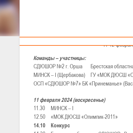
Тренерам
XXV
I
Детско-юношес
IV тур - д
11-12 февраля
Команды – участницы:
СДЮШОР №2 г. Орша
Брестская област
МИНСК – I (Щербакова)
ГУ «МОК ДЮСШ «О
ОСП «СДЮШОР №7» БК «Принеманье» (Вас
11 февраля 2024 (воскресенье)
11.30
МИНСК – I
12.50
«МОК ДЮСШ «Олимпик-2011»
14.10
Конкурс