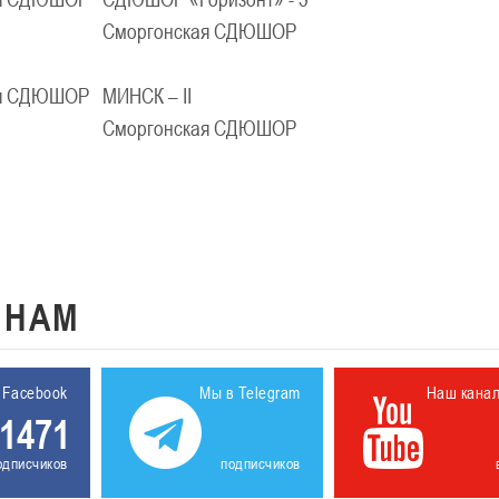
Сморгонская СДЮШОР
кая СДЮШОР
МИНСК – II
Сморгонская СДЮШОР
К
НАМ
 Facebook
Мы в Telegram
Наш кана
1471
одписчиков
подписчиков