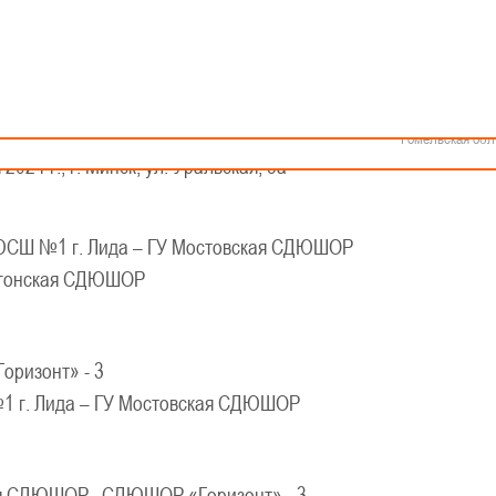
Как стать волонтером
Минск
Спонсоры и партнеры
Минская обл
Брестская обл
КАЛЕНДАРЬ
Гродненская об
кой баскетбольной лиги - «Слодыч»
Витебская обл
Могилевская об
евушки 2008-2009 гг.р., Дивизион II
Гомельская обл
2024 г., г. Минск, ул. Уральская, 3а
ЮСШ №1 г. Лида – ГУ Мостовская СДЮШОР
гонская СДЮШОР
ризонт» - 3
 г. Лида – ГУ Мостовская СДЮШОР
кая СДЮШОР
СДЮШОР «Горизонт» - 3