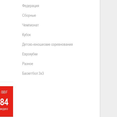
Федерация
Сборные
Чемпионат
Кубок
Детско-юношеские соревнования
Еврокубки
Разное
Баскетбол 3х3
л BBF
84
видео