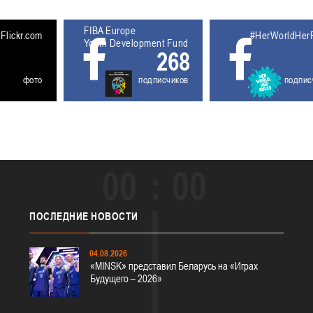
FIBA Europe
5611929
Flickr.com
#HerWorldHer
Youth Development Fund
268
фото
подписчиков
подпис
00
00
ПОСЛЕДНИЕ
НОВОСТИ
04.08.2026
«MINSK» представил Беларусь на «Играх
Будущего – 2026»