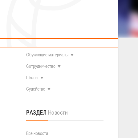
2014 гг.р.
Полезные материалы
Товарищеские игры (девушки)
О федерации
Судьи
ОДМ 2008-2009 гг.р. (девушки)
ОДМ 2008-2009 гг.р. (юноши)
Контакты
л
Первенство 2010-2011 гг.р. (юноши)
Первенство 2011-2012 гг.р. (юноши)
Документы
л
Первенство 2012-2013 гг.р. (юноши)
Наши чемпионы
Обучающие материалы
Сотрудничество
Школы
Судейство
РАЗДЕЛ
Новости
Все новости