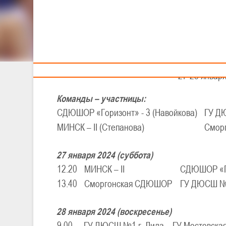
Тренерам
XXV
I
Детско-юношес
III тур - д
27-28 января 
Команды – участницы:
СДЮШОР «Горизонт» - 3 (Навойкова)
ГУ Д
МИНСК – II (Степанова)
Смор
27 января 2024 (суббота)
12.20
МИНСК – II
СДЮШОР «Го
13.40
Сморгонская СДЮШОР
ГУ ДЮСШ №1
28 января 2024 (воскресенье)
9.00
ГУ ДЮСШ №1 г. Лида – ГУ Мостовс