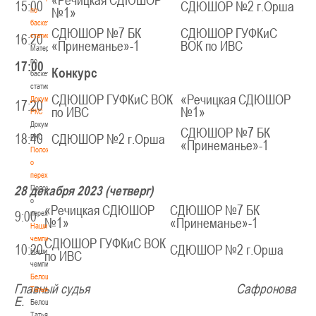
«Речицкая СДЮШОР
15:00
СДЮШОР №2 г.Орша
по
№1»
баскетбольной
СДЮШОР №7 БК
СДЮШОР ГУФКиС
статистике
16:20
«Принеманье»-1
ВОК по ИВС
Материалы
по
17:00
Конкурс
баскетбольной
статистике
СДЮШОР ГУФКиС ВОК
«Речицкая СДЮШОР
Документы
17:20
по ИВС
№1»
РКС
Документы
СДЮШОР №7 БК
18:40
СДЮШОР №2 г.Орша
РКС
«Принеманье»-1
Положение
о
переходах
28 декабря 2023 (четверг)
Положение
о
«Речицкая СДЮШОР
СДЮШОР №7 БК
переходах
9:00
№1»
«Принеманье»-1
Наши
чемпионы
СДЮШОР ГУФКиС ВОК
10:20
СДЮШОР №2 г.Орша
Наши
по ИВС
чемпионы
Белошапко
Главный судья Сафронова
Татьяна
Е.
Белошапко
Татьяна