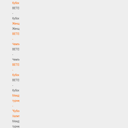
Кубок
BETERA
-
Кубок
Женщины
Женщины
BETERA
-
Чемпионат
BETERA
-
Чемпионат
BETERA
-
Кубок
BETERA
-
Кубок
Международный
турнир
-
"Кубок
Халипского"
Международный
турнир