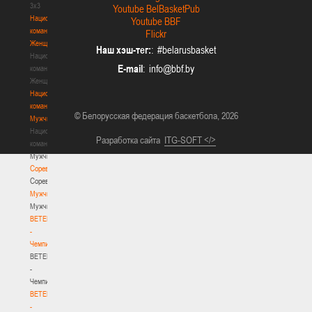
3х3
Youtube BelBasketPub
Национальная
Youtube BBF
команда.
Flickr
Женщины
Наш хэш-тег:
: #belarusbasket
Национальная
E-mail
:
команда.
Женщины
Национальная
команда.
© Белорусская федерация баскетбола, 2026
Мужчины
Национальная
Разработка сайта
ITG-SOFT </>
команда.
Мужчины
Соревнования
Соревнования
Мужчины
Мужчины
BETERA
-
Чемпионат
BETERA
-
Чемпионат
BETERA
-