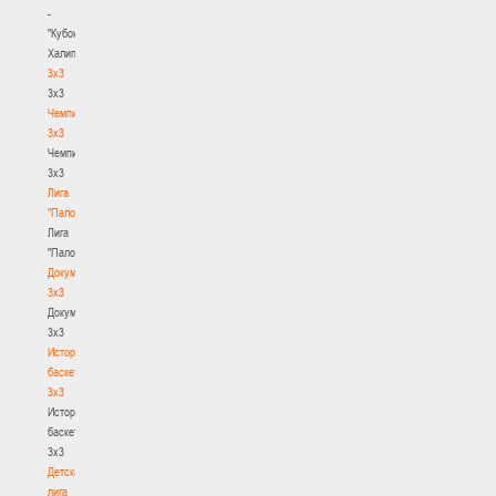
-
"Кубок
Халипского"
3x3
3x3
Чемпионат
3х3
Чемпионат
3х3
Лига
"Палова"
Лига
"Палова"
Документы
3х3
Документы
3х3
История
баскетбола
3х3
История
баскетбола
3х3
Детская
лига