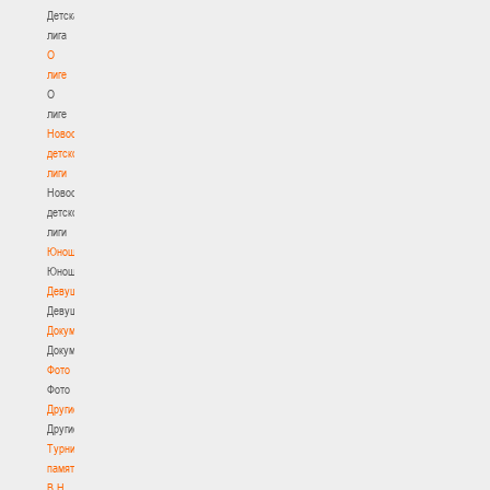
Детская
лига
О
лиге
О
лиге
Новости
детской
лиги
Новости
детской
лиги
Юноши
Юноши
Девушки
Девушки
Документы
Документы
Фото
Фото
Другие
Другие
Турнир
памяти
В.Н.