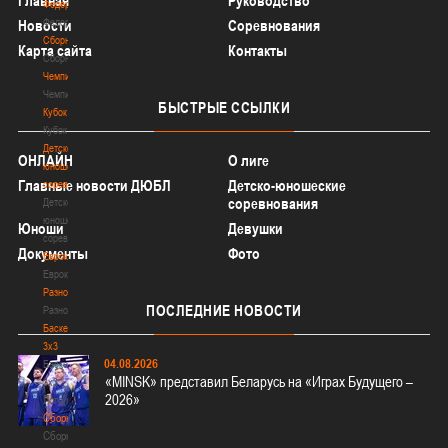
Главная
Руководство
Федерация
Федерация
Новости
Соревнования
Сборные
Карта сайта
Контакты
Сборные
Чемпионат
Чемпионат
БЫСТРЫЕ
ССЫЛКИ
Кубок
Кубок
Детско-
ОНЛАЙН
О лиге
юношеские
Главные новости ДЮБЛ
Детско-юношеские
соревнования
соревнования
Детско-
юношеские
Юноши
Девушки
соревнования
Документы
Фото
Еврокубки
Еврокубки
Разное
ПОСЛЕДНИЕ
НОВОСТИ
Разное
Баскетбол
3х3
04.08.2026
Баскетбол
«MINSK» представил Беларусь на «Играх Будущего –
3х3
2026»
Лого[modid=121]
Сборные
Сборные