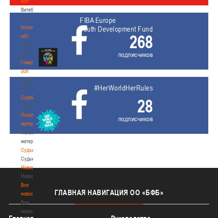
обл
Витебская
обл
FIBA Europe
Могилевская
Youth Development Fund
268
обл
Могилевская
обл
подписчиков
Гомельская
обл
Гомельская
#HerWorldHerRules
обл
Судейство
28
Судейство
Полезные
подписчиков
материалы
Полезные
материалы
Судьи
Судьи
Новости
Новости
Все
ГЛАВНАЯ
НАВИГАЦИЯ ОО «БФБ»
новости
Все
новости