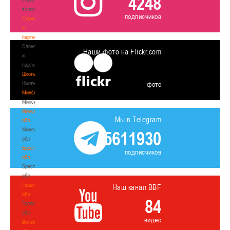
4248
волонтером
подписчиков
Спонсоры
и
партнеры
Спонсоры
Наши фото на Flickr.com
и
партнеры
Школы
Школы
фото
Минск
Минск
Минская
Мы в Telegram
обл
Минская
5611930
обл
Брестская
подписчиков
обл
Брестская
обл
Гродненская
Наш канал BBF
обл
84
Гродненская
обл
видео
Витебская