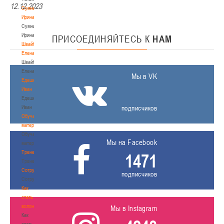
12.12.2023
Сумникова
Ирина
Сумникова
Ирина
ПРИСОЕДИНЯЙТЕСЬ
К
НАМ
Швайбович
Елена
Швайбович
Елена
Мы в VK
Едешко
Иван
Едешко
Иван
подписчиков
Обучающие
материалы
Обучающие
Мы на Facebook
материалы
Тренерам
1471
Тренерам
Сотрудничество
подписчиков
Сотрудничество
Как
стать
волонтером
Мы в Instagram
Как
стать