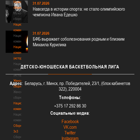
Мужские
31.07.2026
сборные
Навсегда в истории спорта: не стало олимпийского
Мужские
чемпиона Ивана Едешко
сборные
Национальная
команда
31.07.2026
Национальная
БФБ выражает соболезнования родным и близким
команда
Михаила Курилика
Национальная
команда
(история)
Национальная
ДЕТСКО-ЮНОШЕСКАЯ
БАСКЕТБОЛЬНАЯ ЛИГА
команда
(история)
Женские
Адрес
: Беларусь, г. Минск, пр. Победителей, 23/1, (блок кабинетов
сборные
322), 220004
Женские
Телефоны
:
сборные
Национальная
+375 17 292 86 30
команда
Социальные медиа
:
Национальная
команда
Facebook
Сборные
VK.com
3х3
Twitter
Сборные
Instagram