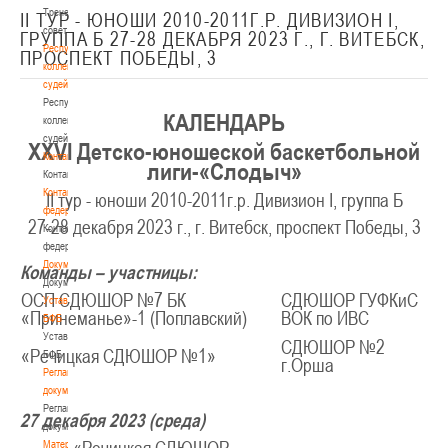
Тренерский
II ТУР - ЮНОШИ 2010-2011Г.Р. ДИВИЗИОН I,
совет
ГРУППА Б 27-28 ДЕКАБРЯ 2023 Г., Г. ВИТЕБСК,
Республиканская
ПРОСПЕКТ ПОБЕДЫ, 3
коллегия
судей
Республиканская
КАЛЕНДАРЬ
коллегия
судей
XX
VI
Детско-юношеской баскетбольной
Контакты
лиги-«Слодыч»
Контакты
Контакты
II тур - юноши 2010-2011г.р. Дивизион I, группа Б
федерации
27-28 декабря 2023 г., г. Витебск, проспект Победы, 3
Контакты
федерации
Документы
Команды – участницы:
Документы
ОСП СДЮШОР №7 БК
СДЮШОР ГУФКиС
Устав
«Принеманье»-1 (Поплавский)
ВОК по ИВС
БФБ
Устав
СДЮШОР №2
«Речицкая СДЮШОР №1»
БФБ
г.Орша
Регламентирующие
документы
Регламентирующие
27 декабря 2023 (среда)
документы
Материалы