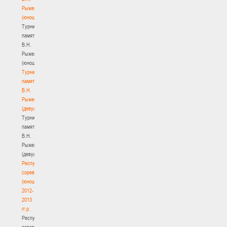
Рыженкова
(юноши)
Турнир
памяти
В.Н.
Рыженкова
(юноши)
Турнир
памяти
В.Н.
Рыженкова
(девушки)
Турнир
памяти
В.Н.
Рыженкова
(девушки)
Республиканские
соревнования
(юноши)
2012-
2013
гг.р.
Республиканские
соревнования