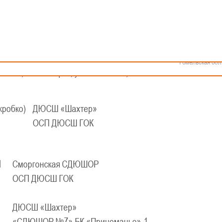
Как стать волонтером
Минск
Спонсоры и партнеры
Минская обл
Брестская обл
КАЛЕНДАРЬ
Гродненская об
Витебская обл
еской баскетбольной лиги-«Слодыч»
Могилевская об
евушки 2012-2013 гг.р., Дивизион I
Гомельская обл
023 г., г. Солигорск, ул. Заслонова, 25
кробко)
ДЮСШ «Шахтер»
ОСП ДЮСШ ГОК
-1
Сморгонская СДЮШОР
ОСП ДЮСШ ГОК
ДЮСШ «Шахтер»
«СДЮШОР №7» БК «Принеманье»-1