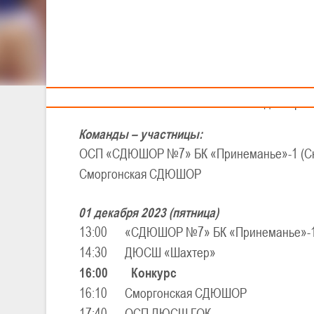
Тренерам
XX
VI
Детско-юнош
II тур - д
01-02 декабря 2
Команды – участницы:
ОСП «СДЮШОР №7» БК «Принеманье»-1 (С
Сморгонская СДЮШОР
01 декабря 2023 (пятница)
13:00
«СДЮШОР №7» БК «Принеманье»
14:30
ДЮСШ «Шахтер»
16:00
Конкурс
16:10
Сморгонская СДЮШОР
17:40
ОСП ДЮСШ ГОК