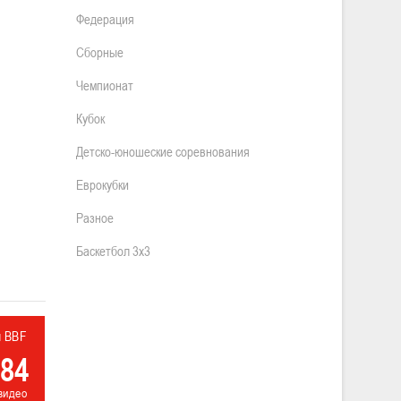
Федерация
Сборные
Чемпионат
Кубок
Детско-юношеские соревнования
Еврокубки
Разное
Баскетбол 3х3
л BBF
84
видео