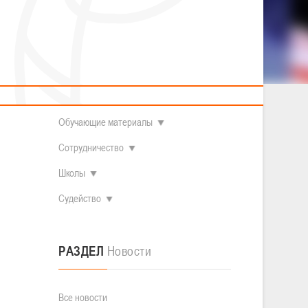
2014 гг.р.
Полезные материалы
Товарищеские игры (девушки)
О федерации
Судьи
ОДМ 2008-2009 гг.р. (девушки)
ОДМ 2008-2009 гг.р. (юноши)
Контакты
л
Первенство 2010-2011 гг.р. (юноши)
Первенство 2011-2012 гг.р. (юноши)
Документы
л
Первенство 2012-2013 гг.р. (юноши)
Наши чемпионы
Обучающие материалы
Сотрудничество
Школы
Судейство
РАЗДЕЛ
Новости
Все новости