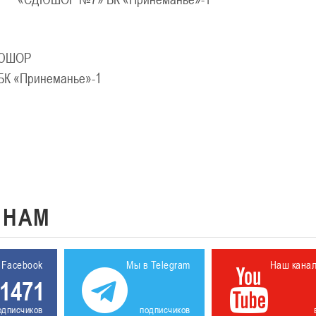
ДЮШОР
К «Принеманье»-1
К
НАМ
 Facebook
Мы в Telegram
Наш кана
1471
одписчиков
подписчиков