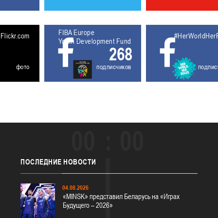
FIBA Europe
5611927
Flickr.com
#HerWorldHer
Youth Development Fund
268
фото
подписчиков
подпис
00
00
ПОСЛЕДНИЕ
НОВОСТИ
04.08.2026
«MINSK» представил Беларусь на «Играх
Будущего – 2026»