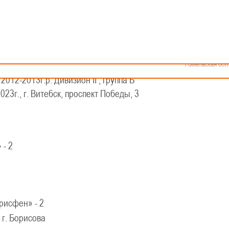
Как стать волонтером
Минск
Спонсоры и партнеры
Минская обл
Брестская обл
Гродненская об
Витебская обл
КАЛЕНДАРЬ
Могилевская об
ской баскетбольной лиги-«Слодыч»
Гомельская обл
 2012-2013г.р. Дивизион II , группа Б
023г., г. Витебск, проспект Победы, 3
- 2
исфен» - 2
г. Борисова