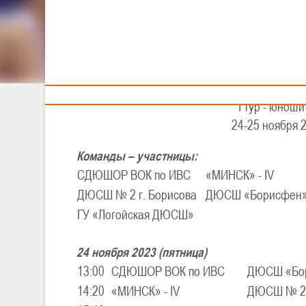
3
Тренерам
XX
VI
Детско-юноше
I тур - юноши
24-25 ноября 2
Команды – участницы:
СДЮШОР ВОК по ИВС
«МИНСК» - IV
ДЮСШ № 2 г. Борисова
ДЮСШ «Борисфен» 
ГУ «Логойская ДЮСШ»
24 ноября 2023 (пятница)
13:00
СДЮШОР ВОК по ИВС
ДЮСШ «Бор
14:20
«МИНСК» - IV
ДЮСШ № 2 