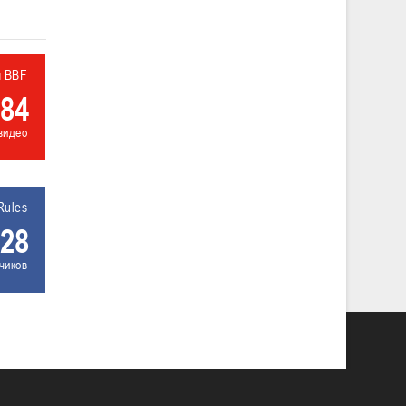
л BBF
84
видео
Rules
28
чиков