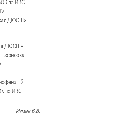
ОК по ИВС
IV
ская ДЮСШ»
кая ДЮСШ»
. Борисова
V
сфен» - 2
К по ИВС
ан В.В.