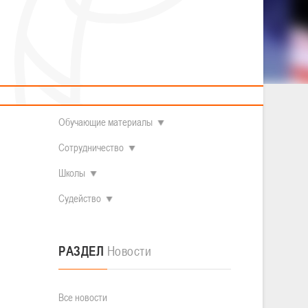
2014 гг.р.
Полезные материалы
Товарищеские игры (девушки)
О федерации
Судьи
ОДМ 2008-2009 гг.р. (девушки)
ОДМ 2008-2009 гг.р. (юноши)
Контакты
л
Первенство 2010-2011 гг.р. (юноши)
Первенство 2011-2012 гг.р. (юноши)
Документы
л
Первенство 2012-2013 гг.р. (юноши)
Наши чемпионы
Обучающие материалы
Сотрудничество
Школы
Судейство
РАЗДЕЛ
Новости
Все новости