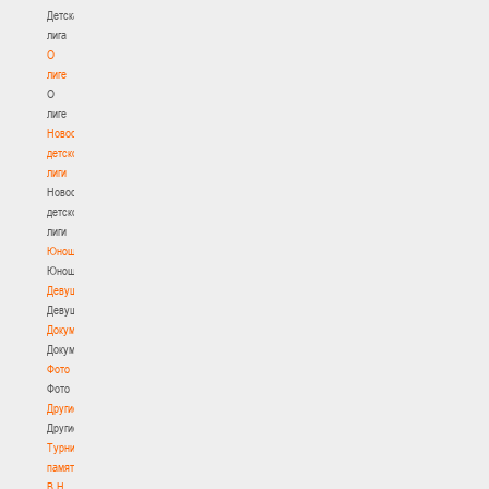
Детская
лига
О
лиге
О
лиге
Новости
детской
лиги
Новости
детской
лиги
Юноши
Юноши
Девушки
Девушки
Документы
Документы
Фото
Фото
Другие
Другие
Турнир
памяти
В.Н.