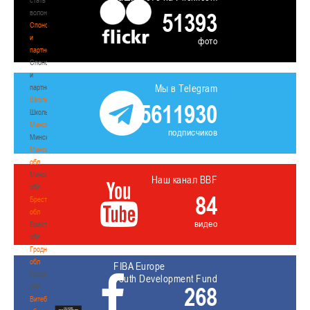
волонтером
51393
Спонсоры
и
фото
партнеры
Спонсоры
и
Мы в Telegram
партнеры
Школы
5611930
Школы
Минск
подписчиков
Минск
Минская
обл
Минская
Наш канал BBF
обл
84
Брестская
обл
видео
Брестская
обл
Гродненская
обл
FIBA Europe
Гродненская
Youth Development Fund
обл
268
Витебская