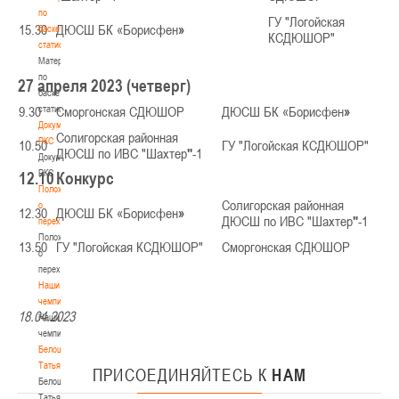
по
ГУ "Логойская
15.30
ДЮСШ БК «Борисфен
»
баскетбольной
КСДЮШОР"
статистике
Материалы
по
27 апреля 2023 (четверг)
баскетбольной
9.30
статистике
Сморгонская СДЮШОР
ДЮСШ БК «Борисфен
»
Документы
Солигорская районная
РКС
10.50
ГУ "Логойская КСДЮШОР"
ДЮСШ по ИВС "Шахтер
"
-1
Документы
РКС
12.10
Конкурс
Положение
Солигорская районная
о
12.30
ДЮСШ БК «Борисфен
»
ДЮСШ по ИВС "Шахтер
"
-1
переходах
Положение
13.50
ГУ "Логойская КСДЮШОР"
Сморгонская СДЮШОР
о
переходах
Наши
чемпионы
18.04.2023
Наши
чемпионы
Белошапко
Татьяна
ПРИСОЕДИНЯЙТЕСЬ
К
НАМ
Белошапко
Татьяна