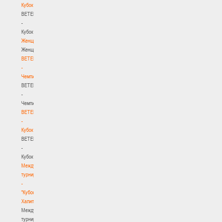
Кубок
BETERA
-
Кубок
Женщины
Женщины
BETERA
-
Чемпионат
BETERA
-
Чемпионат
BETERA
-
Кубок
BETERA
-
Кубок
Международный
турнир
-
"Кубок
Халипского"
Международный
турнир