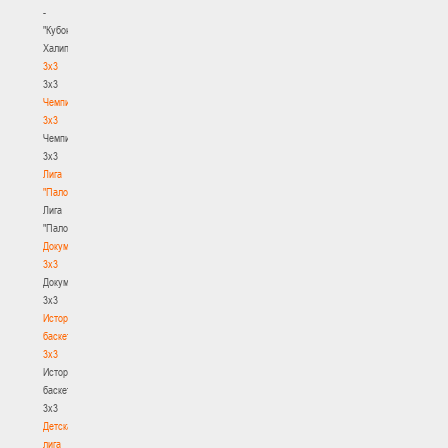
-
"Кубок
Халипского"
3x3
3x3
Чемпионат
3х3
Чемпионат
3х3
Лига
"Палова"
Лига
"Палова"
Документы
3х3
Документы
3х3
История
баскетбола
3х3
История
баскетбола
3х3
Детская
лига