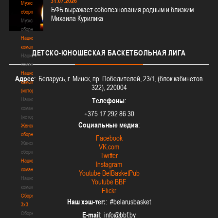
31.07.2026
Мужские
БФБ выражает соболезнования родным и близким
сборные
Михаила Курилика
Мужские
сборные
Национальная
команда
ДЕТСКО-ЮНОШЕСКАЯ
БАСКЕТБОЛЬНАЯ ЛИГА
Национальная
команда
Национальная
Адрес
: Беларусь, г. Минск, пр. Победителей, 23/1, (блок кабинетов
команда
322), 220004
(история)
Национальная
Телефоны
:
команда
+375 17 292 86 30
(история)
Социальные медиа
:
Женские
сборные
Facebook
Женские
VK.com
сборные
Twitter
Национальная
Instagram
команда
Youtube BelBasketPub
Национальная
Youtube BBF
команда
Flickr
Сборные
Наш хэш-тег:
: #belarusbasket
3х3
Сборные
E-mail
: