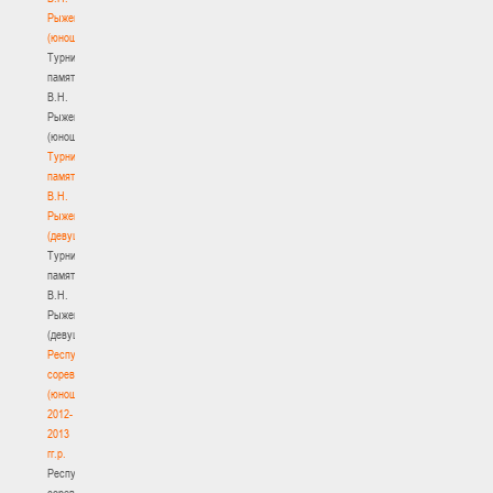
Рыженкова
(юноши)
Турнир
памяти
В.Н.
Рыженкова
(юноши)
Турнир
памяти
В.Н.
Рыженкова
(девушки)
Турнир
памяти
В.Н.
Рыженкова
(девушки)
Республиканские
соревнования
(юноши)
2012-
2013
гг.р.
Республиканские
соревнования