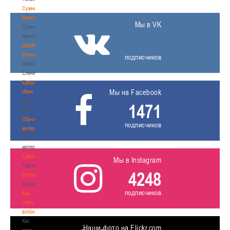
Сумникова
Ирина
Мы в VK
Сумникова
Ирина
Швайбович
Елена
подписчиков
Швайбович
Елена
Едешко
Мы на Facebook
Иван
Едешко
1471
Иван
Обучающие
подписчиков
материалы
Обучающие
материалы
Тренерам
Мы в Instagram
Тренерам
4248
Сотрудничество
Сотрудничество
подписчиков
Как
стать
волонтером
Как
Наши фото на Flickr.com
стать