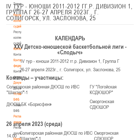
Тренерский
IV ТУР - ЮНОШИ 2011-2012 ГГ.Р. ДИВИЗИОН 1,
совет
ГРУППА Г 26-27 АПРЕЛЯ 2023Г., Г.
Республиканская
СОЛИГОРСК, УЛ. ЗАСЛОНОВА, 25
коллегия
судей
Республиканская
КАЛЕНДАРЬ
коллегия
судей
XXV Детско-юношеской баскетбольной лиги -
Контакты
«Слодыч»
Контакты
Контакты
IV тур - юноши 2011-2012 гг.р. Дивизион 1, Группа Г
федерации
26-27 апреля 2023г., г. Солигорск, ул. Заслонова, 25
Контакты
Команды – участницы:
федерации
Документы
Солигорская районная ДЮСШ по ИВС
ГУ "Логойская
Документы
"Шахтер
"
-1
КСДЮШОР"
Устав
БФБ
Сморгонская
ДЮСШ БК «Борисфен
»
Устав
СДЮШОР
БФБ
Регламентирующие
документы
26 апреля 2023 (среда)
Регламентирующие
Солигорская районная ДЮСШ по ИВС
Сморгонская
документы
14.00
"Шахтер
"
-1
СДЮШОР
Материалы