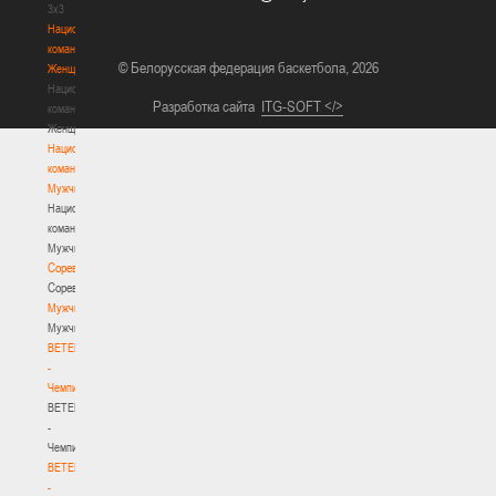
3х3
Национальная
команда.
© Белорусская федерация баскетбола, 2026
Женщины
Национальная
Разработка сайта
ITG-SOFT </>
команда.
Женщины
Национальная
команда.
Мужчины
Национальная
команда.
Мужчины
Соревнования
Соревнования
Мужчины
Мужчины
BETERA
-
Чемпионат
BETERA
-
Чемпионат
BETERA
-