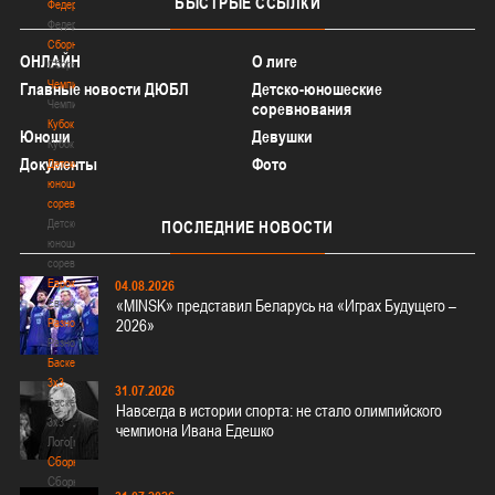
БЫСТРЫЕ
ССЫЛКИ
Федерация
Федерация
Сборные
ОНЛАЙН
О лиге
Сборные
Чемпионат
Главные новости ДЮБЛ
Детско-юношеские
Чемпионат
соревнования
Кубок
Юноши
Девушки
Кубок
Документы
Фото
Детско-
юношеские
соревнования
Детско-
ПОСЛЕДНИЕ
НОВОСТИ
юношеские
соревнования
Еврокубки
04.08.2026
Еврокубки
«MINSK» представил Беларусь на «Играх Будущего –
Разное
2026»
Разное
Баскетбол
3х3
31.07.2026
Баскетбол
Навсегда в истории спорта: не стало олимпийского
3х3
чемпиона Ивана Едешко
Лого[modid=121]
Сборные
Сборные