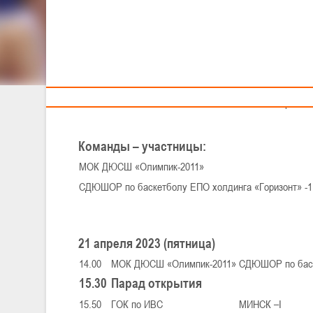
Тренерам
XXV Детско-юнош
«Фина
21-23 апреля 2
Команды – участницы:
МОК ДЮСШ «Олимпик-2011»
СДЮШОР по баскетболу ЕПО холдинга «Горизонт» -
21 апреля 2023 (пятница)
14.00
МОК ДЮСШ «Олимпик-2011»
СДЮШОР по баск
15.30
Парад открытия
15.50
ГОК по ИВС
МИНСК –I