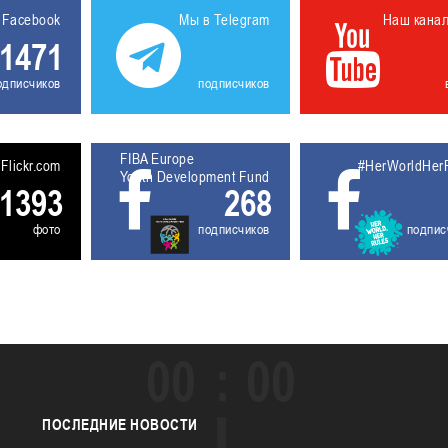
 Facebook
Мы в Telegram
Наш кана
1471
одписчиков
подписчиков
FIBA Europe
5611931
Flickr.com
#HerWorldHer
Youth Development Fund
1393
268
фото
подписчиков
подпис
00
00
ПОСЛЕДНИЕ
НОВОСТИ