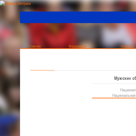
Главная
Федерация
Новости
ОНЛАЙН
О лиге
Главные новости
О федерации
Мужчины
Мужские с
Все новости
BETERA - Чемпионат
Общая информация
Национал
BETERA - Кубок
Структура
Национальная 
Руководство
Кубок
Женщины
Тренерский совет
Главная
/
Туры ДЮБЛ
/
«Финал 4-х» - девушки 2007-2008 г
Республиканская коллегия судей
BETERA - Чемпионат
BETERA - Кубок
«ФИНАЛ 4-Х» - ДЕВУШК
Международный турнир - "Кубок Халипского"
Обучающие материалы
2023Г., Г. МОЛОДЕЧНО,