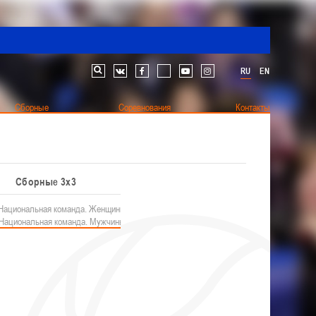
RU
EN
Поиск по сайту
vk
facebook
youtube
instagram
Сборные
Соревнования
Контакты
Юноши
Девушки
Документы
Фото
Сборные 3х3
Наши чемпионы
Другие
Чемпионат
Национальная команда. Женщины
Турнир памяти В.Н. Рыженкова (юноши)
Белошапко Татьяна
кументы
иги
Национальная команда. Мужчины
Турнир памяти В.Н. Рыженкова (девушки)
Сумникова Ирина
 статистике
Республиканские соревнования (юноши) 2012-
Швайбович Елена
Разное
Едешко Иван
2013 гг.р.
одах
Республиканские соревнования (юноши) 2013-
2014 гг.р.
ЛЯ
Республиканские соревнования (девушки) 2012-
РАЗДЕЛ
Федерация
2013 гг.р.
Судейство
Республиканские соревнования (девушки) 2013-