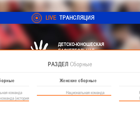
LIVE
ТРАНСЛЯЦИЯ
ДЕТСКО-ЮНОШЕСКАЯ
БАСКЕТБОЛЬНАЯ
ЛИГА
РАЗДЕЛ
РАЗДЕЛ
РАЗДЕЛ
РАЗДЕЛ
Соревнования
Федерация
Сборные
Новости
 ДЮБЛ
Детско-юношеские соревнования
борные
Контакты
3x3
Женские сборные
Детская лига
Документы
Федерация
Сборные
ьная команда
Контакты федерации
Чемпионат 3х3
Национальная команда
Устав БФБ
О лиге
команда (история)
Лига "Палова"
Регламентирующие до
Новости детской л
Документы 3х3
Материалы по баскетбольной
Юноши
Детско-юношеские соревнования
Еврокубки
История баскетбола 3х3
Документы РКС
Девушки
г.р. 21-23 апреля 2023г., г. Молодечно, ул. В. Гостинец, 102
Положение о перех
Документы
Фото
И 2007-2008 ГГ.Р. 21-23 АПРЕ
Баскетбол 3х3
Сотрудничество
Школы
 УЛ. В. ГОСТИНЕЦ, 102