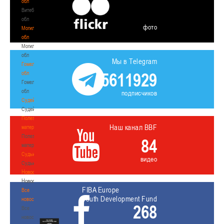
обл
Витебская
обл
фото
Могилевская
обл
Могилевская
обл
Мы в Telegram
Гомельская
5611929
обл
Гомельская
обл
подписчиков
Судейство
Судейство
Полезные
Наш канал BBF
материалы
Полезные
84
материалы
Судьи
видео
Судьи
Новости
Новости
FIBA Europe
Все
Youth Development Fund
новости
268
Все
новости