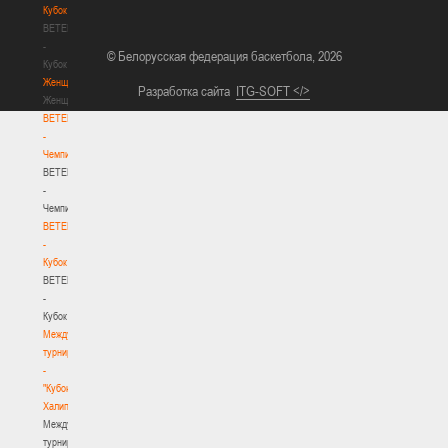
Кубок
BETERA
-
© Белорусская федерация баскетбола, 2026
Кубок
Женщины
Разработка сайта
ITG-SOFT </>
Женщины
BETERA
-
Чемпионат
BETERA
-
Чемпионат
BETERA
-
Кубок
BETERA
-
Кубок
Международный
турнир
-
"Кубок
Халипского"
Международный
турнир