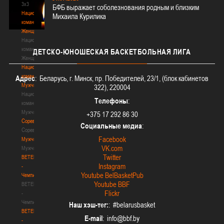
3х3
БФБ выражает соболезнования родным и близким
Национальная
Михаила Курилика
команда.
Женщины
Национальная
команда.
ДЕТСКО-ЮНОШЕСКАЯ
БАСКЕТБОЛЬНАЯ ЛИГА
Женщины
Национальная
команда.
Адрес
: Беларусь, г. Минск, пр. Победителей, 23/1, (блок кабинетов
Мужчины
322), 220004
Национальная
Телефоны
:
команда.
Мужчины
+375 17 292 86 30
Соревнования
Социальные медиа
:
Соревнования
Facebook
Мужчины
VK.com
Мужчины
Twitter
BETERA
Instagram
-
Youtube BelBasketPub
Чемпионат
Youtube BBF
BETERA
Flickr
-
Чемпионат
Наш хэш-тег:
: #belarusbasket
BETERA
E-mail
:
-