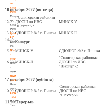
по
баскетбольной
16 декабря 2022 (пятница)
статистике
Материалы
"Солигорская районная
12.00
по
ДЮСШ по ИВС
МИНСК-V
баскетбольной
"Шахтер"-2
статистике
13.20
СДЮШОР №2 г. Пинска
МИНСК-II
Документы
РКС
14.40
Конкурс
Документы
РКС
15.00
МИНСК-V
СДЮШОР №2 г. Пинска
Положение
о
"Солигорская районная
переходах
16.20
МИНСК-II
ДЮСШ по ИВС
Положение
"Шахтер"-2
о
переходах
Наши
17 декабря 2022 (суббота)
чемпионы
Наши
Солигорская районная
чемпионы
10.00
СДЮШОР №2 г. Пинска
ДЮСШ по ИВС
Белошапко
"Шахтер"-2
Татьяна
11.20
Перерыв
Белошапко
Татьяна