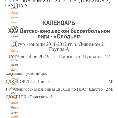
II ТУР - ЮНОШИ 2011-2012 ГГ.Р. ДИВИЗИОН 2,
Тренерский
ГРУППА А
совет
Республиканская
коллегия
КАЛЕНДАРЬ
судей
Республиканская
XXV Детско-юношеской баскетбольной
коллегия
лиги - «Слодыч»
судей
Контакты
II тур - юноши 2011-2012 гг.р. Дивизион 2,
Контакты
Группа А
Контакты
16-17 декабря 2022г., г. Пинск, ул. Пушкина, 27
федерации
Контакты
федерации
Документы
Команды – участницы:
Документы
Устав
СДЮШОР №2 г. Пинска
МИН
БФБ
ГУ "Солигорская районная ДЮСШ по ИВС "Шахтер"-2
МИН
Устав
БФБ
ДЮСШ БК «Горизонт» -5
Регламентирующие
документы
Регламентирующие
документы
Материалы