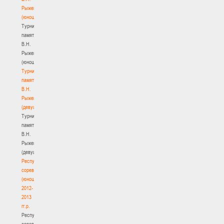
Рыженкова
(юноши)
Турнир
памяти
В.Н.
Рыженкова
(юноши)
Турнир
памяти
В.Н.
Рыженкова
(девушки)
Турнир
памяти
В.Н.
Рыженкова
(девушки)
Республиканские
соревнования
(юноши)
2012-
2013
гг.р.
Республиканские
соревнования