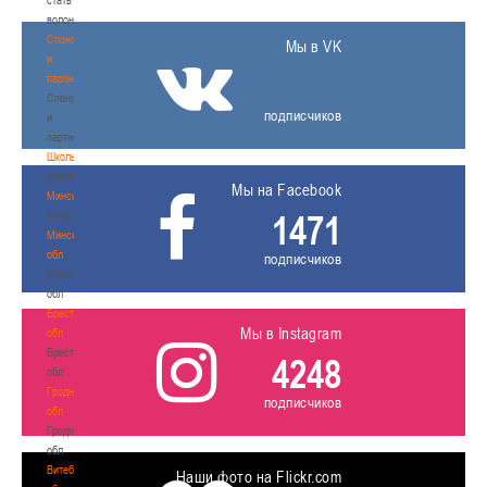
волонтером
Спонсоры
Мы в VK
и
партнеры
Спонсоры
подписчиков
и
партнеры
Школы
Школы
Мы на Facebook
Минск
1471
Минск
Минская
обл
подписчиков
Минская
обл
Брестская
Мы в Instagram
обл
Брестская
4248
обл
Гродненская
подписчиков
обл
Гродненская
обл
Витебская
Наши фото на Flickr.com