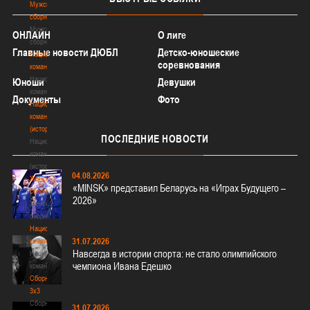
Мужские
сборные
Мужские
ОНЛАЙН
О лиге
сборные
Главные новости ДЮБЛ
Детско-юношеские
Национальная
соревнования
команда
Национальная
Юноши
Девушки
команда
Документы
Фото
Национальная
команда
(история)
ПОСЛЕДНИЕ
НОВОСТИ
Национальная
команда
(история)
04.08.2026
Женские
«MINSK» представил Беларусь на «Играх Будущего –
сборные
2026»
Женские
сборные
Национальная
31.07.2026
команда
Навсегда в истории спорта: не стало олимпийского
Национальная
чемпиона Ивана Едешко
команда
Сборные
3х3
Сборные
31.07.2026