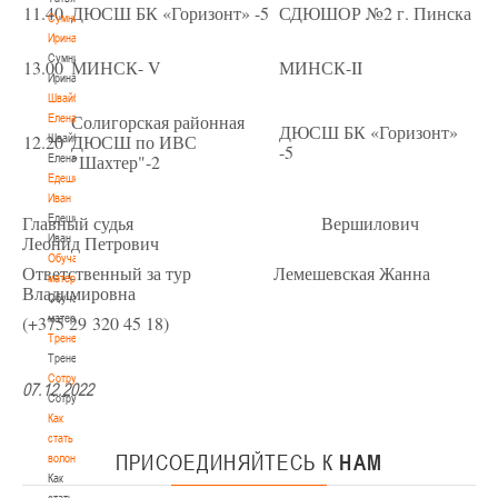
11.40
ДЮСШ БК «Горизонт» -5
СДЮШОР №2 г. Пинска
Сумникова
Ирина
Сумникова
13.00
МИНСК- V
МИНСК-II
Ирина
Швайбович
Солигорская районная
Елена
ДЮСШ БК «Горизонт»
12.20
ДЮСШ по ИВС
Швайбович
-5
"Шахтер"-2
Елена
Едешко
Иван
Главный судья Вершилович
Едешко
Леонид Петрович
Иван
Обучающие
Ответственный за тур Лемешевская Жанна
материалы
Владимировна
Обучающие
(+375 29 320 45 18)
материалы
Тренерам
Тренерам
Сотрудничество
07.12.2022
Сотрудничество
Как
стать
ПРИСОЕДИНЯЙТЕСЬ
К
НАМ
волонтером
Как
стать