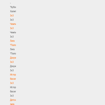
-
"Кубок
Халипского"
3x3
3x3
Чемпионат
3х3
Чемпионат
3х3
Лига
"Палова"
Лига
"Палова"
Документы
3х3
Документы
3х3
История
баскетбола
3х3
История
баскетбола
3х3
Детская
лига