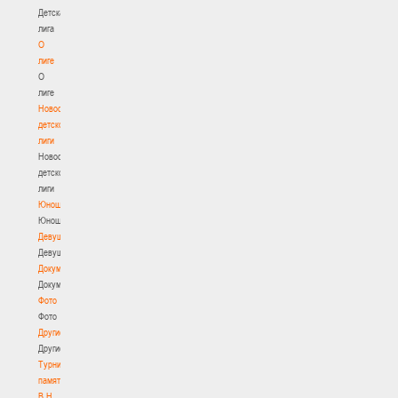
Детская
лига
О
лиге
О
лиге
Новости
детской
лиги
Новости
детской
лиги
Юноши
Юноши
Девушки
Девушки
Документы
Документы
Фото
Фото
Другие
Другие
Турнир
памяти
В.Н.