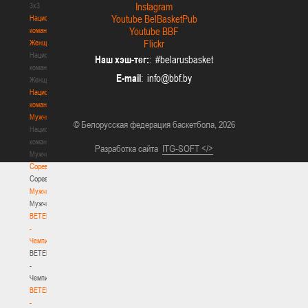
Instagram
3х3
Youtube BelBasketPub
Национальная
Youtube BBF
команда.
Flickr
Женщины
Национальная
Наш хэш-тег:
: #belarusbasket
команда.
E-mail
:
Женщины
Национальная
команда.
Мужчины
© Белорусская федерация баскетбола, 2026
Национальная
команда.
Разработка сайта
ITG-SOFT </>
Мужчины
Соревнования
Соревнования
Мужчины
Мужчины
BETERA
-
Чемпионат
BETERA
-
Чемпионат
BETERA
-