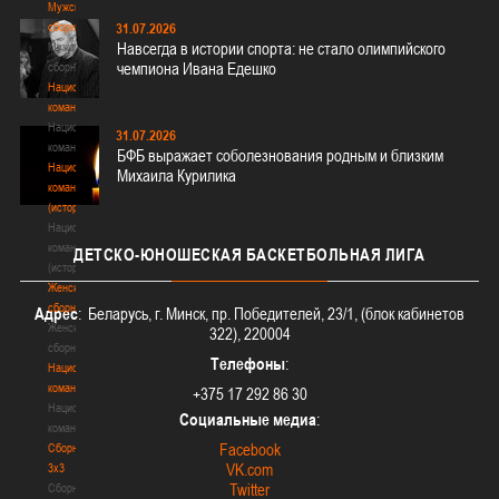
Мужские
сборные
31.07.2026
Навсегда в истории спорта: не стало олимпийского
Мужские
чемпиона Ивана Едешко
сборные
Национальная
команда
Национальная
31.07.2026
команда
БФБ выражает соболезнования родным и близким
Национальная
Михаила Курилика
команда
(история)
Национальная
команда
ДЕТСКО-ЮНОШЕСКАЯ
БАСКЕТБОЛЬНАЯ ЛИГА
(история)
Женские
сборные
Адрес
: Беларусь, г. Минск, пр. Победителей, 23/1, (блок кабинетов
Женские
322), 220004
сборные
Телефоны
:
Национальная
команда
+375 17 292 86 30
Национальная
Социальные медиа
:
команда
Facebook
Сборные
VK.com
3х3
Twitter
Сборные