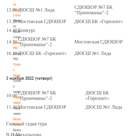
по
СДЮШОР №7 БК
12.00
ДЮСШ №1 Лида
баскетбольной
"Принеманье"-2
статистике
13.20
Мостовская СДЮШОР
ДЮСШ БК «Горизонт»
Материалы
по
14.40
Конкурс
баскетбольной
статистике
СДЮШОР №7 БК
14.50
Мостовская СДЮШОР
Документы
"Принеманье"-2
РКС
16.10
ДЮСШ БК «Горизонт»
ДЮСШ №1 Лида
Документы
РКС
Положение
о
переходах
3 ноября 2022 (четверг)
Положение
о
СДЮШОР №7 БК
ДЮСШ БК
переходах
10.00
"Принеманье"-2
«Горизонт»
Наши
чемпионы
11.30
Мостовская СДЮШОР
ДЮСШ №1 Лида
Наши
чемпионы
Белошапко
Главный судья тура
Татьяна
Белошапко
В.И.Михальцова
Татьяна