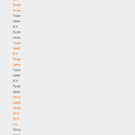
Рыженкова
(юноши)
Турнир
памяти
В.Н.
Рыженкова
(юноши)
Турнир
памяти
В.Н.
Рыженкова
(девушки)
Турнир
памяти
В.Н.
Рыженкова
(девушки)
Республиканские
соревнования
(юноши)
2012-
2013
гг.р.
Республиканские
соревнования