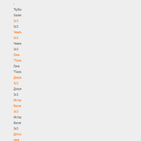
-
"Кубок
Халипского"
3x3
3x3
Чемпионат
3х3
Чемпионат
3х3
Лига
"Палова"
Лига
"Палова"
Документы
3х3
Документы
3х3
История
баскетбола
3х3
История
баскетбола
3х3
Детская
лига