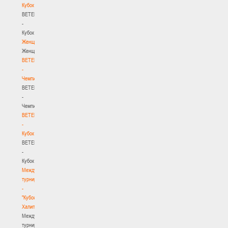
Кубок
BETERA
-
Кубок
Женщины
Женщины
BETERA
-
Чемпионат
BETERA
-
Чемпионат
BETERA
-
Кубок
BETERA
-
Кубок
Международный
турнир
-
"Кубок
Халипского"
Международный
турнир