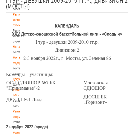
I ТУР - ДЕВУШКИ 2009-2010 ГГ.Р., ДИВИЗИОН 2
Тренерский
(МОСТЫ)
совет
Республиканская
коллегия
КАЛЕНДАРЬ
судей
Республиканская
XXV Детско-юношеской баскетбольной лиги - «Слодыч»
коллегия
I тур - девушки 2009-2010 гг.р.
судей
Контакты
Дивизион 2
Контакты
2-3 ноября 2022г., г. Мосты, ул. Зеленая 86
Контакты
федерации
Контакты
Команды – участницы:
федерации
Документы
ОСП СДЮШОР №7 БК
Мостовская
Документы
"Принеманье"-2
СДЮШОР
Устав
БФБ
ДЮСШ БК
ДЮСШ №1 Лида
Устав
«Горизонт»
БФБ
Регламентирующие
документы
Регламентирующие
2 ноября 2022 (среда)
документы
Материалы