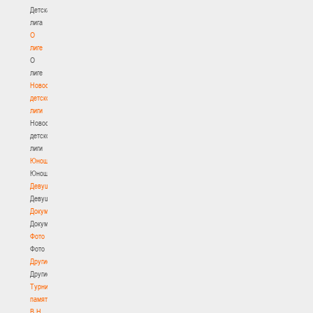
Детская
лига
О
лиге
О
лиге
Новости
детской
лиги
Новости
детской
лиги
Юноши
Юноши
Девушки
Девушки
Документы
Документы
Фото
Фото
Другие
Другие
Турнир
памяти
В.Н.