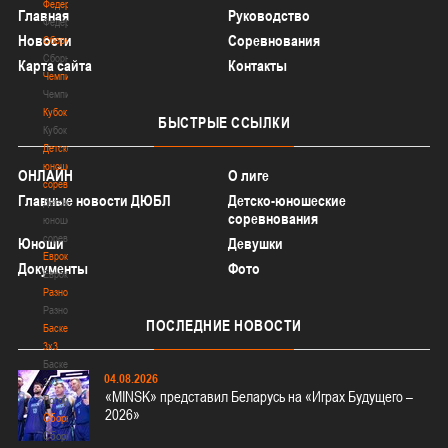
Федерация
Главная
Руководство
Федерация
Новости
Соревнования
Сборные
Сборные
Карта сайта
Контакты
Чемпионат
Чемпионат
Кубок
БЫСТРЫЕ
ССЫЛКИ
Кубок
Детско-
юношеские
ОНЛАЙН
О лиге
соревнования
Главные новости ДЮБЛ
Детско-юношеские
Детско-
соревнования
юношеские
соревнования
Юноши
Девушки
Еврокубки
Документы
Фото
Еврокубки
Разное
Разное
ПОСЛЕДНИЕ
НОВОСТИ
Баскетбол
3х3
Баскетбол
04.08.2026
3х3
«MINSK» представил Беларусь на «Играх Будущего –
Лого[modid=121]
2026»
Сборные
Сборные