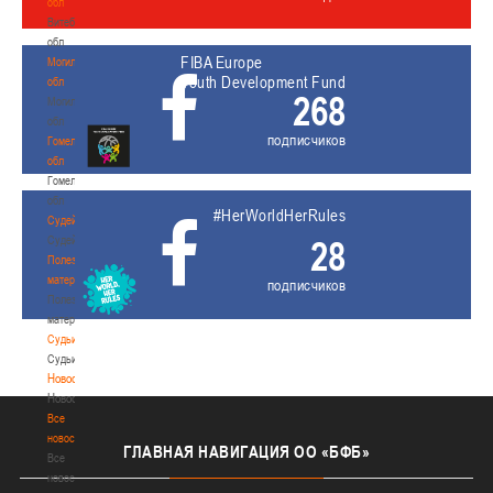
обл
Витебская
обл
FIBA Europe
Могилевская
Youth Development Fund
обл
268
Могилевская
обл
подписчиков
Гомельская
обл
Гомельская
обл
#HerWorldHerRules
Судейство
Судейство
28
Полезные
материалы
подписчиков
Полезные
материалы
Судьи
Судьи
Новости
Новости
Все
новости
ГЛАВНАЯ
НАВИГАЦИЯ ОО «БФБ»
Все
новости