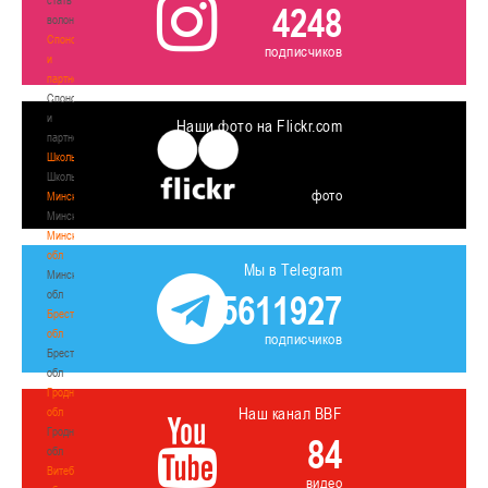
4248
волонтером
Спонсоры
подписчиков
и
партнеры
Спонсоры
и
Наши фото на Flickr.com
партнеры
Школы
Школы
фото
Минск
Минск
Минская
обл
Мы в Telegram
Минская
обл
5611927
Брестская
обл
подписчиков
Брестская
обл
Гродненская
Наш канал BBF
обл
Гродненская
84
обл
Витебская
видео