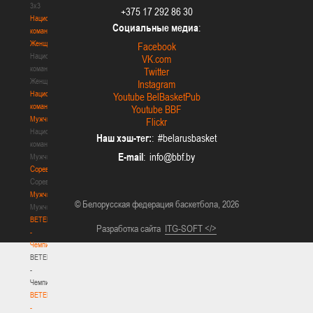
3х3
+375 17 292 86 30
Национальная
Социальные медиа
:
команда.
Женщины
Facebook
Национальная
VK.com
команда.
Twitter
Женщины
Instagram
Национальная
Youtube BelBasketPub
команда.
Youtube BBF
Мужчины
Flickr
Национальная
Наш хэш-тег:
: #belarusbasket
команда.
E-mail
:
Мужчины
Соревнования
Соревнования
Мужчины
© Белорусская федерация баскетбола, 2026
Мужчины
BETERA
Разработка сайта
ITG-SOFT </>
-
Чемпионат
BETERA
-
Чемпионат
BETERA
-