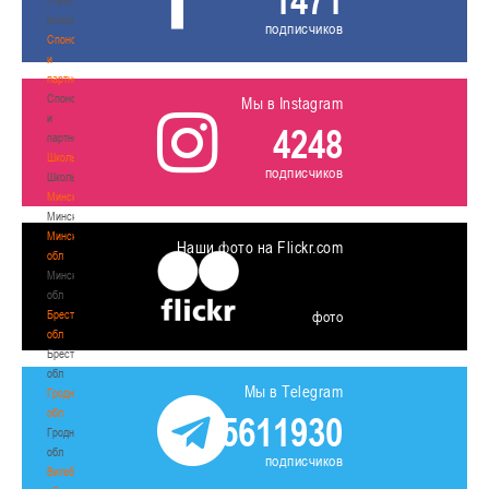
волонтером
подписчиков
Спонсоры
и
партнеры
Спонсоры
Мы в Instagram
и
4248
партнеры
Школы
подписчиков
Школы
Минск
Минск
Минская
Наши фото на Flickr.com
обл
Минская
обл
Брестская
фото
обл
Брестская
обл
Мы в Telegram
Гродненская
обл
5611930
Гродненская
обл
подписчиков
Витебская