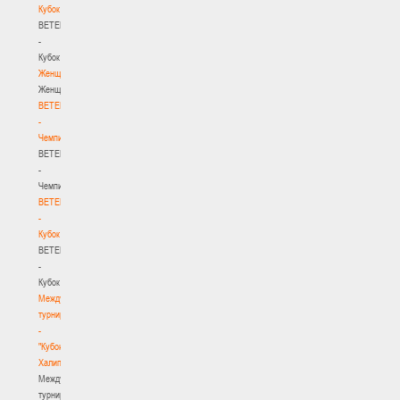
Кубок
BETERA
-
Кубок
Женщины
Женщины
BETERA
-
Чемпионат
BETERA
-
Чемпионат
BETERA
-
Кубок
BETERA
-
Кубок
Международный
турнир
-
"Кубок
Халипского"
Международный
турнир