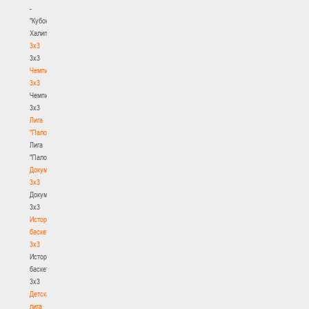
-
"Кубок
Халипского"
3x3
3x3
Чемпионат
3х3
Чемпионат
3х3
Лига
"Палова"
Лига
"Палова"
Документы
3х3
Документы
3х3
История
баскетбола
3х3
История
баскетбола
3х3
Детская
лига