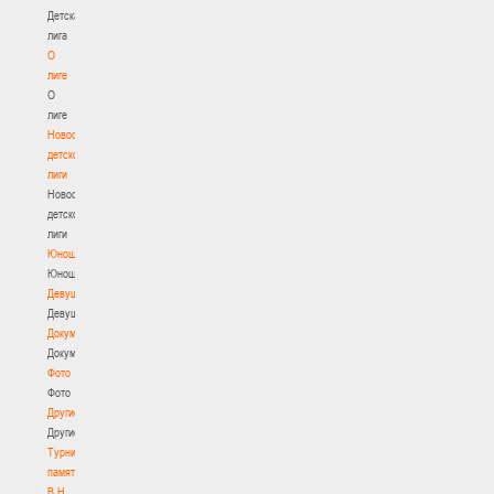
Детская
лига
О
лиге
О
лиге
Новости
детской
лиги
Новости
детской
лиги
Юноши
Юноши
Девушки
Девушки
Документы
Документы
Фото
Фото
Другие
Другие
Турнир
памяти
В.Н.