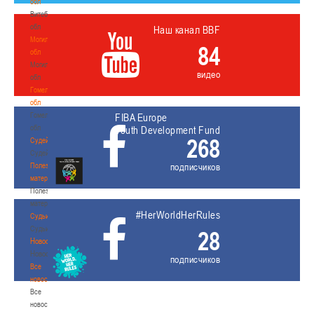
обл
Витебская
обл
Наш канал BBF
Могилевская
84
обл
Могилевская
видео
обл
Гомельская
обл
Гомельская
FIBA Europe
обл
Youth Development Fund
268
Судейство
Судейство
Полезные
подписчиков
материалы
Полезные
материалы
#HerWorldHerRules
Судьи
Судьи
28
Новости
Новости
подписчиков
Все
новости
Все
новости