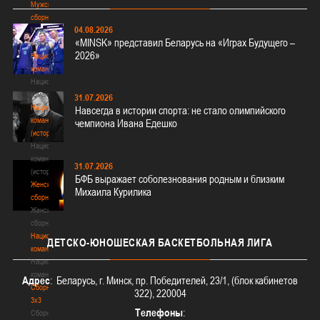
Мужские
сборные
04.08.2026
Мужские
«MINSK» представил Беларусь на «Играх Будущего –
сборные
2026»
Национальная
команда
Национальная
команда
31.07.2026
Национальная
Навсегда в истории спорта: не стало олимпийского
команда
чемпиона Ивана Едешко
(история)
Национальная
команда
31.07.2026
(история)
БФБ выражает соболезнования родным и близким
Женские
Михаила Курилика
сборные
Женские
сборные
Национальная
ДЕТСКО-ЮНОШЕСКАЯ
БАСКЕТБОЛЬНАЯ ЛИГА
команда
Национальная
команда
Адрес
: Беларусь, г. Минск, пр. Победителей, 23/1, (блок кабинетов
Сборные
322), 220004
3х3
Телефоны
:
Сборные