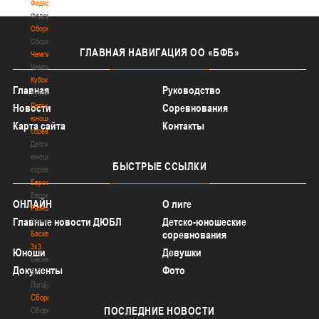
Федерация
Федерация
Сборные
Сборные
ГЛАВНАЯ
НАВИГАЦИЯ ОО «БФБ»
Чемпионат
Чемпионат
Кубок
Главная
Руководство
Кубок
Детско-
Новости
Соревнования
юношеские
Карта сайта
Контакты
соревнования
Детско-
юношеские
БЫСТРЫЕ
ССЫЛКИ
соревнования
Еврокубки
Еврокубки
ОНЛАЙН
О лиге
Разное
Главные новости ДЮБЛ
Детско-юношеские
Разное
соревнования
Баскетбол
3х3
Юноши
Девушки
Баскетбол
Документы
Фото
3х3
Лого[modid=121]
Сборные
ПОСЛЕДНИЕ
НОВОСТИ
Сборные