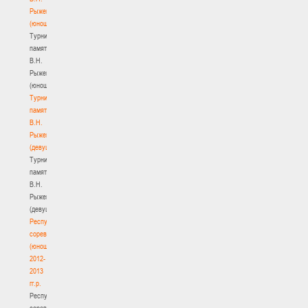
Рыженкова
(юноши)
Турнир
памяти
В.Н.
Рыженкова
(юноши)
Турнир
памяти
В.Н.
Рыженкова
(девушки)
Турнир
памяти
В.Н.
Рыженкова
(девушки)
Республиканские
соревнования
(юноши)
2012-
2013
гг.р.
Республиканские
соревнования