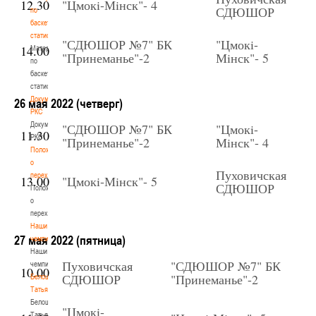
12.30
"Цмок
i
-Мiнск"- 4
СДЮШОР
по
баскетбольной
статистике
"СДЮШОР №7" БК
"Цмок
i
-
14.00
Материалы
"Принеманье"-2
Мiнск"- 5
по
баскетбольной
статистике
Документы
26 мая 2022 (четверг)
РКС
Документы
"СДЮШОР №7" БК
"Цмок
i
-
11.30
РКС
"Принеманье"-2
Мiнск"- 4
Положение
о
Пуховичская
переходах
13.00
"Цмок
i
-Мiнск"- 5
СДЮШОР
Положение
о
переходах
Наши
27 мая 2022 (пятница)
чемпионы
Наши
Пуховичская
"СДЮШОР №7" БК
чемпионы
10.00
СДЮШОР
"Принеманье"-2
Белошапко
Татьяна
Белошапко
"Цмок
i
-
Татьяна