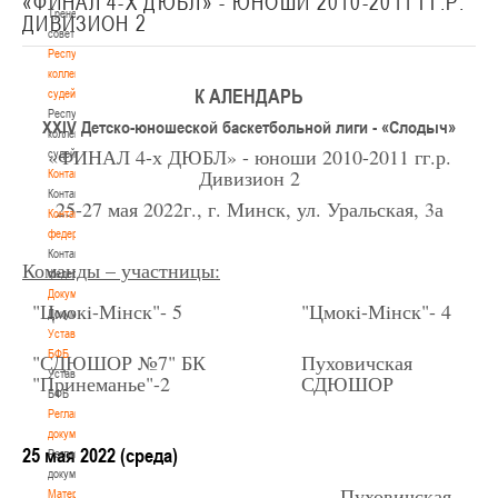
«ФИНАЛ 4-Х ДЮБЛ» - ЮНОШИ 2010-2011 ГГ.Р.
Тренерский
ДИВИЗИОН 2
совет
Республиканская
коллегия
К АЛЕНДАРЬ
судей
Республиканская
XXIV Детско-юношеской баскетбольной лиги - «Слодыч»
коллегия
«ФИНАЛ 4-х ДЮБЛ» - юноши 2010-2011 гг.р.
судей
Дивизион 2
Контакты
Контакты
25-27 мая 2022г., г. Минск, ул. Уральская, 3а
Контакты
федерации
Контакты
Команды – участницы:
федерации
Документы
"Цмок
i
-Мiнск"- 5
"Цмок
i
-Мiнск"- 4
Документы
Устав
БФБ
"СДЮШОР №7" БК
Пуховичская
Устав
"Принеманье"-2
СДЮШОР
БФБ
Регламентирующие
документы
25 мая 2022 (среда)
Регламентирующие
документы
Пуховичская
Материалы