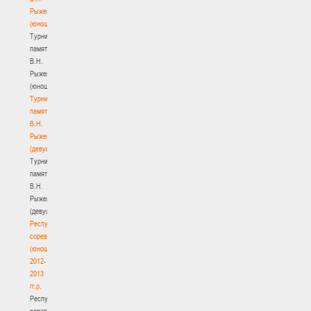
Рыженкова
(юноши)
Турнир
памяти
В.Н.
Рыженкова
(юноши)
Турнир
памяти
В.Н.
Рыженкова
(девушки)
Турнир
памяти
В.Н.
Рыженкова
(девушки)
Республиканские
соревнования
(юноши)
2012-
2013
гг.р.
Республиканские
соревнования