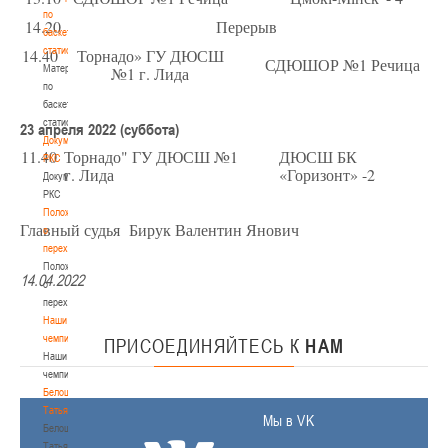
по
14.20
Перерыв
баскетбольной
статистике
14.40
Торнадо» ГУ ДЮСШ
СДЮШОР №1 Речица
Материалы
№1 г. Лида
по
баскетбольной
статистике
23 апреля 2022 (суббота)
Документы
11.40
Торнадо" ГУ ДЮСШ №1
ДЮСШ БК
РКС
г. Лида
«Горизонт» -2
Документы
РКС
Положение
Главный судья Бирук Валентин Янович
о
переходах
Положение
14.04.2022
о
переходах
Наши
чемпионы
ПРИСОЕДИНЯЙТЕСЬ
К
НАМ
Наши
чемпионы
Белошапко
Татьяна
Мы в VK
Белошапко
Татьяна