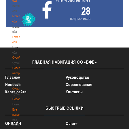
#HerWorldHerRules
обл
Витебская
28
обл
Могилевская
подписчиков
обл
Могилевская
обл
Гомельская
обл
Гомельская
обл
Судейство
ГЛАВНАЯ
НАВИГАЦИЯ ОО «БФБ»
Судейство
Полезные
материалы
Главная
Руководство
Полезные
материалы
Новости
Соревнования
Судьи
Карта сайта
Контакты
Судьи
Новости
Новости
БЫСТРЫЕ
ССЫЛКИ
Все
новости
Все
ОНЛАЙН
О лиге
новости