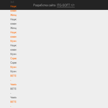
3х3
Разработка сайта
ITG-SOFT </>
Национальная
команда.
Женщины
Национальная
команда.
Женщины
Национальная
команда.
Мужчины
Национальная
команда.
Мужчины
Соревнования
Соревнования
Мужчины
Мужчины
BETERA
-
Чемпионат
BETERA
-
Чемпионат
BETERA
-