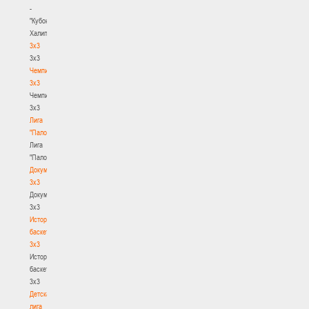
-
"Кубок
Халипского"
3x3
3x3
Чемпионат
3х3
Чемпионат
3х3
Лига
"Палова"
Лига
"Палова"
Документы
3х3
Документы
3х3
История
баскетбола
3х3
История
баскетбола
3х3
Детская
лига