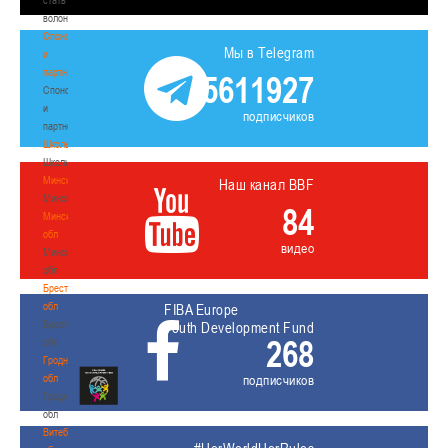
волонтером
Спонсоры
Мы в Telegram
и
партнеры
5611927
Спонсоры
и
подписчиков
партнеры
Школы
Школы
Минск
Наш канал BBF
Минск
84
Минская
обл
видео
Минская
обл
Брестская
обл
FIBA Europe
Брестская
Youth Development Fund
268
обл
Гродненская
обл
подписчиков
Гродненская
обл
Витебская