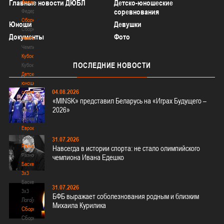
Главные новости ДЮБЛ
Детско-юношеские
Федерация
соревнования
Федерация
Сборные
Юноши
Девушки
Сборные
Документы
Фото
Чемпионат
Чемпионат
Кубок
ПОСЛЕДНИЕ
НОВОСТИ
Кубок
Детско-
юношеские
04.08.2026
соревнования
«MINSK» представил Беларусь на «Играх Будущего –
Детско-
2026»
юношеские
соревнования
Еврокубки
Еврокубки
31.07.2026
Разное
Навсегда в истории спорта: не стало олимпийского
Разное
чемпиона Ивана Едешко
Баскетбол
3х3
Баскетбол
31.07.2026
3х3
БФБ выражает соболезнования родным и близким
Лого[modid=121]
Михаила Курилика
Сборные
Сборные