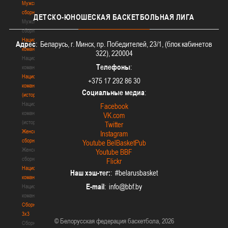
Мужские
сборные
ДЕТСКО-ЮНОШЕСКАЯ
БАСКЕТБОЛЬНАЯ ЛИГА
Мужские
сборные
Национальная
Адрес
: Беларусь, г. Минск, пр. Победителей, 23/1, (блок кабинетов
команда
322), 220004
Национальная
Телефоны
:
команда
Национальная
+375 17 292 86 30
команда
Социальные медиа
:
(история)
Национальная
Facebook
команда
VK.com
(история)
Twitter
Женские
Instagram
сборные
Youtube BelBasketPub
Женские
Youtube BBF
сборные
Flickr
Национальная
Наш хэш-тег:
: #belarusbasket
команда
E-mail
:
Национальная
команда
Сборные
3х3
© Белорусская федерация баскетбола, 2026
Сборные