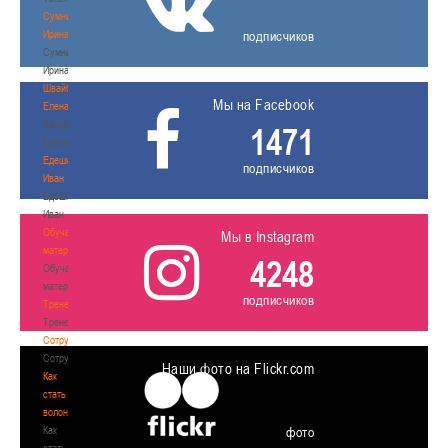
Сумникова
Ирина
подписчиков
Сумникова
Ирина
Швайбович
Мы на Facebook
Елена
Швайбович
1471
Елена
Едешко
подписчиков
Иван
Едешко
Иван
Обучающие
Мы в Instagram
материалы
4248
Обучающие
материалы
подписчиков
Тренерам
Тренерам
Сотрудничество
Сотрудничество
Наши фото на Flickr.com
Как
стать
волонтером
Как
фото
стать