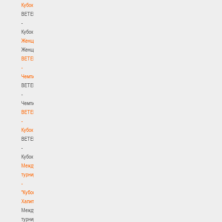
Кубок
BETERA
-
Кубок
Женщины
Женщины
BETERA
-
Чемпионат
BETERA
-
Чемпионат
BETERA
-
Кубок
BETERA
-
Кубок
Международный
турнир
-
"Кубок
Халипского"
Международный
турнир