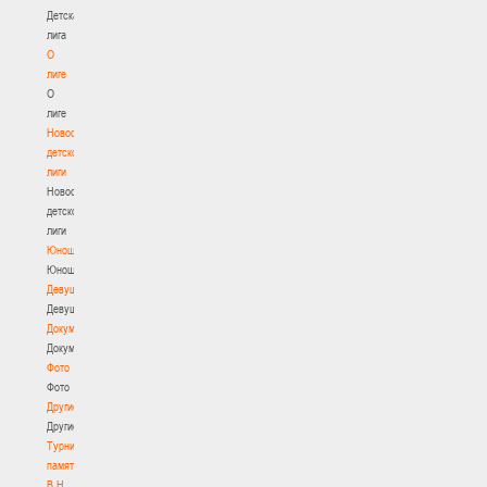
Детская
лига
О
лиге
О
лиге
Новости
детской
лиги
Новости
детской
лиги
Юноши
Юноши
Девушки
Девушки
Документы
Документы
Фото
Фото
Другие
Другие
Турнир
памяти
В.Н.