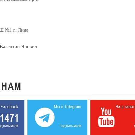
Ш №1 г. Лида
тин Янович
К
НАМ
 Facebook
Мы в Telegram
Наш кана
1471
одписчиков
подписчиков