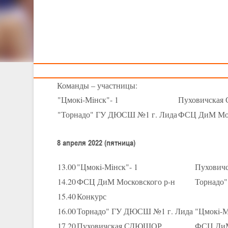
Тренерам
XXIV Детско-юн
IV тур -
8-9 апре
Команды – участницы:
"Цмокi-Мiнск"- 1
Пуховичска
"Торнадо" ГУ ДЮСШ №1 г. Лида
ФСЦ ДиМ Мос
8 апреля 2022 (пятница)
13.00
"Цмокi-Мiнск"- 1
Пухович
14.20
ФСЦ ДиМ Московского р-н
Торнадо
15.40
Конкурс
16.00
Торнадо" ГУ ДЮСШ №1 г. Лида
"Цмокi-М
17.20
Пуховичская СДЮШОР
ФСЦ ДиМ