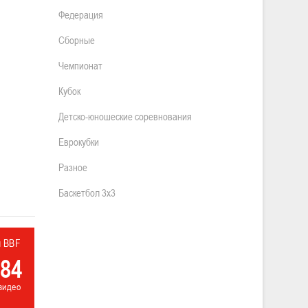
Федерация
Сборные
Чемпионат
Кубок
Детско-юношеские соревнования
Еврокубки
Разное
Баскетбол 3х3
л BBF
84
видео