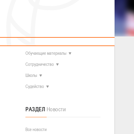
2014 гг.р.
Полезные материалы
Товарищеские игры (девушки)
О федерации
Судьи
ОДМ 2008-2009 гг.р. (девушки)
ОДМ 2008-2009 гг.р. (юноши)
Контакты
л
Первенство 2010-2011 гг.р. (юноши)
Первенство 2011-2012 гг.р. (юноши)
Документы
л
Первенство 2012-2013 гг.р. (юноши)
Наши чемпионы
Обучающие материалы
Сотрудничество
Школы
Судейство
РАЗДЕЛ
Новости
Все новости