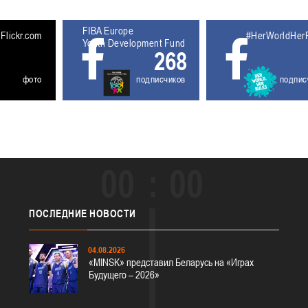
FIBA Europe
5611930
Flickr.com
#HerWorldHer
Youth Development Fund
268
фото
подписчиков
подпис
00
00
ПОСЛЕДНИЕ
НОВОСТИ
04.08.2026
«MINSK» представил Беларусь на «Играх
Будущего – 2026»