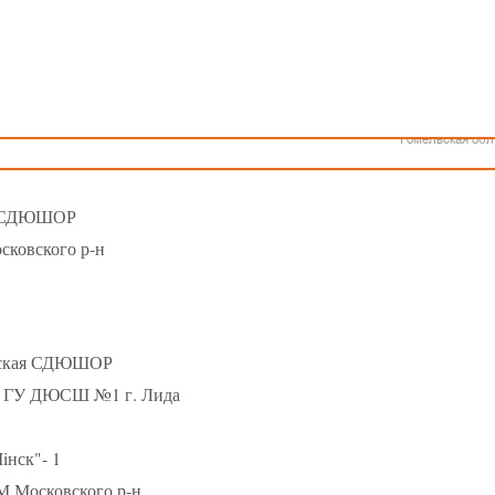
Как стать волонтером
Минск
КАЛЕНДАРЬ
Спонсоры и партнеры
Минская обл
Брестская обл
ошеской баскетбольной лиги - «Слодыч»
Гродненская об
 юноши 2005-2006 гг.р. Группа Г
Витебская обл
Могилевская об
ля 2022г., г. Лида, ул. Качана, 35
Гомельская обл
я СДЮШОР
ковского р-н
ская СДЮШОР
" ГУ ДЮСШ №1 г. Лида
iнск"- 1
 Московского р-н