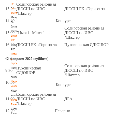
Солигорская районная
по
13.20
ДЮСШ по ИВС
ДЮСШ БК «Горизонт»
баскетбольной
"Шахтер
статистике
Материалы
14.40
Конкурс
по
баскетбольной
Солигорская районная
статистике
15.00
"Цмокi - Мiнск" – 4
ДЮСШ по ИВС
Документы
"Шахтер
РКС
16.40
ДЮСШ БК «Горизонт»
Пуховическая СДЮШОР
Документы
РКС
Положение
12 февраля 2022 (суббота)
о
переходах
Солигорская районная
Пуховическая
Положение
9.30
ДЮСШ по ИВС
СДЮШОР
о
"Шахтер
переходах
10.50
Наши
Конкурс
чемпионы
Наши
Солигорская районная
чемпионы
11.00
ДЮСШ по ИВС
ДБА
Белошапко
"Шахтер
Татьяна
Белошапко
12.20
Перерыв
Татьяна