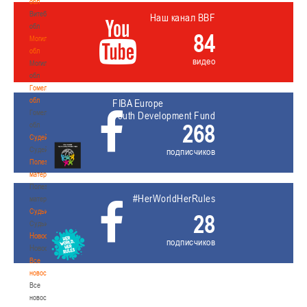
обл
Витебская
Наш канал BBF
обл
84
Могилевская
обл
видео
Могилевская
обл
Гомельская
обл
FIBA Europe
Гомельская
Youth Development Fund
268
обл
Судейство
Судейство
подписчиков
Полезные
материалы
Полезные
#HerWorldHerRules
материалы
Судьи
28
Судьи
Новости
подписчиков
Новости
Все
новости
Все
новости