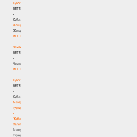
Кубок
BETERA
-
Кубок
Женщины
Женщины
BETERA
-
Чемпионат
BETERA
-
Чемпионат
BETERA
-
Кубок
BETERA
-
Кубок
Международный
турнир
-
"Кубок
Халипского"
Международный
турнир