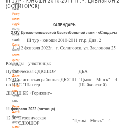
III ТУР - ЮНОШИ 2010-2011 ГГ.Р. ДИВИЗИОН 2
Тренерский
(СОЛИГОРСК)
совет
Республиканская
коллегия
КАЛЕНДАРЬ
судей
Республиканская
XXIV Детско-юношеской баскетбольной лиги - «Слодыч»
коллегия
III тур - юноши 2010-2011 гг.р. Див. 2
судей
Контакты
11-12 февраля 2022г., г. Солигорск, ул. Заслонова 25
Контакты
Контакты
федерации
Команды – участницы:
Контакты
Пуховическая СДЮШОР
ДБА
федерации
Документы
ГУ "Солигорская районная ДЮСШ
"Цмокi - Мiнск" – 4
Документы
по ИВС "Шахтер
(Шайковский)
Устав
БФБ
ДЮСШ БК «Горизонт»
Устав
БФБ
Регламентирующие
11 февраля 2022 (пятница)
документы
12.00
Пуховическая
Регламентирующие
"Цмокi - Мiнск" – 4
СДЮШОР
документы
Материалы