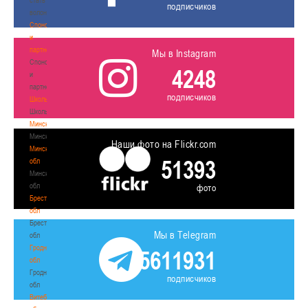
подписчиков
волонтером
Спонсоры
и
партнеры
Мы в Instagram
Спонсоры
4248
и
партнеры
подписчиков
Школы
Школы
Минск
Минск
Наши фото на Flickr.com
Минская
51393
обл
Минская
обл
фото
Брестская
обл
Брестская
Мы в Telegram
обл
Гродненская
5611931
обл
Гродненская
подписчиков
обл
Витебская