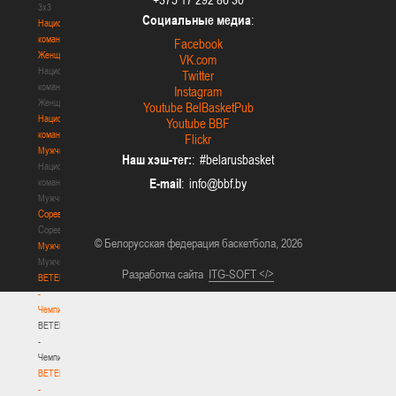
3х3
Социальные медиа
:
Национальная
команда.
Facebook
Женщины
VK.com
Национальная
Twitter
команда.
Instagram
Женщины
Youtube BelBasketPub
Национальная
Youtube BBF
команда.
Flickr
Мужчины
Наш хэш-тег:
: #belarusbasket
Национальная
E-mail
:
команда.
Мужчины
Соревнования
Соревнования
© Белорусская федерация баскетбола, 2026
Мужчины
Мужчины
Разработка сайта
ITG-SOFT </>
BETERA
-
Чемпионат
BETERA
-
Чемпионат
BETERA
-