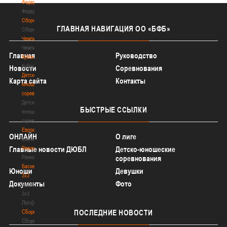
Федерация
Федерация
Сборные
ГЛАВНАЯ
НАВИГАЦИЯ ОО «БФБ»
Сборные
Чемпионат
Чемпионат
Главная
Руководство
Кубок
Кубок
Новости
Соревнования
Детско-
Карта сайта
Контакты
юношеские
соревнования
Детско-
БЫСТРЫЕ
ССЫЛКИ
юношеские
соревнования
Еврокубки
ОНЛАЙН
О лиге
Еврокубки
Главные новости ДЮБЛ
Разное
Детско-юношеские
Разное
соревнования
Баскетбол
Юноши
Девушки
3х3
Документы
Фото
Баскетбол
3х3
Лого[modid=121]
Сборные
ПОСЛЕДНИЕ
НОВОСТИ
Сборные