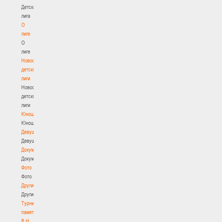
Детская
лига
О
лиге
О
лиге
Новости
детской
лиги
Новости
детской
лиги
Юноши
Юноши
Девушки
Девушки
Документы
Документы
Фото
Фото
Другие
Другие
Турнир
памяти
В.Н.