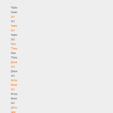
-
"Кубок
Халипского"
3x3
3x3
Чемпионат
3х3
Чемпионат
3х3
Лига
"Палова"
Лига
"Палова"
Документы
3х3
Документы
3х3
История
баскетбола
3х3
История
баскетбола
3х3
Детская
лига