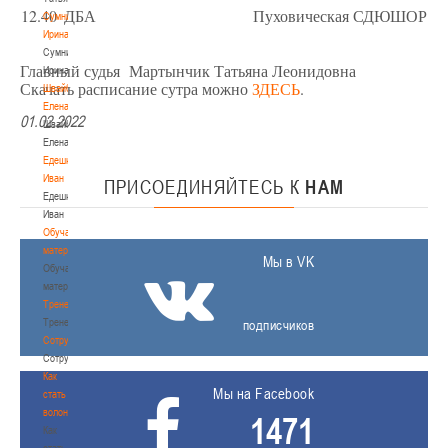
12.40
ДБА
Пуховическая СДЮШОР
Сумникова
Ирина
Сумникова
Главный судья Мартынчик Татьяна Леонидовна
Ирина
Скачать расписание сутра можно
ЗДЕСЬ
.
Швайбович
Елена
01.02.2022
Швайбович
Елена
Едешко
Иван
ПРИСОЕДИНЯЙТЕСЬ
К
НАМ
Едешко
Иван
Обучающие
материалы
Мы в VK
Обучающие
материалы
Тренерам
Тренерам
подписчиков
Сотрудничество
Сотрудничество
Как
Мы на Facebook
стать
волонтером
1471
Как
стать