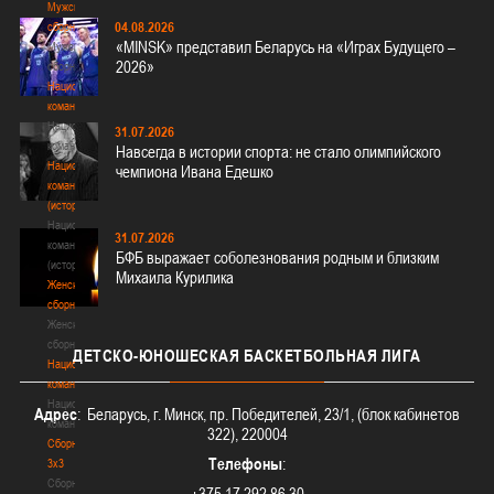
Мужские
04.08.2026
сборные
«MINSK» представил Беларусь на «Играх Будущего –
Мужские
2026»
сборные
Национальная
команда
Национальная
31.07.2026
команда
Навсегда в истории спорта: не стало олимпийского
Национальная
чемпиона Ивана Едешко
команда
(история)
Национальная
31.07.2026
команда
БФБ выражает соболезнования родным и близким
(история)
Михаила Курилика
Женские
сборные
Женские
сборные
ДЕТСКО-ЮНОШЕСКАЯ
БАСКЕТБОЛЬНАЯ ЛИГА
Национальная
команда
Национальная
Адрес
: Беларусь, г. Минск, пр. Победителей, 23/1, (блок кабинетов
команда
322), 220004
Сборные
Телефоны
:
3х3
Сборные
+375 17 292 86 30