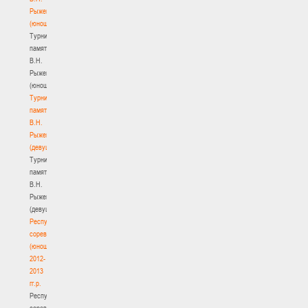
Рыженкова
(юноши)
Турнир
памяти
В.Н.
Рыженкова
(юноши)
Турнир
памяти
В.Н.
Рыженкова
(девушки)
Турнир
памяти
В.Н.
Рыженкова
(девушки)
Республиканские
соревнования
(юноши)
2012-
2013
гг.р.
Республиканские
соревнования