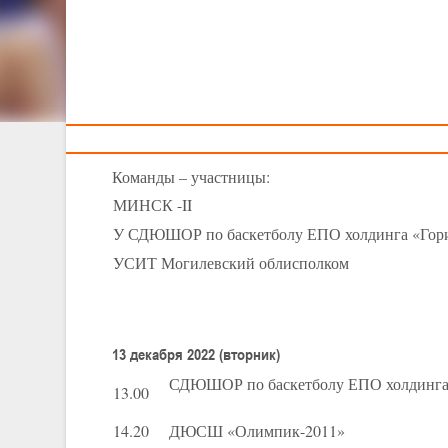
Тренерам
XXV Детско-юн
II тур -
13-14 декабря 2
Команды – участницы:
МИНСК -II
У СДЮШОР по баскетболу ЕПО холдинга «Го
УСИТ Могилевский облисполком
13 декабря 2022 (вторник)
СДЮШОР по баскетболу ЕПО холдинга 
13.00
14.20
ДЮСШ «Олимпик-2011»