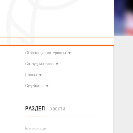
2014 гг.р.
Полезные материалы
Товарищеские игры (девушки)
О федерации
Судьи
ОДМ 2008-2009 гг.р. (девушки)
ОДМ 2008-2009 гг.р. (юноши)
Контакты
л
Первенство 2010-2011 гг.р. (юноши)
Первенство 2011-2012 гг.р. (юноши)
Документы
л
Первенство 2012-2013 гг.р. (юноши)
Наши чемпионы
Обучающие материалы
Сотрудничество
Школы
Судейство
РАЗДЕЛ
Новости
Все новости