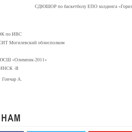
СДЮШОР по баскетболу ЕПО холдинга «Гориз
ОК по ИВС
ИТ Могилевский облисполком
ЮСШ «Олимпик-2011»
ИНСК -II
ар А.
К
НАМ