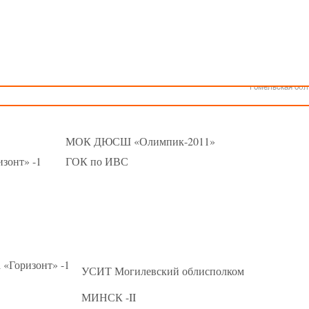
Как стать волонтером
Минск
КАЛЕНДАРЬ
Спонсоры и партнеры
Минская обл
Брестская обл
ошеской баскетбольной лиги - «Слодыч»
Гродненская об
 девушки 2007-2008 гг.р. Группа А
Витебская обл
Могилевская об
022г., г. Молодечно, ул. В.Гостинец, 102
Гомельская обл
МОК ДЮСШ «Олимпик-2011»
ризонт» -1
ГОК по ИВС
«Горизонт» -1
УСИТ Могилевский облисполком
МИНСК -II