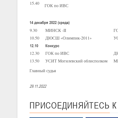
15.40
ГОК по ИВС
14 декабря 2022 (среда)
9.30
МИНСК -II
Г
10.50
ДЮСШ «Олимпик-2011»
УС
12.10
Конкурс
12.30
ГОК по ИВС
Д
13.50
УСИТ Могилевский облисполком
М
Главный судья Гонч
29.11.2022
ПРИСОЕДИНЯЙТЕСЬ