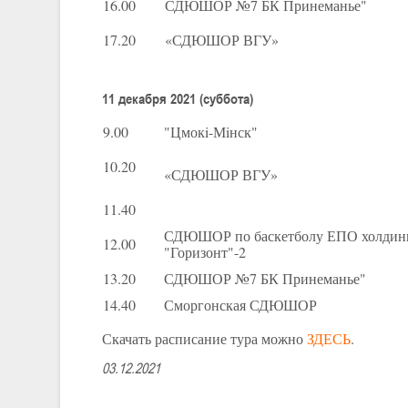
16.00
СДЮШОР №7 БК Принеманье"
17.20
«СДЮШОР ВГУ»
11 декабря 2021 (суббота)
9.00
"Цмокi-Мiнск"
10.20
«СДЮШОР ВГУ»
11.40
СДЮШОР по баскетболу ЕПО холдин
12.00
"Горизонт"-2
13.20
СДЮШОР №7 БК Принеманье"
14.40
Сморгонская СДЮШОР
Скачать расписание тура можно
ЗДЕСЬ
.
03.12.2021