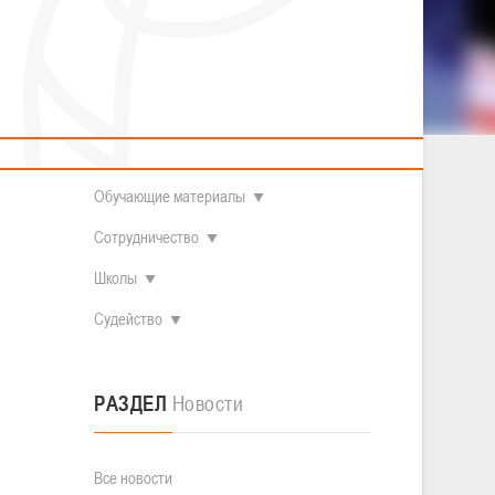
2014 гг.р.
Полезные материалы
Товарищеские игры (девушки)
О федерации
Судьи
ОДМ 2008-2009 гг.р. (девушки)
ОДМ 2008-2009 гг.р. (юноши)
Контакты
л
Первенство 2010-2011 гг.р. (юноши)
Первенство 2011-2012 гг.р. (юноши)
Документы
л
Первенство 2012-2013 гг.р. (юноши)
Наши чемпионы
Обучающие материалы
Сотрудничество
Школы
Судейство
РАЗДЕЛ
Новости
Все новости