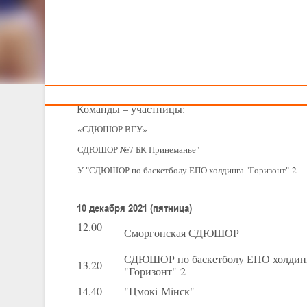
Тренерам
XXI
V
Детско-ю
I 
10-11 декаб
Команды – участницы:
«СДЮШОР ВГУ»
СДЮШОР №7 БК Принеманье"
У "СДЮШОР по баскетболу ЕПО холдинга "Горизонт"
10 декабря 2021 (пятница)
12.00
Сморгонская СДЮШОР
СДЮШОР по баскетболу ЕПО холдин
13.20
"Горизонт"-2
14.40
"Цмокi-Мiнск"