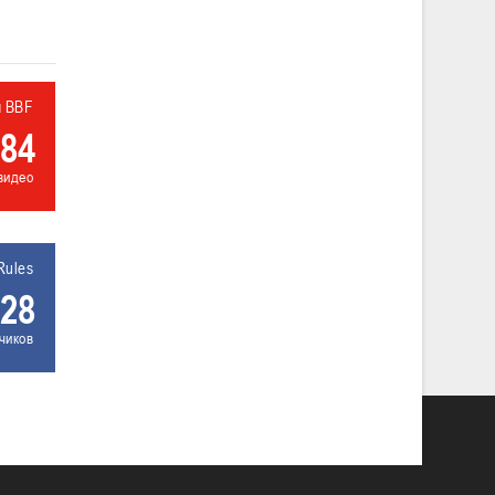
л BBF
84
видео
Rules
28
чиков