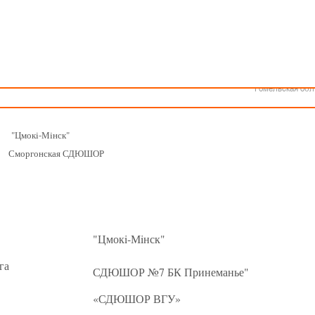
Как стать волонтером
Минск
КАЛЕНДАРЬ
Спонсоры и партнеры
Минская обл
Брестская обл
ношеской баскетбольной лиги-«Слодыч»
Гродненская об
тур - девушки 2006-2007 г.р.
Витебская обл
Группа Б
Могилевская об
Гомельская обл
ря 2021г., г. Сморгонь, ул. Балыша 4
"Цмокi-Мiнск"
Сморгонская СДЮШОР
-2
"Цмокi-Мiнск"
га
СДЮШОР №7 БК Принеманье"
«СДЮШОР ВГУ»