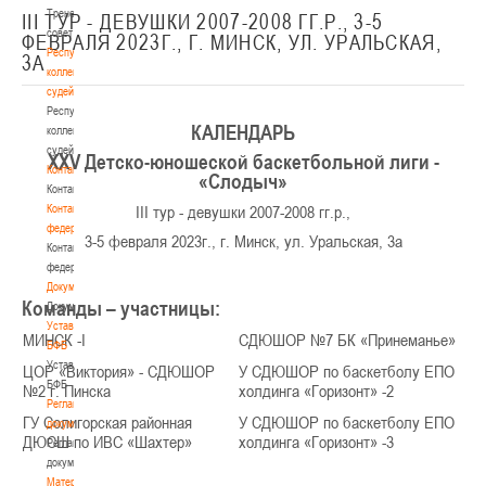
Тренерский
III ТУР - ДЕВУШКИ 2007-2008 ГГ.Р., 3-5
совет
ФЕВРАЛЯ 2023Г., Г. МИНСК, УЛ. УРАЛЬСКАЯ,
Республиканская
3А
коллегия
судей
Республиканская
КАЛЕНДАРЬ
коллегия
судей
XXV Детско-юношеской баскетбольной лиги -
Контакты
«Слодыч»
Контакты
Контакты
III тур - девушки 2007-2008 гг.р.,
федерации
3-5 февраля 2023г., г. Минск, ул. Уральская, 3а
Контакты
федерации
Документы
Команды – участницы:
Документы
Устав
МИНСК -I
СДЮШОР №7 БК «Принеманье»
БФБ
Устав
ЦОР «Виктория» - СДЮШОР
У СДЮШОР по баскетболу ЕПО
БФБ
№2 г. Пинска
холдинга «Горизонт» -2
Регламентирующие
ГУ Солигорская районная
У СДЮШОР по баскетболу ЕПО
документы
ДЮСШ по ИВС «Шахтер»
холдинга «Горизонт» -3
Регламентирующие
документы
Материалы