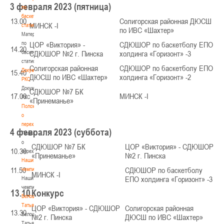
3
февраля 2023 (пятница)
по
баскетбольной
13.00
Солигорская районная ДЮСШ
МИНСК -I
статистике
по ИВС «Шахтер»
Материалы
по
ЦОР «Виктория» -
СДЮШОР по баскетболу ЕПО
14.20
баскетбольной
СДЮШОР №2 г. Пинска
холдинга «Горизонт» -3
статистике
Солигорская районная
СДЮШОР по баскетболу ЕПО
Документы
15.40
ДЮСШ по ИВС «Шахтер»
холдинга «Горизонт» -2
РКС
Документы
СДЮШОР №7 БК
17.00
МИНСК -I
РКС
«Принеманье»
Положение
о
переходах
4
февраля 2023 (суббота)
Положение
о
СДЮШОР №7 БК
ЦОР «Виктория» - СДЮШОР
10.30
переходах
«Принеманье»
№2 г. Пинска
Наши
11.50
СДЮШОР по баскетболу
чемпионы
МИНСК -I
ЕПО холдинга «Горизонт» -3
Наши
чемпионы
13.10
Конкурс
Белошапко
Татьяна
ЦОР «Виктория» - СДЮШОР
Солигорская районная
13.30
Белошапко
№2 г. Пинска
ДЮСШ по ИВС «Шахтер»
Татьяна