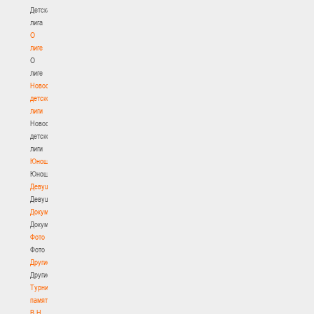
Детская
лига
О
лиге
О
лиге
Новости
детской
лиги
Новости
детской
лиги
Юноши
Юноши
Девушки
Девушки
Документы
Документы
Фото
Фото
Другие
Другие
Турнир
памяти
В.Н.