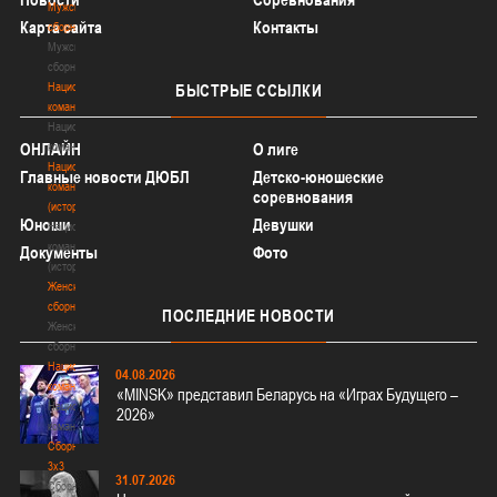
Мужские
Карта сайта
Контакты
сборные
Мужские
сборные
Национальная
БЫСТРЫЕ
ССЫЛКИ
команда
Национальная
ОНЛАЙН
команда
О лиге
Национальная
Главные новости ДЮБЛ
Детско-юношеские
команда
соревнования
(история)
Юноши
Девушки
Национальная
команда
Документы
Фото
(история)
Женские
сборные
ПОСЛЕДНИЕ
НОВОСТИ
Женские
сборные
Национальная
04.08.2026
команда
«MINSK» представил Беларусь на «Играх Будущего –
Национальная
2026»
команда
Сборные
3х3
31.07.2026
Сборные