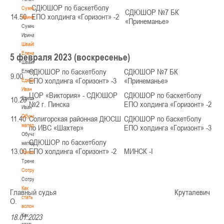
СДЮШОР по баскетболу
Сумникова
СДЮШОР №7 БК
14.50
ЕПО холдинга «Горизонт» -2
Ирина
«Принеманье»
Сумникова
Ирина
Швайбович
Елена
5
февраля 2023 (воскресенье)
Швайбович
СДЮШОР по баскетболу
СДЮШОР №7 БК
Елена
9.00
ЕПО холдинга «Горизонт» -3
«Принеманье»
Едешко
Иван
ЦОР «Виктория» - СДЮШОР
СДЮШОР по баскетболу
10.20
Едешко
№2 г. Пинска
ЕПО холдинга «Горизонт» -2
Иван
Обучающие
11.40
Солигорская районная ДЮСШ
СДЮШОР по баскетболу
материалы
по ИВС «Шахтер»
ЕПО холдинга «Горизонт» -3
Обучающие
СДЮШОР по баскетболу
материалы
13.00
ЕПО холдинга «Горизонт» -2
МИНСК -I
Тренерам
Тренерам
Сотрудничество
Сотрудничество
Как
Главный судья Круталевич
стать
О.
волонтером
Как
18.01.2023
стать