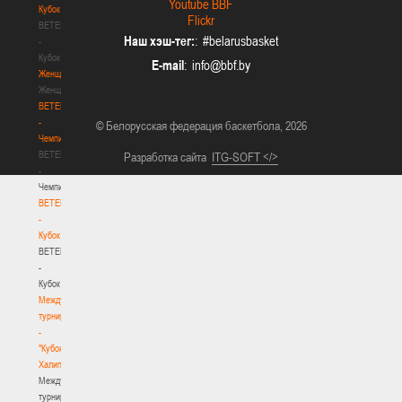
Youtube BBF
Кубок
Flickr
BETERA
Наш хэш-тег:
: #belarusbasket
-
Кубок
E-mail
:
Женщины
Женщины
BETERA
-
© Белорусская федерация баскетбола, 2026
Чемпионат
BETERA
Разработка сайта
ITG-SOFT </>
-
Чемпионат
BETERA
-
Кубок
BETERA
-
Кубок
Международный
турнир
-
"Кубок
Халипского"
Международный
турнир