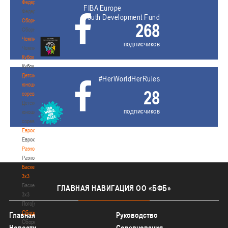
Федерация
FIBA Europe
Федерация
Youth Development Fund
Сборные
268
Сборные
Чемпионат
подписчиков
Чемпионат
Кубок
Кубок
Детско-
#HerWorldHerRules
юношеские
28
соревнования
Детско-
подписчиков
юношеские
соревнования
Еврокубки
Еврокубки
Разное
Разное
Баскетбол
3х3
Баскетбол
ГЛАВНАЯ
НАВИГАЦИЯ ОО «БФБ»
3х3
Лого[modid=121]
Сборные
Главная
Руководство
Сборные
Новости
Соревнования