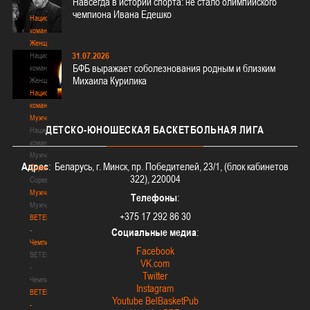
Навсегда в истории спорта: не стало олимпийского
3х3
чемпиона Ивана Едешко
Национальная
команда.
Женщины
31.07.2026
Национальная
БФБ выражает соболезнования родным и близким
команда.
Михаила Курилика
Женщины
Национальная
команда.
Мужчины
ДЕТСКО-ЮНОШЕСКАЯ
БАСКЕТБОЛЬНАЯ ЛИГА
Национальная
команда.
Мужчины
Адрес
: Беларусь, г. Минск, пр. Победителей, 23/1, (блок кабинетов
Соревнования
322), 220004
Соревнования
Мужчины
Телефоны
:
Мужчины
+375 17 292 86 30
BETERA
-
Социальные медиа
:
Чемпионат
Facebook
BETERA
VK.com
-
Twitter
Чемпионат
Instagram
BETERA
Youtube BelBasketPub
-