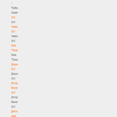
-
"Кубок
Халипского"
3x3
3x3
Чемпионат
3х3
Чемпионат
3х3
Лига
"Палова"
Лига
"Палова"
Документы
3х3
Документы
3х3
История
баскетбола
3х3
История
баскетбола
3х3
Детская
лига