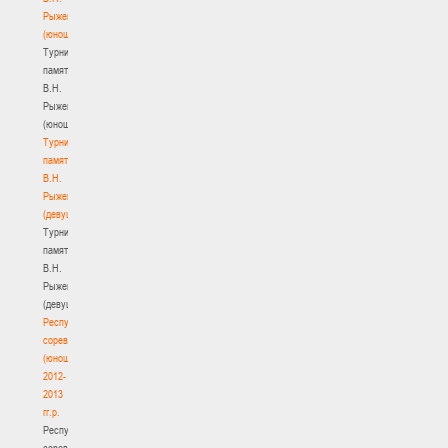
Рыженкова
(юноши)
Турнир
памяти
В.Н.
Рыженкова
(юноши)
Турнир
памяти
В.Н.
Рыженкова
(девушки)
Турнир
памяти
В.Н.
Рыженкова
(девушки)
Республиканские
соревнования
(юноши)
2012-
2013
гг.р.
Республиканские
соревнования