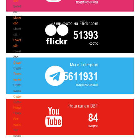
обл
подписчиков
Витебская
обл
Могилевская
Наши фото на Flickr.com
обл
Могилевская
51393
обл
Гомельская
фото
обл
Гомельская
обл
Судейство
Мы в Telegram
Судейство
5611931
Полезные
материалы
подписчиков
Полезные
материалы
Судьи
Судьи
Наш канал BBF
Новости
Новости
84
Все
новости
видео
Все
новости