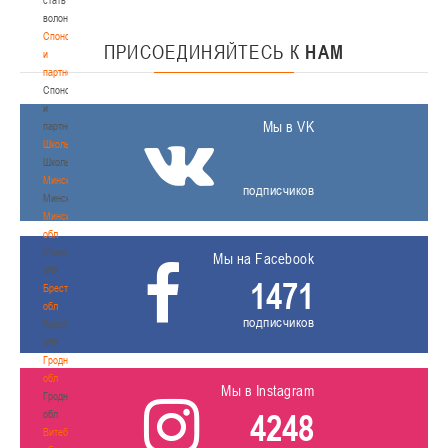
волонтером
Спонсоры
ПРИСОЕДИНЯЙТЕСЬ
К
НАМ
и
партнеры
Спонсоры
и
Мы в VK
партнеры
Школы
Школы
Минск
подписчиков
Минск
Минская
обл
Минская
Мы на Facebook
обл
1471
Брестская
обл
подписчиков
Брестская
обл
Гродненская
обл
Мы в Instagram
Гродненская
4248
обл
Витебская