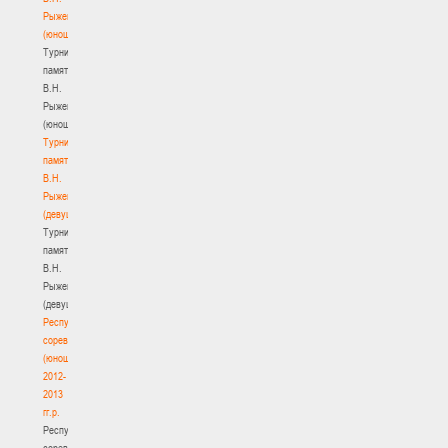
Рыженкова
(юноши)
Турнир
памяти
В.Н.
Рыженкова
(юноши)
Турнир
памяти
В.Н.
Рыженкова
(девушки)
Турнир
памяти
В.Н.
Рыженкова
(девушки)
Республиканские
соревнования
(юноши)
2012-
2013
гг.р.
Республиканские
соревнования