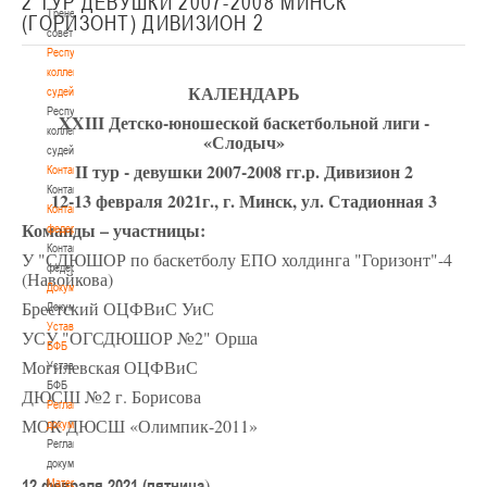
2 ТУР ДЕВУШКИ 2007-2008 МИНСК
Тренерский
(ГОРИЗОНТ) ДИВИЗИОН 2
совет
Республиканская
коллегия
КАЛЕНДАРЬ
судей
Республиканская
XXIII Детско-юношеской баскетбольной лиги -
коллегия
«Слодыч»
судей
II тур - девушки 2007-2008 гг.р. Дивизион 2
Контакты
Контакты
12-13 февраля 2021г., г. Минск, ул. Стадионная 3
Контакты
Команды – участницы:
федерации
Контакты
У "СДЮШОР по баскетболу ЕПО холдинга "Горизонт"-4
федерации
(Навойкова)
Документы
Брестский ОЦФВиС УиС
Документы
Устав
УСУ "ОГСДЮШОР №2" Орша
БФБ
Могилевская ОЦФВиС
Устав
БФБ
ДЮСШ №2 г. Борисова
Регламентирующие
МОК ДЮСШ «Олимпик-2011»
документы
Регламентирующие
документы
)
12 февраля 2021 (пятница
Материалы