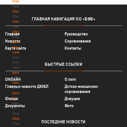
Федерация
Федерация
Сборные
Сборные
ГЛАВНАЯ
НАВИГАЦИЯ ОО «БФБ»
Чемпионат
Чемпионат
Кубок
Главная
Руководство
Кубок
Новости
Соревнования
Детско-
юношеские
Карта сайта
Контакты
соревнования
Детско-
юношеские
БЫСТРЫЕ
ССЫЛКИ
соревнования
Еврокубки
Еврокубки
ОНЛАЙН
О лиге
Разное
Главные новости ДЮБЛ
Детско-юношеские
Разное
соревнования
Баскетбол
Юноши
Девушки
3х3
Баскетбол
Документы
Фото
3х3
Лого[modid=121]
Сборные
ПОСЛЕДНИЕ
НОВОСТИ
Сборные