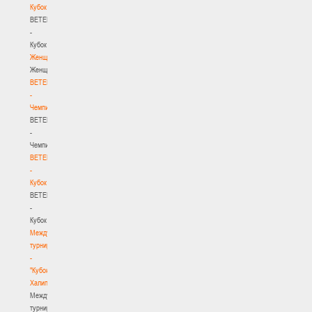
Кубок
BETERA
-
Кубок
Женщины
Женщины
BETERA
-
Чемпионат
BETERA
-
Чемпионат
BETERA
-
Кубок
BETERA
-
Кубок
Международный
турнир
-
"Кубок
Халипского"
Международный
турнир