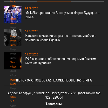
Мужские
сборные
04.08.2026
Мужские
«MINSK» представил Беларусь на «Играх Будущего –
сборные
2026»
Национальная
команда
Национальная
31.07.2026
команда
Навсегда в истории спорта: не стало олимпийского
Национальная
чемпиона Ивана Едешко
команда
(история)
Национальная
команда
31.07.2026
(история)
БФБ выражает соболезнования родным и близким
Женские
Михаила Курилика
сборные
Женские
сборные
Национальная
ДЕТСКО-ЮНОШЕСКАЯ
БАСКЕТБОЛЬНАЯ ЛИГА
команда
Национальная
Адрес
: Беларусь, г. Минск, пр. Победителей, 23/1, (блок кабинетов
команда
322), 220004
Сборные
3х3
Телефоны
:
Сборные