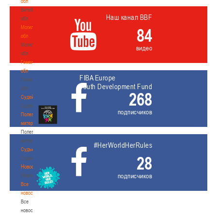
обл
Витебская
Наш канал BBF
обл
Могилевская
84
обл
Могилевская
видео
обл
Гомельская
обл
FIBA Europe
Гомельская
Youth Development Fund
обл
268
Судейство
Судейство
подписчиков
Полезные
материалы
Полезные
материалы
#HerWorldHerRules
Судьи
28
Судьи
Новости
Новости
подписчиков
Все
новости
Все
новости