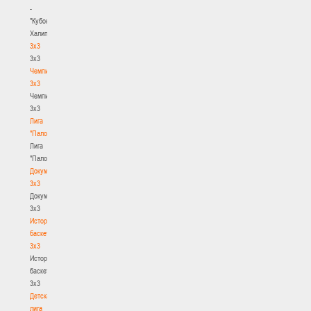
-
"Кубок
Халипского"
3x3
3x3
Чемпионат
3х3
Чемпионат
3х3
Лига
"Палова"
Лига
"Палова"
Документы
3х3
Документы
3х3
История
баскетбола
3х3
История
баскетбола
3х3
Детская
лига