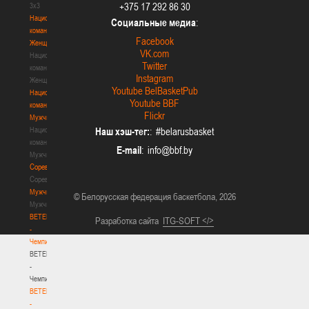
+375 17 292 86 30
3х3
Национальная
Социальные медиа
:
команда.
Facebook
Женщины
VK.com
Национальная
Twitter
команда.
Instagram
Женщины
Youtube BelBasketPub
Национальная
Youtube BBF
команда.
Flickr
Мужчины
Национальная
Наш хэш-тег:
: #belarusbasket
команда.
E-mail
:
Мужчины
Соревнования
Соревнования
Мужчины
© Белорусская федерация баскетбола, 2026
Мужчины
BETERA
Разработка сайта
ITG-SOFT </>
-
Чемпионат
BETERA
-
Чемпионат
BETERA
-