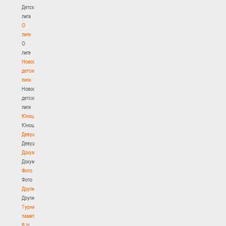
Детская
лига
О
лиге
О
лиге
Новости
детской
лиги
Новости
детской
лиги
Юноши
Юноши
Девушки
Девушки
Документы
Документы
Фото
Фото
Другие
Другие
Турнир
памяти
В.Н.