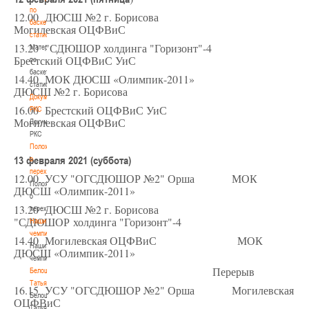
по
12.00 ДЮСШ №2 г. Борисова
баскетбольной
Могилевская ОЦФВиС
статистике
13.20 "СДЮШОР холдинга "Горизонт"-4
Материалы
Брестский ОЦФВиС УиС
по
баскетбольной
14.40 МОК ДЮСШ «Олимпик-2011»
статистике
ДЮСШ №2 г. Борисова
Документы
16.00 Брестский ОЦФВиС УиС
РКС
Могилевская ОЦФВиС
Документы
РКС
Положение
13 февраля 2021 (суббота)
о
переходах
12.00 УСУ "ОГСДЮШОР №2" Орша МОК
Положение
ДЮСШ «Олимпик-2011»
о
13.20 ДЮСШ №2 г. Борисова
переходах
"СДЮШОР
холдинга
"Горизонт"-4
Наши
чемпионы
14.40 Могилевская ОЦФВиС МОК
Наши
ДЮСШ «Олимпик-2011»
чемпионы
Перерыв
Белошапко
Татьяна
16.15 УСУ "ОГСДЮШОР №2" Орша Могилевская
Белошапко
ОЦФВиС
Татьяна