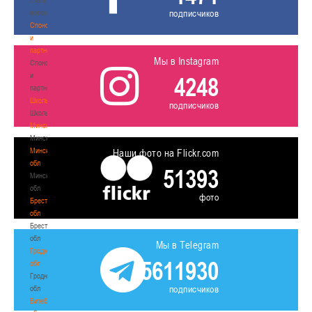
подписчиков
волонтером
Спонсоры
и
партнеры
Мы в Instagram
Спонсоры
и
4248
партнеры
Школы
подписчиков
Школы
Минск
Минск
Минская
Наши фото на Flickr.com
обл
51393
Минская
обл
фото
Брестская
обл
Брестская
обл
Мы в Telegram
Гродненская
5611930
обл
Гродненская
подписчиков
обл
Витебская