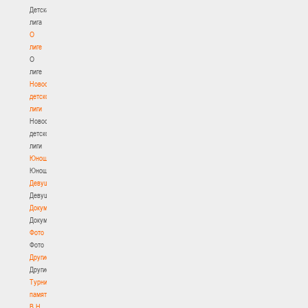
Детская
лига
О
лиге
О
лиге
Новости
детской
лиги
Новости
детской
лиги
Юноши
Юноши
Девушки
Девушки
Документы
Документы
Фото
Фото
Другие
Другие
Турнир
памяти
В.Н.