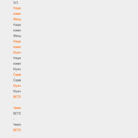
3х3
Национальная
команда.
Женщины
Национальная
команда.
Женщины
Национальная
команда.
Мужчины
Национальная
команда.
Мужчины
Соревнования
Соревнования
Мужчины
Мужчины
BETERA
-
Чемпионат
BETERA
-
Чемпионат
BETERA
-