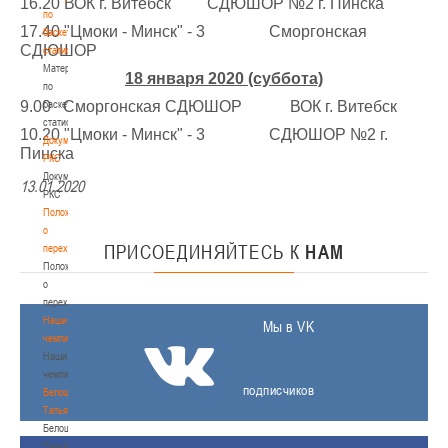
16.20 ВОК г. Витебск СДЮШОР №2 г. Пинска
по
17.40 "Цмоки - Минск" - 3 Сморгонская
баскетбольной
СДЮШОР
статистике
Материалы
18 января 2020 (суббота)
по
9.00 Сморгонская СДЮШОР ВОК г. Витебск
баскетбольной
статистике
10.20 "Цмоки - Минск" - 3 СДЮШОР №2 г.
Документы
Пинска
РКС
Документы
13.01.2020
РКС
Положение
о
ПРИСОЕДИНЯЙТЕСЬ
К
НАМ
переходах
Положение
о
переходах
Наши
Мы в VK
чемпионы
Наши
чемпионы
подписчиков
Белошапко
Татьяна
Белошапко
Татьяна