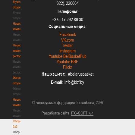
Мужские
322), 220004
сборные
Телефоны
:
Мужские
сборные
+375 17 292 86 30
Национальная
Социальные медиа
:
команда
Facebook
Национальная
VK.com
команда
Twitter
Национальная
Instagram
команда
Youtube BelBasketPub
(история)
Youtube BBF
Национальная
Flickr
команда
(история)
Наш хэш-тег:
: #belarusbasket
Женские
E-mail
:
сборные
Женские
сборные
Национальная
© Белорусская федерация баскетбола, 2026
команда
Национальная
Разработка сайта
ITG-SOFT </>
команда
Сборные
3х3
Сборные