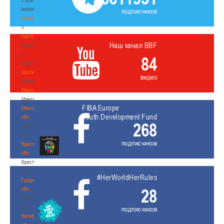
волонтером
подписчиков
Спонсоры
и
партнеры
Наш канал BBF
Спонсоры
и
84
партнеры
Школы
видео
Школы
Минск
Минск
FIBA Europe
Минская
Youth Development Fund
обл
268
Минская
обл
подписчиков
Брестская
обл
Брестская
обл
#HerWorldHerRules
Гродненская
28
обл
Гродненская
обл
подписчиков
Витебская