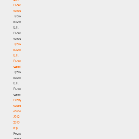
Рыженкова
(юноши)
Турнир
памяти
В.Н.
Рыженкова
(юноши)
Турнир
памяти
В.Н.
Рыженкова
(девушки)
Турнир
памяти
В.Н.
Рыженкова
(девушки)
Республиканские
соревнования
(юноши)
2012-
2013
гг.р.
Республиканские
соревнования