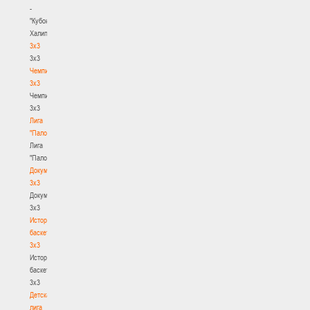
-
"Кубок
Халипского"
3x3
3x3
Чемпионат
3х3
Чемпионат
3х3
Лига
"Палова"
Лига
"Палова"
Документы
3х3
Документы
3х3
История
баскетбола
3х3
История
баскетбола
3х3
Детская
лига