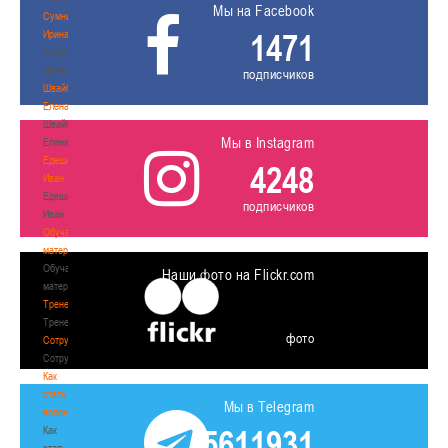
Мы на Facebook
Сумникова
1471
Ирина
Сумникова
Ирина
подписчиков
Швайбович
Елена
Швайбович
Мы в Instagram
Елена
Едешко
4248
Иван
Едешко
подписчиков
Иван
Обучающие
материалы
Обучающие
Наши фото на Flickr.com
материалы
Тренерам
Тренерам
фото
Сотрудничество
Сотрудничество
Как
стать
Мы в Telegram
волонтером
5611931
Как
стать