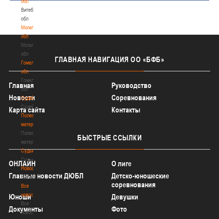
обл
Витебская
обл
Могилевская
обл
Могилевская
обл
ГЛАВНАЯ
НАВИГАЦИЯ ОО «БФБ»
Гомельская
обл
Гомельская
Главная
Руководство
обл
Новости
Соревнования
Судейство
Судейство
Карта сайта
Контакты
Полезные
материалы
Полезные
БЫСТРЫЕ
ССЫЛКИ
материалы
Судьи
Судьи
ОНЛАЙН
О лиге
Новости
Главные новости ДЮБЛ
Детско-юношеские
Новости
соревнования
Все
новости
Юноши
Девушки
Все
Документы
Фото
новости