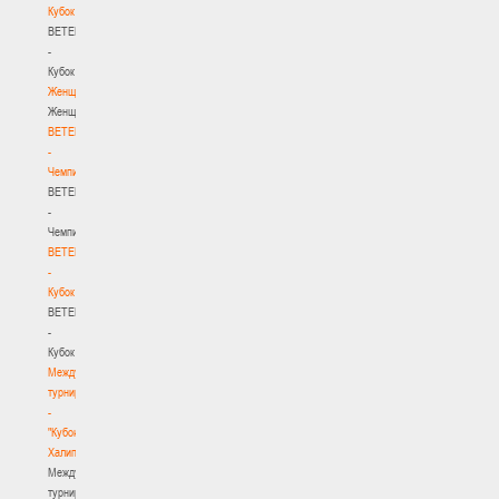
Кубок
BETERA
-
Кубок
Женщины
Женщины
BETERA
-
Чемпионат
BETERA
-
Чемпионат
BETERA
-
Кубок
BETERA
-
Кубок
Международный
турнир
-
"Кубок
Халипского"
Международный
турнир