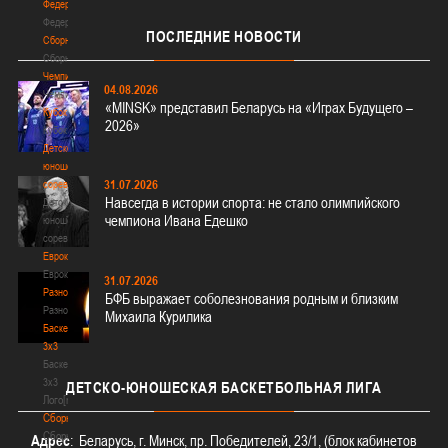
Федерация
Федерация
ПОСЛЕДНИЕ
НОВОСТИ
Сборные
Сборные
Чемпионат
04.08.2026
Чемпионат
«MINSK» представил Беларусь на «Играх Будущего –
Кубок
2026»
Кубок
Детско-
юношеские
31.07.2026
соревнования
Навсегда в истории спорта: не стало олимпийского
Детско-
чемпиона Ивана Едешко
юношеские
соревнования
Еврокубки
Еврокубки
31.07.2026
Разное
БФБ выражает соболезнования родным и близким
Разное
Михаила Курилика
Баскетбол
3х3
Баскетбол
3х3
ДЕТСКО-ЮНОШЕСКАЯ
БАСКЕТБОЛЬНАЯ ЛИГА
Лого[modid=121]
Сборные
Сборные
Адрес
: Беларусь, г. Минск, пр. Победителей, 23/1, (блок кабинетов