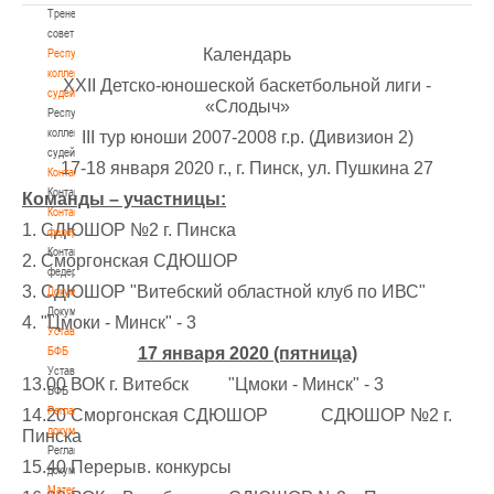
Тренерский
совет
Календарь
Республиканская
коллегия
XXII Детско-юношеской баскетбольной лиги -
судей
«Слодыч»
Республиканская
коллегия
III тур юноши 2007-2008 г.р. (Дивизион 2)
судей
17-18 января 2020 г., г. Пинск, ул. Пушкина 27
Контакты
Контакты
Команды – участницы:
Контакты
1. СДЮШОР №2 г. Пинска
федерации
Контакты
2. Сморгонская СДЮШОР
федерации
3. СДЮШОР "Витебский областной клуб по ИВС"
Документы
Документы
4. "Цмоки - Минск" - 3
Устав
БФБ
17 января 2020 (пятница)
Устав
13.00 ВОК г. Витебск "Цмоки - Минск" - 3
БФБ
Регламентирующие
14.20 Сморгонская СДЮШОР СДЮШОР №2 г.
документы
Пинска
Регламентирующие
15.40 Перерыв. конкурсы
документы
Материалы