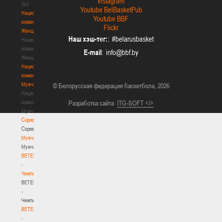
Instagram
3х3
Youtube BelBasketPub
Национальная
Youtube BBF
команда.
Flickr
Женщины
Наш хэш-тег:
: #belarusbasket
Национальная
команда.
E-mail
:
Женщины
Национальная
команда.
Мужчины
© Белорусская федерация баскетбола, 2026
Национальная
команда.
Разработка сайта
ITG-SOFT </>
Мужчины
Соревнования
Соревнования
Мужчины
Мужчины
BETERA
-
Чемпионат
BETERA
-
Чемпионат
BETERA
-