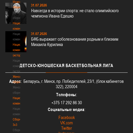
Мужские
31.07.2026
сборные
Навсегда в истории спорта: не стало олимпийского
Мужские
чемпиона Ивана Едешко
сборные
Национальная
команда
31.07.2026
Национальная
БФБ выражает соболезнования родным и близким
команда
Михаила Курилика
Национальная
команда
(история)
Национальная
ДЕТСКО-ЮНОШЕСКАЯ
БАСКЕТБОЛЬНАЯ ЛИГА
команда
(история)
Женские
Адрес
: Беларусь, г. Минск, пр. Победителей, 23/1, (блок кабинетов
сборные
322), 220004
Женские
сборные
Телефоны
:
Национальная
+375 17 292 86 30
команда
Национальная
Социальные медиа
:
команда
Facebook
Сборные
VK.com
3х3
Twitter
Сборные