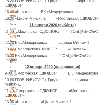
15.20 ГГОБЦФВиСУиС г. Гродно Сморгонская
по
СДЮШОР
баскетбольной
16.40 «Шахтер» БК «Мещерякова»
статистике
Материалы
18.00 «Цмоки-Минск»-1 «Мостовская СДЮШОР»
по
баскетбольной
11 января 2020 (суббота)
статистике
11.00 «Мостовская СДЮШОР» ГГОБЦФВиСУиС
Документы
г. Гродно
РКС
Документы
12.20 БК «Мещерякова» «Цмоки-Минск»-1
РКС
13.40 Сморгонская СДЮШОР «Шахтер»
Положение
о
15.00 БК «Мещерякова» ГГОБЦФВиСУиС г.
переходах
Гродно
Положение
12 января 2020 (воскресенье)
о
переходах
9.00 Сморгонская СДЮШОР БК «Мещерякова»
Наши
10.20 ГГОБЦФВиСУиС г. Гродно «Цмоки-
чемпионы
Наши
Минск»-1
чемпионы
11.40 Сморгонская СДЮШОР «Мостовская
Белошапко
СДЮШОР»
Татьяна
Белошапко
13.00 «Шахтер» «Цмоки-Минск»-1
Татьяна