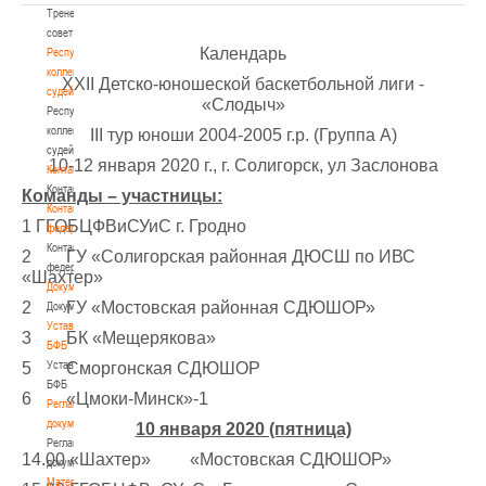
Тренерский
совет
Календарь
Республиканская
коллегия
XXII Детско-юношеской баскетбольной лиги -
судей
«Слодыч»
Республиканская
коллегия
III тур юноши 2004-2005 г.р. (Группа А)
судей
10-12 января 2020 г., г. Солигорск, ул Заслонова
Контакты
Контакты
Команды – участницы:
Контакты
1 ГГОБЦФВиСУиС г. Гродно
федерации
Контакты
2 ГУ «Солигорская районная ДЮСШ по ИВС
федерации
«Шахтер»
Документы
2 ГУ «Мостовская районная СДЮШОР»
Документы
Устав
3 БК «Мещерякова»
БФБ
Устав
5 Сморгонская СДЮШОР
БФБ
6 «Цмоки-Минск»-1
Регламентирующие
документы
10 января 2020 (пятница)
Регламентирующие
14.00 «Шахтер» «Мостовская СДЮШОР»
документы
Материалы