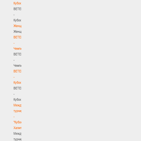
Кубок
BETERA
-
Кубок
Женщины
Женщины
BETERA
-
Чемпионат
BETERA
-
Чемпионат
BETERA
-
Кубок
BETERA
-
Кубок
Международный
турнир
-
"Кубок
Халипского"
Международный
турнир