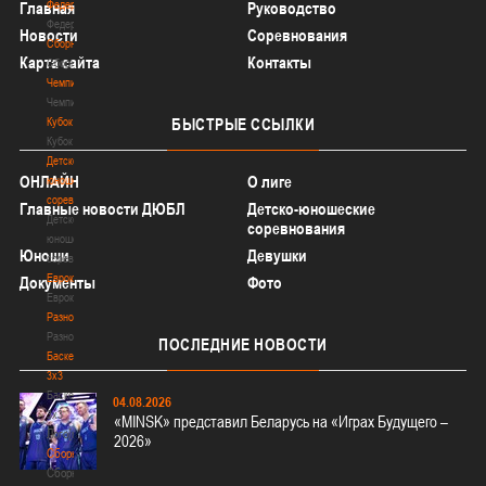
Федерация
Главная
Руководство
Федерация
Новости
Соревнования
Сборные
Карта сайта
Контакты
Сборные
Чемпионат
Чемпионат
Кубок
БЫСТРЫЕ
ССЫЛКИ
Кубок
Детско-
ОНЛАЙН
О лиге
юношеские
соревнования
Главные новости ДЮБЛ
Детско-юношеские
Детско-
соревнования
юношеские
Юноши
Девушки
соревнования
Еврокубки
Документы
Фото
Еврокубки
Разное
Разное
ПОСЛЕДНИЕ
НОВОСТИ
Баскетбол
3х3
Баскетбол
04.08.2026
3х3
«MINSK» представил Беларусь на «Играх Будущего –
Лого[modid=121]
2026»
Сборные
Сборные