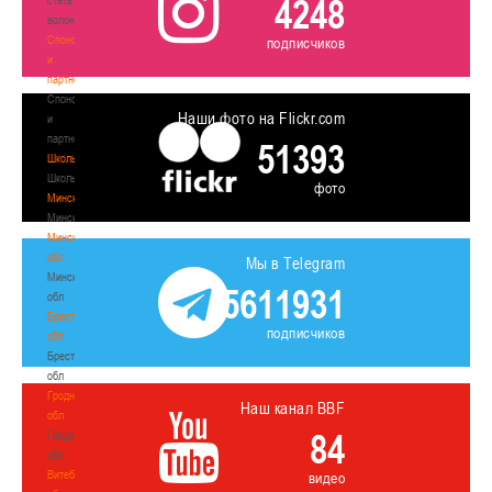
4248
волонтером
Спонсоры
подписчиков
и
партнеры
Спонсоры
Наши фото на Flickr.com
и
партнеры
51393
Школы
Школы
фото
Минск
Минск
Минская
обл
Мы в Telegram
Минская
5611931
обл
Брестская
подписчиков
обл
Брестская
обл
Гродненская
Наш канал BBF
обл
84
Гродненская
обл
Витебская
видео