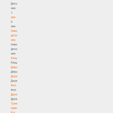
Детская
лига
О
лиге
О
лиге
Новости
детской
лиги
Новости
детской
лиги
Юноши
Юноши
Девушки
Девушки
Документы
Документы
Фото
Фото
Другие
Другие
Турнир
памяти
В.Н.