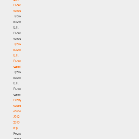
Рыженкова
(юноши)
Турнир
памяти
В.Н.
Рыженкова
(юноши)
Турнир
памяти
В.Н.
Рыженкова
(девушки)
Турнир
памяти
В.Н.
Рыженкова
(девушки)
Республиканские
соревнования
(юноши)
2012-
2013
гг.р.
Республиканские
соревнования