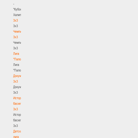
-
"Кубок
Халипского"
3x3
3x3
Чемпионат
3х3
Чемпионат
3х3
Лига
"Палова"
Лига
"Палова"
Документы
3х3
Документы
3х3
История
баскетбола
3х3
История
баскетбола
3х3
Детская
лига