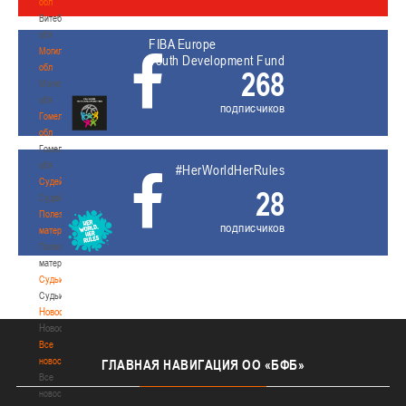
обл
Витебская
обл
FIBA Europe
Могилевская
Youth Development Fund
обл
268
Могилевская
обл
подписчиков
Гомельская
обл
Гомельская
обл
#HerWorldHerRules
Судейство
28
Судейство
Полезные
подписчиков
материалы
Полезные
материалы
Судьи
Судьи
Новости
Новости
Все
новости
ГЛАВНАЯ
НАВИГАЦИЯ ОО «БФБ»
Все
новости