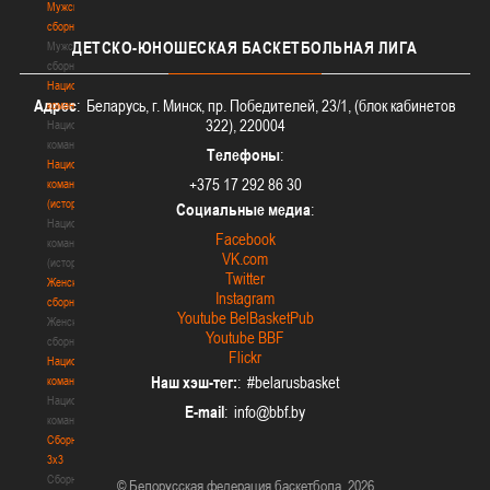
Мужские
сборные
ДЕТСКО-ЮНОШЕСКАЯ
БАСКЕТБОЛЬНАЯ ЛИГА
Мужские
сборные
Национальная
Адрес
: Беларусь, г. Минск, пр. Победителей, 23/1, (блок кабинетов
команда
322), 220004
Национальная
команда
Телефоны
:
Национальная
+375 17 292 86 30
команда
(история)
Социальные медиа
:
Национальная
Facebook
команда
VK.com
(история)
Twitter
Женские
Instagram
сборные
Youtube BelBasketPub
Женские
Youtube BBF
сборные
Flickr
Национальная
Наш хэш-тег:
: #belarusbasket
команда
Национальная
E-mail
:
команда
Сборные
3х3
Сборные
© Белорусская федерация баскетбола, 2026