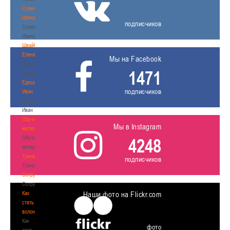
Сумникова
Ирина
подписчиков
Сумникова
Ирина
Швайбович
Елена
Мы на Facebook
Швайбович
1471
Елена
Едешко
подписчиков
Иван
Едешко
Иван
Обучающие
Мы в Instagram
материалы
Обучающие
4248
материалы
Тренерам
подписчиков
Тренерам
Сотрудничество
Сотрудничество
Как
Наши фото на Flickr.com
стать
волонтером
Как
фото
стать