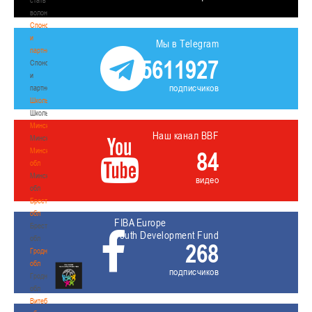
волонтером
Спонсоры
и
Мы в Telegram
партнеры
5611927
Спонсоры
и
подписчиков
партнеры
Школы
Школы
Минск
Наш канал BBF
Минск
Минская
84
обл
Минская
видео
обл
Брестская
обл
FIBA Europe
Брестская
Youth Development Fund
обл
268
Гродненская
обл
подписчиков
Гродненская
обл
Витебская