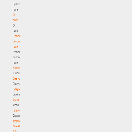
Детская
лига
О
лиге
О
лиге
Новости
детской
лиги
Новости
детской
лиги
Юноши
Юноши
Девушки
Девушки
Документы
Документы
Фото
Фото
Другие
Другие
Турнир
памяти
В.Н.