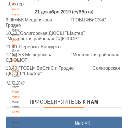
"Шахтер"
по
баскетбольной
21 декабря 2019 (суббота)
статистике
9.00 БК Мещерякова ГГОБЦФВиСУиС г.
Материалы
Гродно
по
баскетбольной
10.20 "Солигорская ДЮСШ "Шахтер"
статистике
"Мостовская районная СДЮШОР"
Документы
РКС
11.40 Перерыв. Конкурсы.
Документы
12.20 БК Мещерякова "Мостовская районная
РКС
СДЮШОР"
Положение
о
13.40 ГГОБЦФВиСУиС г. Гродно "Солигорская
переходах
ДЮСШ "Шахтер"
Положение
о
12.12.2019
переходах
Наши
чемпионы
ПРИСОЕДИНЯЙТЕСЬ
К
НАМ
Наши
чемпионы
Белошапко
Татьяна
Белошапко
Мы в VK
Татьяна