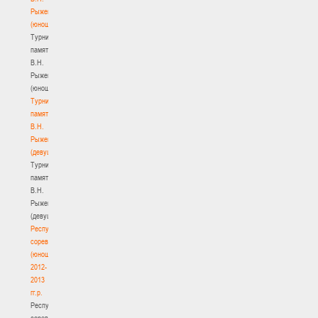
Рыженкова
(юноши)
Турнир
памяти
В.Н.
Рыженкова
(юноши)
Турнир
памяти
В.Н.
Рыженкова
(девушки)
Турнир
памяти
В.Н.
Рыженкова
(девушки)
Республиканские
соревнования
(юноши)
2012-
2013
гг.р.
Республиканские
соревнования