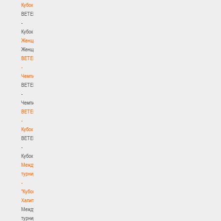
Кубок
BETERA
-
Кубок
Женщины
Женщины
BETERA
-
Чемпионат
BETERA
-
Чемпионат
BETERA
-
Кубок
BETERA
-
Кубок
Международный
турнир
-
"Кубок
Халипского"
Международный
турнир