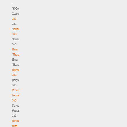
-
"Кубок
Халипского"
3x3
3x3
Чемпионат
3х3
Чемпионат
3х3
Лига
"Палова"
Лига
"Палова"
Документы
3х3
Документы
3х3
История
баскетбола
3х3
История
баскетбола
3х3
Детская
лига