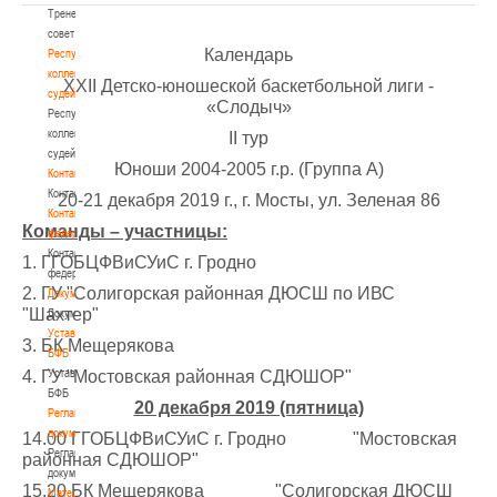
Тренерский
совет
Календарь
Республиканская
коллегия
XXII Детско-юношеской баскетбольной лиги -
судей
«Слодыч»
Республиканская
коллегия
II тур
судей
Юноши 2004-2005 г.р. (Группа А)
Контакты
Контакты
20-21 декабря 2019 г., г. Мосты, ул. Зеленая 86
Контакты
Команды – участницы:
федерации
Контакты
1. ГГОБЦФВиСУиС г. Гродно
федерации
2. ГУ "Солигорская районная ДЮСШ по ИВС
Документы
"Шахтер"
Документы
Устав
3. БК Мещерякова
БФБ
Устав
4. ГУ "Мостовская районная СДЮШОР"
БФБ
20 декабря 2019 (пятница)
Регламентирующие
документы
14.00 ГГОБЦФВиСУиС г. Гродно "Мостовская
Регламентирующие
районная СДЮШОР"
документы
15.20 БК Мещерякова "Солигорская ДЮСШ
Материалы