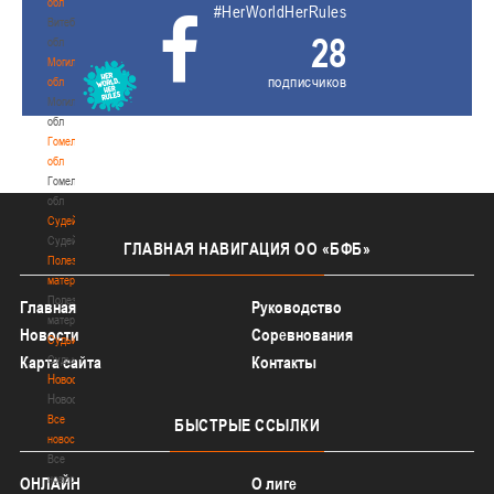
обл
#HerWorldHerRules
Витебская
28
обл
Могилевская
подписчиков
обл
Могилевская
обл
Гомельская
обл
Гомельская
обл
Судейство
Судейство
ГЛАВНАЯ
НАВИГАЦИЯ ОО «БФБ»
Полезные
материалы
Полезные
Главная
Руководство
материалы
Новости
Соревнования
Судьи
Карта сайта
Судьи
Контакты
Новости
Новости
Все
БЫСТРЫЕ
ССЫЛКИ
новости
Все
новости
ОНЛАЙН
О лиге