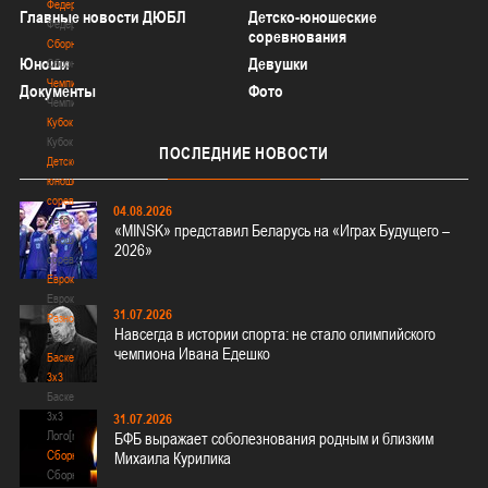
Федерация
Главные новости ДЮБЛ
Детско-юношеские
Федерация
соревнования
Сборные
Юноши
Девушки
Сборные
Чемпионат
Документы
Фото
Чемпионат
Кубок
Кубок
ПОСЛЕДНИЕ
НОВОСТИ
Детско-
юношеские
соревнования
04.08.2026
Детско-
«MINSK» представил Беларусь на «Играх Будущего –
юношеские
2026»
соревнования
Еврокубки
Еврокубки
31.07.2026
Разное
Навсегда в истории спорта: не стало олимпийского
Разное
чемпиона Ивана Едешко
Баскетбол
3х3
Баскетбол
3х3
31.07.2026
Лого[modid=121]
БФБ выражает соболезнования родным и близким
Сборные
Михаила Курилика
Сборные