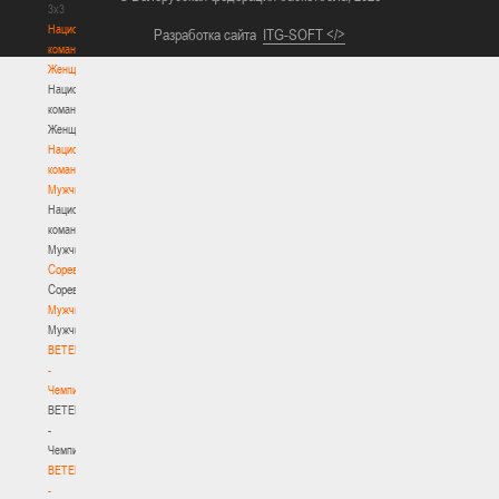
3х3
Национальная
Разработка сайта
ITG-SOFT </>
команда.
Женщины
Национальная
команда.
Женщины
Национальная
команда.
Мужчины
Национальная
команда.
Мужчины
Соревнования
Соревнования
Мужчины
Мужчины
BETERA
-
Чемпионат
BETERA
-
Чемпионат
BETERA
-