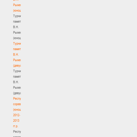
Рыженкова
(юноши)
Турнир
памяти
В.Н.
Рыженкова
(юноши)
Турнир
памяти
В.Н.
Рыженкова
(девушки)
Турнир
памяти
В.Н.
Рыженкова
(девушки)
Республиканские
соревнования
(юноши)
2012-
2013
гг.р.
Республиканские
соревнования