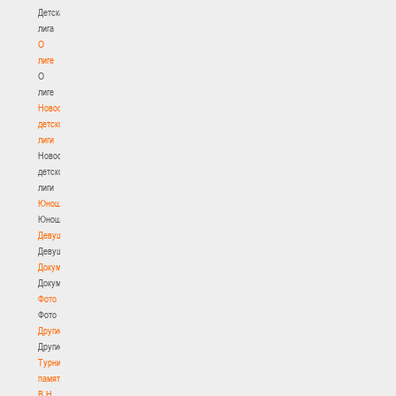
Детская
лига
О
лиге
О
лиге
Новости
детской
лиги
Новости
детской
лиги
Юноши
Юноши
Девушки
Девушки
Документы
Документы
Фото
Фото
Другие
Другие
Турнир
памяти
В.Н.