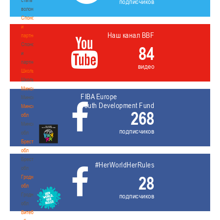
подписчиков
волонтером
Спонсоры
и
Наш канал BBF
партнеры
Спонсоры
84
и
партнеры
видео
Школы
Школы
Минск
FIBA Europe
Минск
Youth Development Fund
Минская
268
обл
Минская
подписчиков
обл
Брестская
обл
Брестская
#HerWorldHerRules
обл
28
Гродненская
обл
Гродненская
подписчиков
обл
Витебская