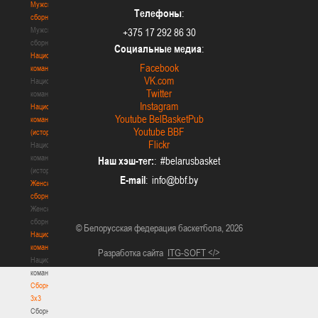
Мужские
Телефоны
:
сборные
Мужские
+375 17 292 86 30
сборные
Социальные медиа
:
Национальная
Facebook
команда
VK.com
Национальная
Twitter
команда
Instagram
Национальная
Youtube BelBasketPub
команда
Youtube BBF
(история)
Flickr
Национальная
команда
Наш хэш-тег:
: #belarusbasket
(история)
E-mail
:
Женские
сборные
Женские
сборные
© Белорусская федерация баскетбола, 2026
Национальная
команда
Разработка сайта
ITG-SOFT </>
Национальная
команда
Сборные
3х3
Сборные