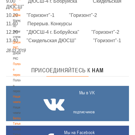
9.00 "ДЮСШ-4 г. Бобруйска" "Скидельская
по
ДЮСШ"
баскетбольной
10.20 "Горизонт"-1 "Горизонт"-2
статистике
Материалы
11.40 Перерыв. Конкурсы
по
12.20 "ДЮСШ-4 г. Бобруйска" "Горизонт"-2
баскетбольной
статистике
13.40 "Скидельская ДЮСШ" "Горизонт"-1
Документы
РКС
28.03.2019
Документы
РКС
Положение
ПРИСОЕДИНЯЙТЕСЬ
К
НАМ
о
переходах
Положение
о
переходах
Мы в VK
Наши
чемпионы
Наши
подписчиков
чемпионы
Белошапко
Татьяна
Белошапко
Мы на Facebook
Татьяна