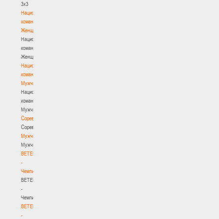
3х3
Национальная
команда.
Женщины
Национальная
команда.
Женщины
Национальная
команда.
Мужчины
Национальная
команда.
Мужчины
Соревнования
Соревнования
Мужчины
Мужчины
BETERA
-
Чемпионат
BETERA
-
Чемпионат
BETERA
-