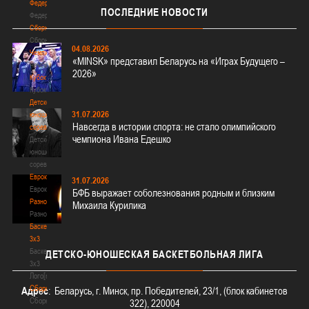
Федерация
ПОСЛЕДНИЕ
НОВОСТИ
Федерация
Сборные
Сборные
04.08.2026
Чемпионат
«MINSK» представил Беларусь на «Играх Будущего –
Чемпионат
2026»
Кубок
Кубок
Детско-
31.07.2026
юношеские
Навсегда в истории спорта: не стало олимпийского
соревнования
чемпиона Ивана Едешко
Детско-
юношеские
соревнования
Еврокубки
31.07.2026
Еврокубки
БФБ выражает соболезнования родным и близким
Разное
Михаила Курилика
Разное
Баскетбол
3х3
Баскетбол
ДЕТСКО-ЮНОШЕСКАЯ
БАСКЕТБОЛЬНАЯ ЛИГА
3х3
Лого[modid=121]
Сборные
Адрес
: Беларусь, г. Минск, пр. Победителей, 23/1, (блок кабинетов
Сборные
322), 220004