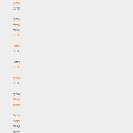
Кубок
BETERA
-
Кубок
Женщины
Женщины
BETERA
-
Чемпионат
BETERA
-
Чемпионат
BETERA
-
Кубок
BETERA
-
Кубок
Международный
турнир
-
"Кубок
Халипского"
Международный
турнир