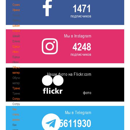
1471
Сумникова
Ирина
Сумникова
подписчиков
Ирина
Швайбович
Елена
Мы в Instagram
Швайбович
Елена
4248
Едешко
Иван
подписчиков
Едешко
Иван
Обучающие
материалы
Наши фото на Flickr.com
Обучающие
материалы
Тренерам
фото
Тренерам
Сотрудничество
Сотрудничество
Как
Мы в Telegram
стать
5611930
волонтером
Как
стать