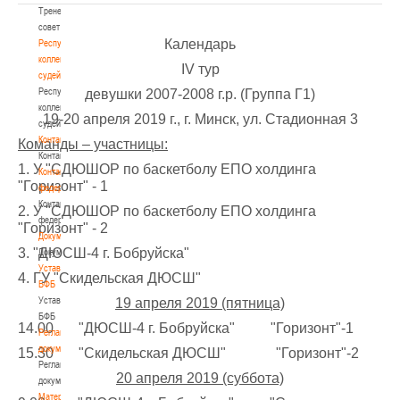
Тренерский
совет
Календарь
Республиканская
коллегия
IV тур
судей
Республиканская
девушки 2007-2008 г.р. (Группа Г1)
коллегия
19-20 апреля 2019 г., г. Минск, ул. Стадионная 3
судей
Контакты
Команды – участницы:
Контакты
1. У "СДЮШОР по баскетболу ЕПО холдинга
Контакты
"Горизонт" - 1
федерации
Контакты
2. У "СДЮШОР по баскетболу ЕПО холдинга
федерации
"Горизонт" - 2
Документы
3. "ДЮСШ-4 г. Бобруйска"
Документы
Устав
4. ГУ "Скидельская ДЮСШ"
БФБ
Устав
19 апреля 2019 (пятница)
БФБ
14.00 "ДЮСШ-4 г. Бобруйска" "Горизонт"-1
Регламентирующие
документы
15.30 "Скидельская ДЮСШ" "Горизонт"-2
Регламентирующие
20 апреля 2019 (суббота)
документы
Материалы