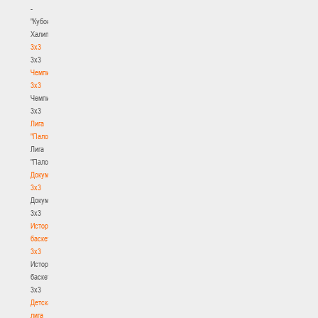
-
"Кубок
Халипского"
3x3
3x3
Чемпионат
3х3
Чемпионат
3х3
Лига
"Палова"
Лига
"Палова"
Документы
3х3
Документы
3х3
История
баскетбола
3х3
История
баскетбола
3х3
Детская
лига