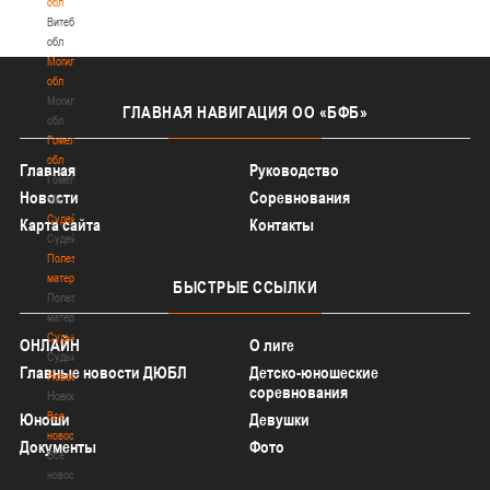
обл
Витебская
обл
Могилевская
обл
Могилевская
ГЛАВНАЯ
НАВИГАЦИЯ ОО «БФБ»
обл
Гомельская
обл
Главная
Руководство
Гомельская
Новости
Соревнования
обл
Судейство
Карта сайта
Контакты
Судейство
Полезные
материалы
БЫСТРЫЕ
ССЫЛКИ
Полезные
материалы
Судьи
ОНЛАЙН
О лиге
Судьи
Главные новости ДЮБЛ
Детско-юношеские
Новости
соревнования
Новости
Все
Юноши
Девушки
новости
Документы
Фото
Все
новости