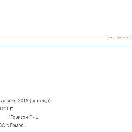
Как стать волонтером
Минск
Календарь
Спонсоры и партнеры
Минская обл
Брестская обл
V тур
Гродненская об
девушки 2005-2006 г.р.
Витебская обл
Могилевская об
019 г., г. Гомель, ул. Ирининская 16
Гомельская обл
 апреля 2019 (пятница)
ДЮСШ"
Горизонт" - 1
 г. Гомель