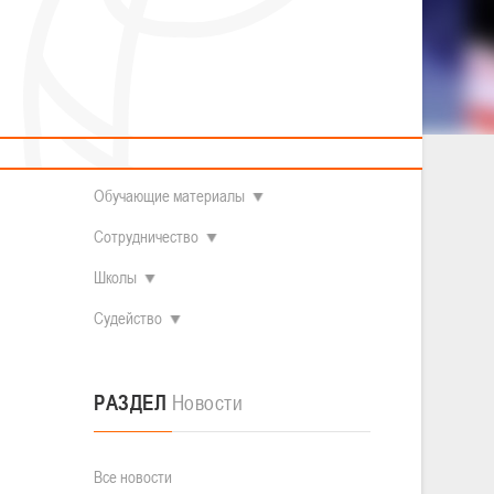
2014 гг.р.
Полезные материалы
Товарищеские игры (девушки)
О федерации
Судьи
ОДМ 2008-2009 гг.р. (девушки)
ОДМ 2008-2009 гг.р. (юноши)
Контакты
л
Первенство 2010-2011 гг.р. (юноши)
Первенство 2011-2012 гг.р. (юноши)
Документы
л
Первенство 2012-2013 гг.р. (юноши)
Наши чемпионы
Обучающие материалы
Сотрудничество
Школы
Судейство
РАЗДЕЛ
Новости
Все новости