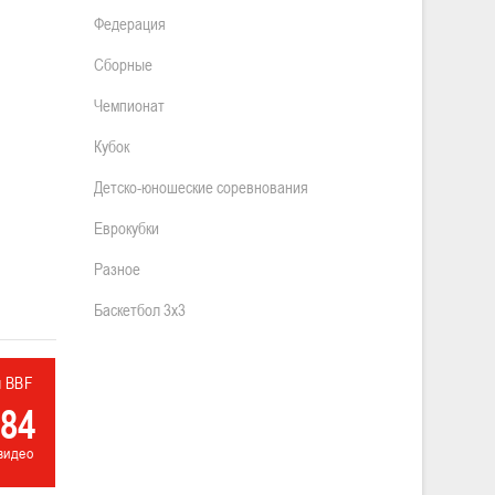
Федерация
Сборные
Чемпионат
Кубок
Детско-юношеские соревнования
Еврокубки
Разное
Баскетбол 3х3
л BBF
84
видео