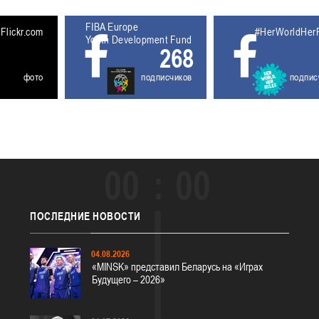
FIBA Europe
5611930
Flickr.com
#HerWorldHer
Youth Development Fund
268
фото
подписчиков
подпис
00
00
ПОСЛЕДНИЕ
НОВОСТИ
04.08.2026
«MINSK» представил Беларусь на «Играх
Будущего – 2026»