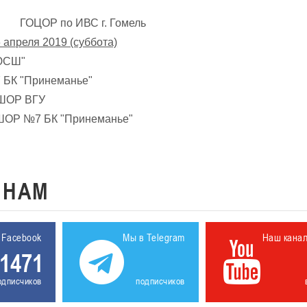
ОЦОР по ИВС г. Гомель
 апреля 2019 (суббота)
ЮСШ"
К "Принеманье"
ШОР ВГУ
 №7 БК "Принеманье"
К
НАМ
 Facebook
Мы в Telegram
Наш кана
1471
одписчиков
подписчиков