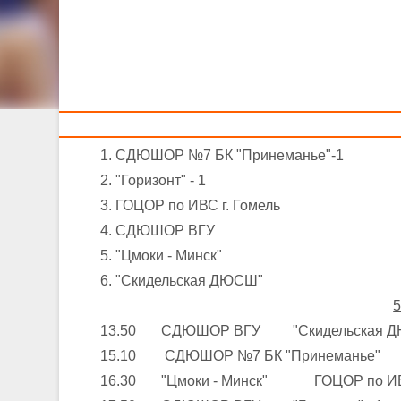
Тренерам
5-6 апреля 2
Команды – участницы:
1. СДЮШОР №7 БК "Принеманье"-1
2. "Горизонт" - 1
3. ГОЦОР по ИВС г. Гомель
4. СДЮШОР ВГУ
5. "Цмоки - Минск"
6. "Скидельская ДЮСШ"
5
13.50 СДЮШОР ВГУ "Скидельская 
15.10 СДЮШОР №7 БК "Принеманье" "
16.30 "Цмоки - Минск" ГОЦОР по ИВС