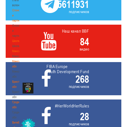
5611931
волонтером
Спонсоры
подписчиков
и
партнеры
Спонсоры
Наш канал BBF
и
партнеры
84
Школы
Школы
видео
Минск
Минск
Минская
FIBA Europe
обл
Youth Development Fund
Минская
268
обл
Брестская
подписчиков
обл
Брестская
обл
Гродненская
#HerWorldHerRules
обл
Гродненская
28
обл
Витебская
подписчиков