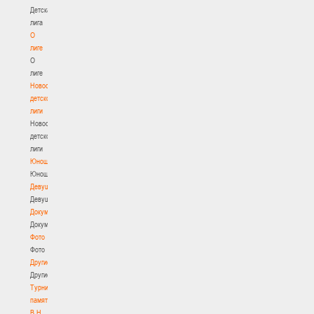
Детская
лига
О
лиге
О
лиге
Новости
детской
лиги
Новости
детской
лиги
Юноши
Юноши
Девушки
Девушки
Документы
Документы
Фото
Фото
Другие
Другие
Турнир
памяти
В.Н.