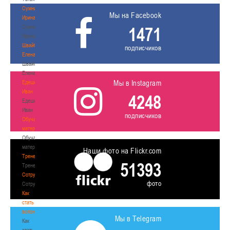
Сумникова
Мы на Facebook
Ирина
Сумникова
1471
Ирина
Швайбович
подписчиков
Елена
Швайбович
Елена
Мы в Instagram
Едешко
Иван
4248
Едешко
Иван
подписчиков
Обучающие
материалы
Обучающие
материалы
Наши фото на Flickr.com
Тренерам
51393
Тренерам
Сотрудничество
фото
Сотрудничество
Как
стать
волонтером
Мы в Telegram
Как
стать