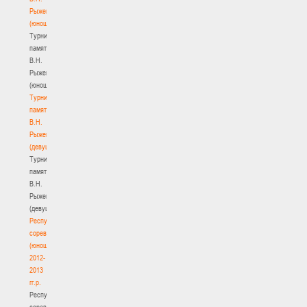
Рыженкова
(юноши)
Турнир
памяти
В.Н.
Рыженкова
(юноши)
Турнир
памяти
В.Н.
Рыженкова
(девушки)
Турнир
памяти
В.Н.
Рыженкова
(девушки)
Республиканские
соревнования
(юноши)
2012-
2013
гг.р.
Республиканские
соревнования