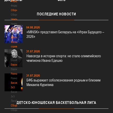
Федерация
Федерация
Сборные
ПОСЛЕДНИЕ
НОВОСТИ
Сборные
Чемпионат
Чемпионат
04.08.2026
Кубок
«MINSK» представил Беларусь на «Играх Будущего –
Кубок
2026»
Детско-
юношеские
соревнования
Детско-
31.07.2026
Навсегда в истории спорта: не стало олимпийского
юношеские
чемпиона Ивана Едешко
соревнования
Еврокубки
Еврокубки
Разное
31.07.2026
Разное
БФБ выражает соболезнования родным и близким
Баскетбол
Михаила Курилика
3х3
Баскетбол
3х3
Лого[modid=121]
ДЕТСКО-ЮНОШЕСКАЯ
БАСКЕТБОЛЬНАЯ ЛИГА
Сборные
Сборные