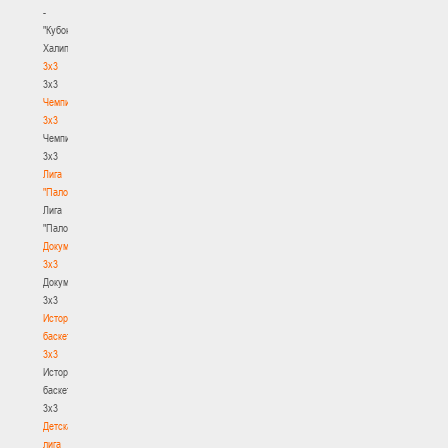
-
"Кубок
Халипского"
3x3
3x3
Чемпионат
3х3
Чемпионат
3х3
Лига
"Палова"
Лига
"Палова"
Документы
3х3
Документы
3х3
История
баскетбола
3х3
История
баскетбола
3х3
Детская
лига