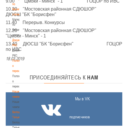
9.00 "Цмоки - Минск" - 1 ГОЦОР по ИВС
по
10.20 "Мостовская районная СДЮШОР"
баскетбольной
ДЮСШ "БК "Борисфен"
статистике
Материалы
11.40 Перерыв. Конкурсы
по
12.20 "Мостовская районная СДЮШОР"
баскетбольной
статистике
"Цмоки - Минск" - 1
Документы
13.40 ДЮСШ "БК "Борисфен" ГОЦОР
РКС
по ИВС
Документы
РКС
18.03.2019
Положение
о
переходах
Положение
ПРИСОЕДИНЯЙТЕСЬ
К
НАМ
о
переходах
Наши
чемпионы
Мы в VK
Наши
чемпионы
Белошапко
подписчиков
Татьяна
Белошапко
Татьяна