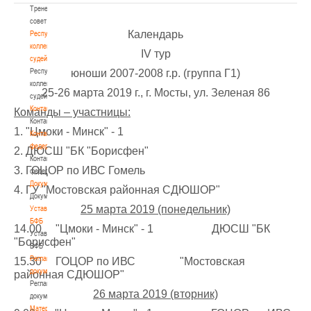
Тренерский
совет
Календарь
Республиканская
коллегия
IV тур
судей
Республиканская
юноши 2007-2008 г.р. (группа Г1)
коллегия
25-26 марта 2019 г., г. Мосты, ул. Зеленая 86
судей
Контакты
Команды – участницы:
Контакты
1. "Цмоки - Минск" - 1
Контакты
федерации
2. ДЮСШ "БК "Борисфен"
Контакты
3. ГОЦОР по ИВС Гомель
федерации
Документы
4. ГУ "Мостовская районная СДЮШОР"
Документы
25 марта 2019 (понедельник)
Устав
БФБ
14.00 "Цмоки - Минск" - 1 ДЮСШ "БК
Устав
"Борисфен"
БФБ
Регламентирующие
15.30 ГОЦОР по ИВС "Мостовская
документы
районная СДЮШОР"
Регламентирующие
26 марта 2019 (вторник)
документы
Материалы