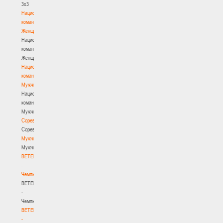
3х3
Национальная
команда.
Женщины
Национальная
команда.
Женщины
Национальная
команда.
Мужчины
Национальная
команда.
Мужчины
Соревнования
Соревнования
Мужчины
Мужчины
BETERA
-
Чемпионат
BETERA
-
Чемпионат
BETERA
-