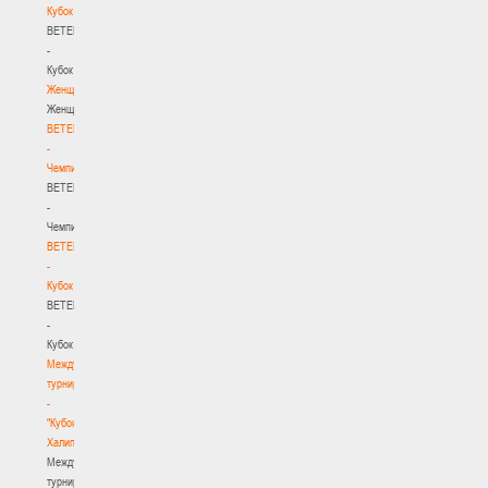
Кубок
BETERA
-
Кубок
Женщины
Женщины
BETERA
-
Чемпионат
BETERA
-
Чемпионат
BETERA
-
Кубок
BETERA
-
Кубок
Международный
турнир
-
"Кубок
Халипского"
Международный
турнир