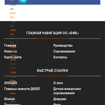
обл
Витебская
обл
Могилевская
обл
Могилевская
обл
Гомельская
ГЛАВНАЯ
НАВИГАЦИЯ ОО «БФБ»
обл
Гомельская
обл
Главная
Руководство
Судейство
Новости
Соревнования
Судейство
Полезные
Карта сайта
Контакты
материалы
Полезные
материалы
БЫСТРЫЕ
ССЫЛКИ
Судьи
Судьи
Новости
ОНЛАЙН
О лиге
Новости
Главные новости ДЮБЛ
Детско-юношеские
Все
соревнования
новости
Все
Юноши
Девушки
новости
Документы
Фото