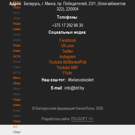
Мужские
Адрес
: Беларусь, г. Минск, пр. Победителей, 23/1, (блок кабинетов
сборные
322), 220004
Мужские
Телефоны
:
сборные
Национальная
+375 17 292 86 30
команда
Социальные медиа
:
Национальная
Facebook
команда
VK.com
Национальная
Twitter
команда
Instagram
(история)
Youtube BelBasketPub
Национальная
Youtube BBF
команда
Flickr
(история)
Женские
Наш хэш-тег:
: #belarusbasket
сборные
E-mail
:
Женские
сборные
Национальная
команда
© Белорусская федерация баскетбола, 2026
Национальная
команда
Разработка сайта
ITG-SOFT </>
Сборные
3х3
Сборные