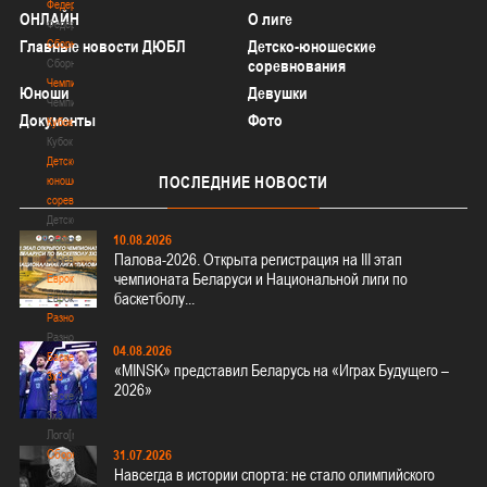
Федерация
ОНЛАЙН
О лиге
Федерация
Главные новости ДЮБЛ
Сборные
Детско-юношеские
Сборные
соревнования
Чемпионат
Юноши
Девушки
Чемпионат
Документы
Фото
Кубок
Кубок
Детско-
ПОСЛЕДНИЕ
НОВОСТИ
юношеские
соревнования
Детско-
10.08.2026
юношеские
Палова-2026. Открыта регистрация на III этап
соревнования
чемпионата Беларуси и Национальной лиги по
Еврокубки
баскетболу...
Еврокубки
Разное
Разное
04.08.2026
Баскетбол
«MINSK» представил Беларусь на «Играх Будущего –
3х3
2026»
Баскетбол
3х3
Лого[modid=121]
Сборные
31.07.2026
Навсегда в истории спорта: не стало олимпийского
Сборные