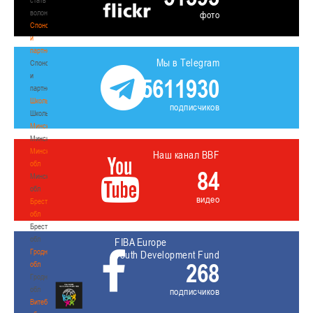
волонтером
фото
Спонсоры
и
партнеры
Мы в Telegram
Спонсоры
и
5611930
партнеры
Школы
подписчиков
Школы
Минск
Минск
Минская
Наш канал BBF
обл
84
Минская
обл
видео
Брестская
обл
Брестская
обл
FIBA Europe
Гродненская
Youth Development Fund
268
обл
Гродненская
обл
подписчиков
Витебская