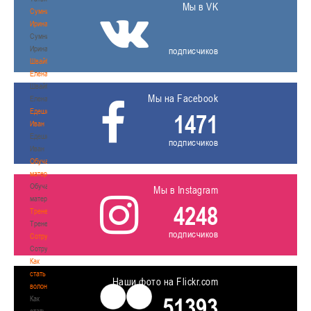
Мы в VK
Сумникова
Ирина
Сумникова
Ирина
подписчиков
Швайбович
Елена
Швайбович
Мы на Facebook
Елена
Едешко
1471
Иван
Едешко
подписчиков
Иван
Обучающие
материалы
Обучающие
Мы в Instagram
материалы
4248
Тренерам
Тренерам
подписчиков
Сотрудничество
Сотрудничество
Как
стать
Наши фото на Flickr.com
волонтером
51393
Как
стать