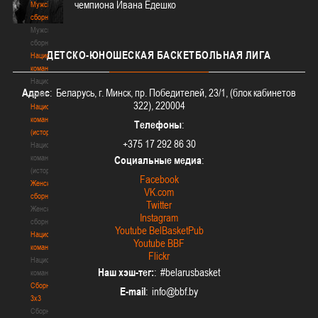
чемпиона Ивана Едешко
Мужские
сборные
Мужские
сборные
ДЕТСКО-ЮНОШЕСКАЯ
БАСКЕТБОЛЬНАЯ ЛИГА
Национальная
команда
Национальная
Адрес
: Беларусь, г. Минск, пр. Победителей, 23/1, (блок кабинетов
команда
322), 220004
Национальная
команда
Телефоны
:
(история)
+375 17 292 86 30
Национальная
команда
Социальные медиа
:
(история)
Facebook
Женские
VK.com
сборные
Twitter
Женские
Instagram
сборные
Youtube BelBasketPub
Национальная
Youtube BBF
команда
Flickr
Национальная
Наш хэш-тег:
: #belarusbasket
команда
Сборные
E-mail
:
3х3
Сборные