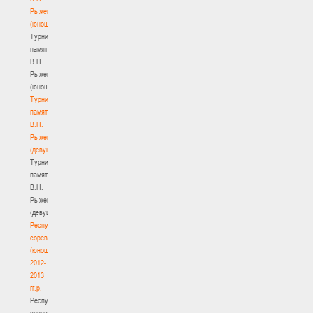
Рыженкова
(юноши)
Турнир
памяти
В.Н.
Рыженкова
(юноши)
Турнир
памяти
В.Н.
Рыженкова
(девушки)
Турнир
памяти
В.Н.
Рыженкова
(девушки)
Республиканские
соревнования
(юноши)
2012-
2013
гг.р.
Республиканские
соревнования