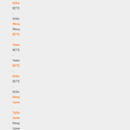
Кубок
BETERA
-
Кубок
Женщины
Женщины
BETERA
-
Чемпионат
BETERA
-
Чемпионат
BETERA
-
Кубок
BETERA
-
Кубок
Международный
турнир
-
"Кубок
Халипского"
Международный
турнир