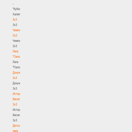
-
"Кубок
Халипского"
3x3
3x3
Чемпионат
3х3
Чемпионат
3х3
Лига
"Палова"
Лига
"Палова"
Документы
3х3
Документы
3х3
История
баскетбола
3х3
История
баскетбола
3х3
Детская
лига