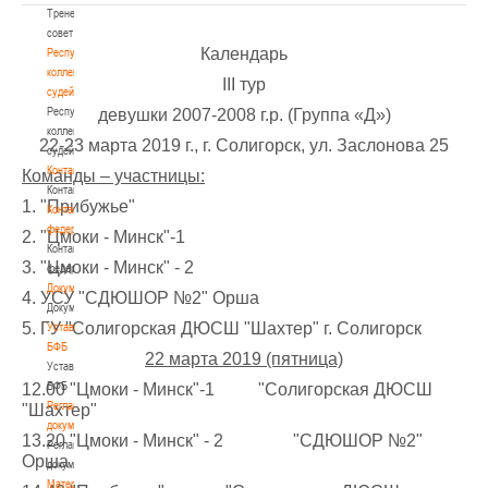
Тренерский
совет
Календарь
Республиканская
коллегия
III тур
судей
Республиканская
девушки 2007-2008 г.р. (Группа «Д»)
коллегия
22-23 марта 2019 г., г. Солигорск, ул. Заслонова 25
судей
Контакты
Команды – участницы:
Контакты
1. "Прибужье"
Контакты
федерации
2. "Цмоки - Минск"-1
Контакты
3. "Цмоки - Минск" - 2
федерации
Документы
4. УСУ "СДЮШОР №2" Орша
Документы
5. ГУ "Солигорская ДЮСШ "Шахтер" г. Солигорск
Устав
БФБ
22 марта 2019 (пятница)
Устав
БФБ
12.00 "Цмоки - Минск"-1 "Солигорская ДЮСШ
Регламентирующие
"Шахтер"
документы
13.20 "Цмоки - Минск" - 2 "СДЮШОР №2"
Регламентирующие
Орша
документы
Материалы