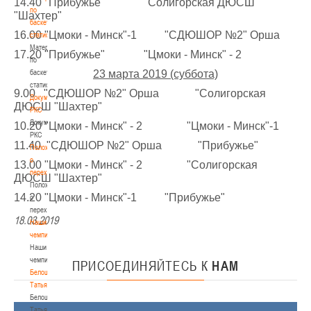
14.40 "Прибужье" "Солигорская ДЮСШ
по
"Шахтер"
баскетбольной
16.00 "Цмоки - Минск"-1 "СДЮШОР №2" Орша
статистике
Материалы
17.20 "Прибужье" "Цмоки - Минск" - 2
по
баскетбольной
23 марта 2019 (суббота)
статистике
9.00 "СДЮШОР №2" Орша "Солигорская
Документы
ДЮСШ "Шахтер"
РКС
Документы
10.20 "Цмоки - Минск" - 2 "Цмоки - Минск"-1
РКС
11.40 "СДЮШОР №2" Орша "Прибужье"
Положение
о
13.00 "Цмоки - Минск" - 2 "Солигорская
переходах
ДЮСШ "Шахтер"
Положение
14.20 "Цмоки - Минск"-1 "Прибужье"
о
переходах
18.03.2019
Наши
чемпионы
Наши
чемпионы
ПРИСОЕДИНЯЙТЕСЬ
К
НАМ
Белошапко
Татьяна
Белошапко
Татьяна