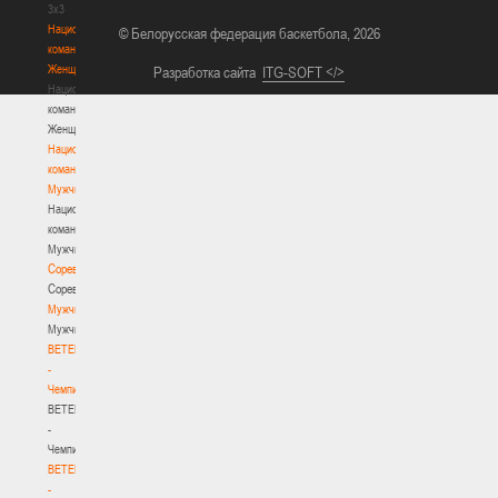
3х3
Национальная
© Белорусская федерация баскетбола, 2026
команда.
Женщины
Разработка сайта
ITG-SOFT </>
Национальная
команда.
Женщины
Национальная
команда.
Мужчины
Национальная
команда.
Мужчины
Соревнования
Соревнования
Мужчины
Мужчины
BETERA
-
Чемпионат
BETERA
-
Чемпионат
BETERA
-