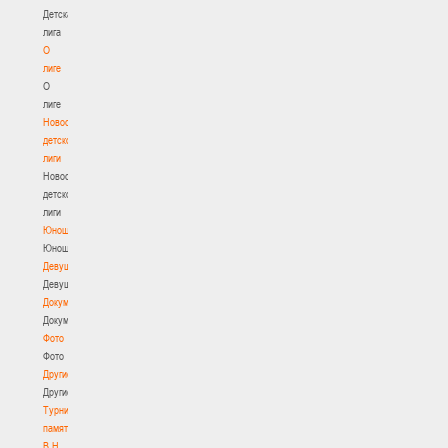
Детская
лига
О
лиге
О
лиге
Новости
детской
лиги
Новости
детской
лиги
Юноши
Юноши
Девушки
Девушки
Документы
Документы
Фото
Фото
Другие
Другие
Турнир
памяти
В.Н.