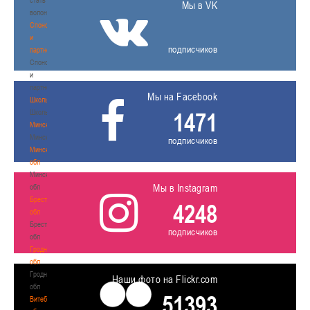
Мы в VK
волонтером
Спонсоры
и
подписчиков
партнеры
Спонсоры
и
партнеры
Мы на Facebook
Школы
Школы
1471
Минск
Минск
подписчиков
Минская
обл
Минская
Мы в Instagram
обл
Брестская
4248
обл
Брестская
подписчиков
обл
Гродненская
обл
Гродненская
Наши фото на Flickr.com
обл
51393
Витебская