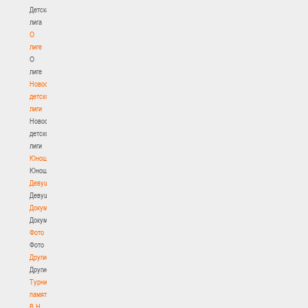
Детская
лига
О
лиге
О
лиге
Новости
детской
лиги
Новости
детской
лиги
Юноши
Юноши
Девушки
Девушки
Документы
Документы
Фото
Фото
Другие
Другие
Турнир
памяти
В.Н.