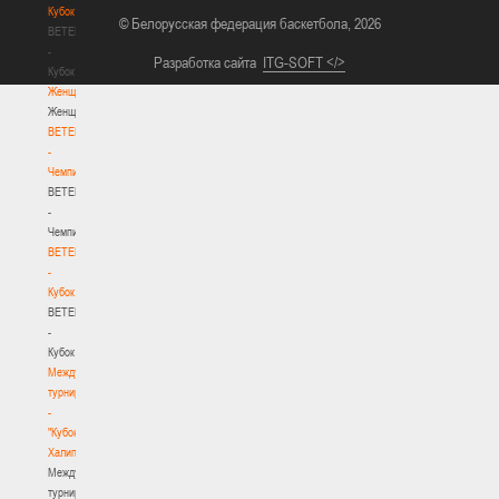
Кубок
© Белорусская федерация баскетбола, 2026
BETERA
-
Разработка сайта
ITG-SOFT </>
Кубок
Женщины
Женщины
BETERA
-
Чемпионат
BETERA
-
Чемпионат
BETERA
-
Кубок
BETERA
-
Кубок
Международный
турнир
-
"Кубок
Халипского"
Международный
турнир