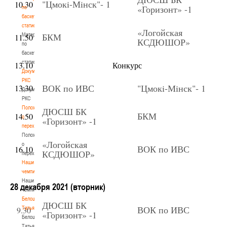
"Цмок
i
-Мiнск"- 1
10.30
«Горизонт» -1
по
баскетбольной
статистике
«Логойская
БКМ
Материалы
11.50
КСДЮШОР»
по
баскетбольной
статистике
13.10
Конкурс
Документы
РКС
ВОК по ИВС
"Цмок
i
-Мiнск"- 1
13.30
Документы
РКС
Положение
ДЮСШ БК
БКМ
14.50
о
«Горизонт» -1
переходах
Положение
«Логойская
о
ВОК по ИВС
16.10
КСДЮШОР»
переходах
Наши
чемпионы
Наши
28 декабря 2021 (вторник)
чемпионы
Белошапко
ДЮСШ БК
ВОК по ИВС
9.30
Татьяна
«Горизонт» -1
Белошапко
Татьяна