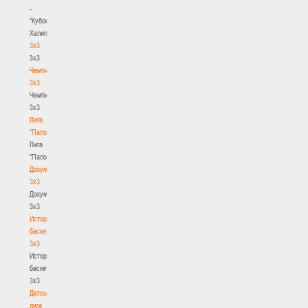
-
"Кубок
Халипского"
3x3
3x3
Чемпионат
3х3
Чемпионат
3х3
Лига
"Палова"
Лига
"Палова"
Документы
3х3
Документы
3х3
История
баскетбола
3х3
История
баскетбола
3х3
Детская
лига