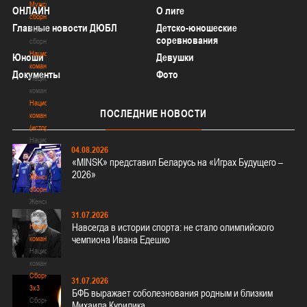
Мужские
ОНЛАЙН
О лиге
сборные
Главные новости ДЮБЛ
Детско-юношеские
Мужские
соревнования
сборные
Национальная
Юноши
Девушки
команда
Документы
Фото
Национальная
команда
Национальная
ПОСЛЕДНИЕ
НОВОСТИ
команда
(история)
Национальная
04.08.2026
команда
«MINSK» представил Беларусь на «Играх Будущего –
(история)
2026»
Женские
сборные
Женские
сборные
31.07.2026
Навсегда в истории спорта: не стало олимпийского
Национальная
чемпиона Ивана Едешко
команда
Национальная
команда
Сборные
31.07.2026
3х3
БФБ выражает соболезнования родным и близким
Сборные
Михаила Курилика