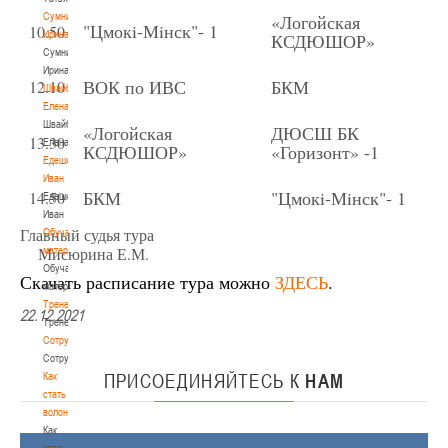
Сумникова
«Логойская
"Цмок
i
-Мiнск"- 1
10.50
Ирина
КСДЮШОР»
Сумникова
Ирина
ВОК по ИВС
БКМ
12.10
Швайбович
Елена
Швайбович
«Логойская
ДЮСШ БК
13.30
Елена
КСДЮШОР»
«Горизонт» -1
Едешко
Иван
БКМ
"Цмок
i
-Мiнск"- 1
14.50
Едешко
Иван
Главный судья тура
Обучающие
Мисюрина Е.М.
материалы
Обучающие
Скачать расписание тура можно
ЗДЕСЬ
.
материалы
Тренерам
22.12.2021
Тренерам
Сотрудничество
Сотрудничество
Как
ПРИСОЕДИНЯЙТЕСЬ
К
НАМ
стать
волонтером
Как
стать