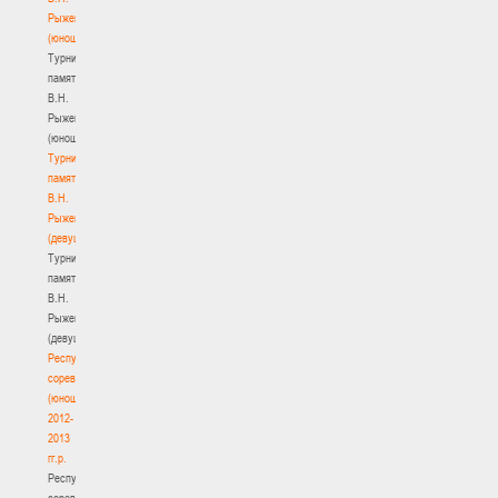
Рыженкова
(юноши)
Турнир
памяти
В.Н.
Рыженкова
(юноши)
Турнир
памяти
В.Н.
Рыженкова
(девушки)
Турнир
памяти
В.Н.
Рыженкова
(девушки)
Республиканские
соревнования
(юноши)
2012-
2013
гг.р.
Республиканские
соревнования