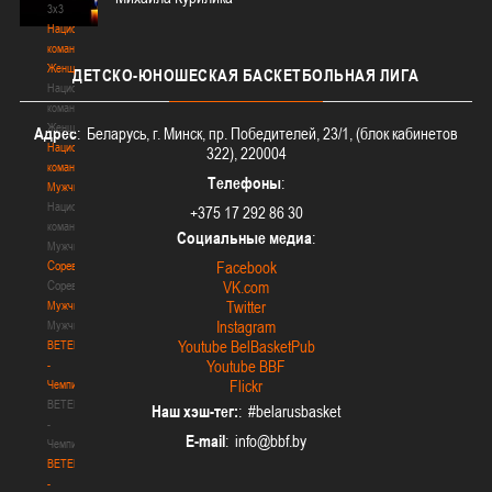
3х3
Национальная
команда.
Женщины
ДЕТСКО-ЮНОШЕСКАЯ
БАСКЕТБОЛЬНАЯ ЛИГА
Национальная
команда.
Женщины
Адрес
: Беларусь, г. Минск, пр. Победителей, 23/1, (блок кабинетов
Национальная
322), 220004
команда.
Телефоны
:
Мужчины
Национальная
+375 17 292 86 30
команда.
Социальные медиа
:
Мужчины
Соревнования
Facebook
Соревнования
VK.com
Twitter
Мужчины
Instagram
Мужчины
Youtube BelBasketPub
BETERA
Youtube BBF
-
Flickr
Чемпионат
BETERA
Наш хэш-тег:
: #belarusbasket
-
E-mail
:
Чемпионат
BETERA
-