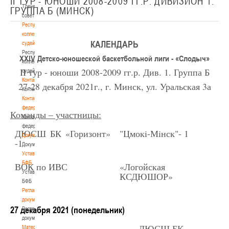
II ТУР - ЮНОШИ 2008-2009 ГГ.Р. ДИВИЗИОН 1.
Тренерский
ГРУППА Б (МИНСК)
совет
Республиканская
коллегия
КАЛЕНДАРЬ
судей
Республиканская
XXIV Детско-юношеской баскетбольной лиги - «Слодыч»
коллегия
II
тур - юноши 2008-2009 гг.р. Див. 1. Группа Б
судей
Контакты
27-28 декабря 2021г., г. Минск, ул. Уральская 3а
Контакты
Контакты
федерации
Команды – участницы:
Контакты
федерации
ДЮСШ БК «Горизонт»
"Цмок
i
-Мiнск"- 1
Документы
-1
Документы
Устав
БФБ
ВОК по ИВС
«Логойская
Устав
КСДЮШОР»
БФБ
Регламентирующие
БКМ
документы
27 декабря 2021 (понедельник)
Регламентирующие
документы
ДЮСШ БК
Материалы