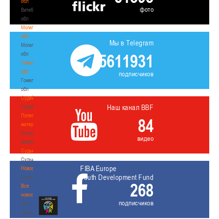
обл
фото
Витебская
обл
Могилевская
обл
Мы в Telegram
Могилевская
обл
5611931
Гомельская
обл
подписчиков
Гомельская
обл
Судейство
Наш канал BBF
Судейство
Полезные
84
материалы
Полезные
видео
материалы
Судьи
Судьи
FIBA Europe
Новости
Youth Development Fund
Новости
268
Все
новости
подписчиков
Все
новости