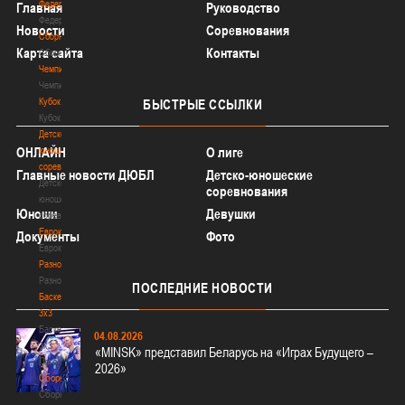
Федерация
Главная
Руководство
Федерация
Новости
Соревнования
Сборные
Карта сайта
Контакты
Сборные
Чемпионат
Чемпионат
Кубок
БЫСТРЫЕ
ССЫЛКИ
Кубок
Детско-
ОНЛАЙН
юношеские
О лиге
соревнования
Главные новости ДЮБЛ
Детско-юношеские
Детско-
соревнования
юношеские
Юноши
Девушки
соревнования
Еврокубки
Документы
Фото
Еврокубки
Разное
Разное
ПОСЛЕДНИЕ
НОВОСТИ
Баскетбол
3х3
Баскетбол
04.08.2026
3х3
«MINSK» представил Беларусь на «Играх Будущего –
Лого[modid=121]
2026»
Сборные
Сборные