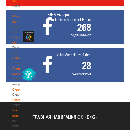
обл
Витебская
обл
FIBA Europe
Могилевская
Youth Development Fund
обл
268
Могилевская
обл
подписчиков
Гомельская
обл
Гомельская
обл
#HerWorldHerRules
Судейство
28
Судейство
Полезные
подписчиков
материалы
Полезные
материалы
Судьи
Судьи
Новости
Новости
Все
новости
ГЛАВНАЯ
НАВИГАЦИЯ ОО «БФБ»
Все
новости