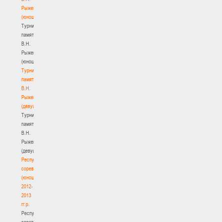
Рыженкова
(юноши)
Турнир
памяти
В.Н.
Рыженкова
(юноши)
Турнир
памяти
В.Н.
Рыженкова
(девушки)
Турнир
памяти
В.Н.
Рыженкова
(девушки)
Республиканские
соревнования
(юноши)
2012-
2013
гг.р.
Республиканские
соревнования