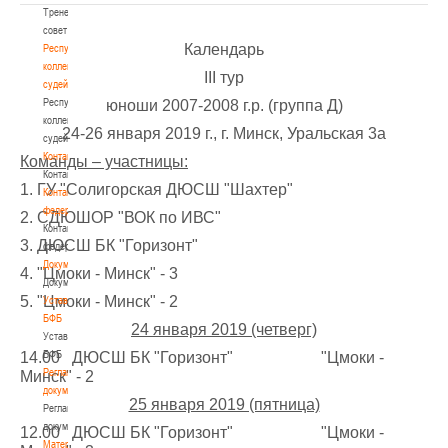
Тренерский
совет
Календарь
Республиканская
коллегия
III тур
судей
Республиканская
юноши 2007-2008 г.р. (группа Д)
коллегия
24-26 января 2019 г., г. Минск, Уральская 3а
судей
Контакты
Команды – участницы:
Контакты
1. ГУ "Солигорская ДЮСШ "Шахтер"
Контакты
федерации
2. СДЮШОР "ВОК по ИВС"
Контакты
3. ДЮСШ БК "Горизонт"
федерации
Документы
4. "Цмоки - Минск" - 3
Документы
5. "Цмоки - Минск" - 2
Устав
БФБ
24 января 2019 (четверг)
Устав
БФБ
14.00 ДЮСШ БК "Горизонт" "Цмоки -
Регламентирующие
Минск" - 2
документы
25 января 2019 (пятница)
Регламентирующие
документы
12.00 ДЮСШ БК "Горизонт" "Цмоки -
Материалы