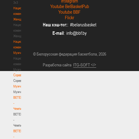
Instagram
3х3
Youtube BelBasketPub
Национальная
Youtube BBF
команда.
Flickr
Женщины
Наш хэш-тег:
: #belarusbasket
Национальная
команда.
E-mail
:
Женщины
Национальная
команда.
Мужчины
© Белорусская федерация баскетбола, 2026
Национальная
команда.
Разработка сайта
ITG-SOFT </>
Мужчины
Соревнования
Соревнования
Мужчины
Мужчины
BETERA
-
Чемпионат
BETERA
-
Чемпионат
BETERA
-