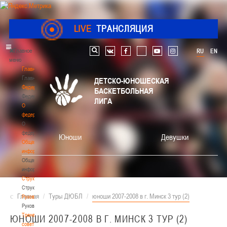
LIVE
ТРАНСЛЯЦИЯ
Главное
RU
EN
Поиск по сайту
vk
facebook
youtube
instagram
меню
Главная
Главная
ДЕТСКО-ЮНОШЕСКАЯ
Федерация
БАСКЕТБОЛЬНАЯ
Федерация
ЛИГА
О
федерации
О
федерации
Юноши
Девушки
Общая
информация
Общая
информация
Структура
Структура
Главная
/
Туры ДЮБЛ
/
юноши 2007-2008 в г. Минск 3 тур (2)
Руководство
Руководство
Тренерский
ЮНОШИ 2007-2008 В Г. МИНСК 3 ТУР (2)
совет