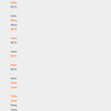
Кубок
BETERA
-
Кубок
Женщины
Женщины
BETERA
-
Чемпионат
BETERA
-
Чемпионат
BETERA
-
Кубок
BETERA
-
Кубок
Международный
турнир
-
"Кубок
Халипского"
Международный
турнир