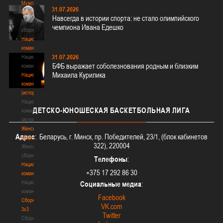
Мужские
31.07.2026
сборные
Навсегда в истории спорта: не стало олимпийского
Мужские
чемпиона Ивана Едешко
сборные
Национальная
команда
31.07.2026
Национальная
БФБ выражает соболезнования родным и близким
команда
Михаила Курилика
Национальная
команда
(история)
Национальная
ДЕТСКО-ЮНОШЕСКАЯ
БАСКЕТБОЛЬНАЯ ЛИГА
команда
(история)
Женские
Адрес
: Беларусь, г. Минск, пр. Победителей, 23/1, (блок кабинетов
сборные
322), 220004
Женские
сборные
Телефоны
:
Национальная
+375 17 292 86 30
команда
Национальная
Социальные медиа
:
команда
Facebook
Сборные
VK.com
3х3
Twitter
Сборные