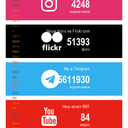
4248
волонтером
Спонсоры
подписчиков
и
партнеры
Спонсоры
Наши фото на Flickr.com
и
партнеры
51393
Школы
Школы
фото
Минск
Минск
Минская
обл
Мы в Telegram
Минская
5611930
обл
Брестская
подписчиков
обл
Брестская
обл
Гродненская
Наш канал BBF
обл
84
Гродненская
обл
Витебская
видео