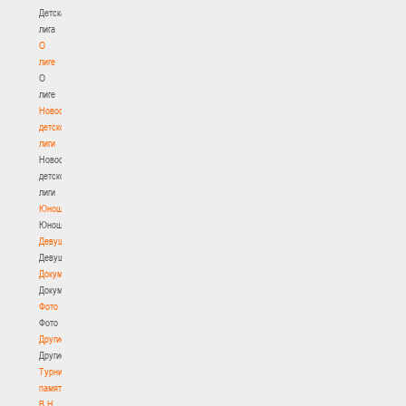
Детская
лига
О
лиге
О
лиге
Новости
детской
лиги
Новости
детской
лиги
Юноши
Юноши
Девушки
Девушки
Документы
Документы
Фото
Фото
Другие
Другие
Турнир
памяти
В.Н.