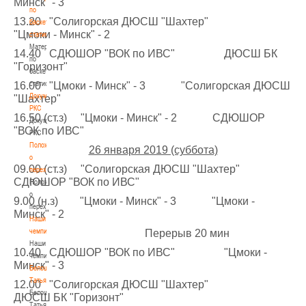
Минск" - 3
по
13.20 "Солигорская ДЮСШ "Шахтер"
баскетбольной
"Цмоки - Минск" - 2
статистике
Материалы
14.40 СДЮШОР "ВОК по ИВС" ДЮСШ БК
по
"Горизонт"
баскетбольной
статистике
16.00 "Цмоки - Минск" - 3 "Солигорская ДЮСШ
Документы
"Шахтер"
РКС
16.50 (ст.з) "Цмоки - Минск" - 2 СДЮШОР
Документы
"ВОК по ИВС"
РКС
Положение
26 января 2019 (суббота)
о
09.00 (ст.з) "Солигорская ДЮСШ "Шахтер"
переходах
СДЮШОР "ВОК по ИВС"
Положение
о
9.00 (н.з) "Цмоки - Минск" - 3 "Цмоки -
переходах
Минск" - 2
Наши
чемпионы
Перерыв 20 мин
Наши
10.40 СДЮШОР "ВОК по ИВС" "Цмоки -
чемпионы
Минск" - 3
Белошапко
Татьяна
12.00 "Солигорская ДЮСШ "Шахтер"
Белошапко
ДЮСШ БК "Горизонт"
Татьяна