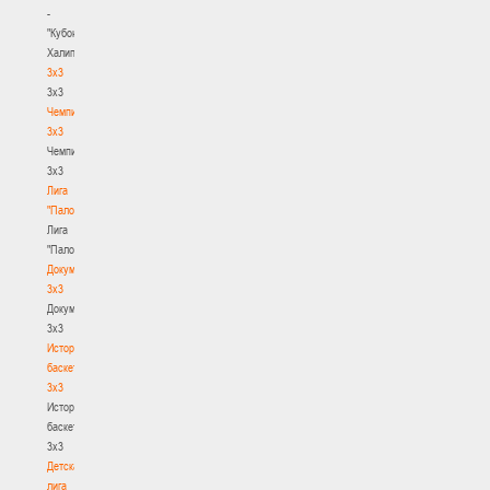
-
"Кубок
Халипского"
3x3
3x3
Чемпионат
3х3
Чемпионат
3х3
Лига
"Палова"
Лига
"Палова"
Документы
3х3
Документы
3х3
История
баскетбола
3х3
История
баскетбола
3х3
Детская
лига