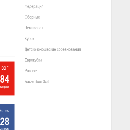
Федерация
Сборные
Чемпионат
Кубок
Детско-юношеские соревнования
Еврокубки
л BBF
Разное
84
Баскетбол 3х3
видео
Rules
28
чиков