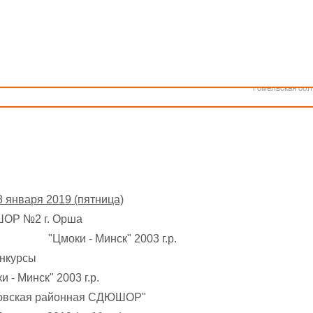
Как стать волонтером
Минск
Календарь
Спонсоры и партнеры
Минская обл
Брестская обл
III тур
Гродненская об
и 2003-2004 г.р. (группа Б)
Витебская обл
Могилевская об
19 января 2019 г., г. Минск
Гомельская обл
8 января 2019 (пятница)
 №2 г. Орша
 "Цмоки - Минск" 2003 г.р.
урсы
инск" 2003 г.р.
кая районная СДЮШОР"