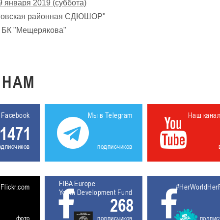
9 января 2019 (суббота)
ская районная СДЮШОР"
К "Мещерякова"
К
НАМ
 Facebook
Мы в Telegram
Наш кана
1471
одписчиков
подписчиков
FIBA Europe
5611930
Flickr.com
#HerWorldHer
Youth Development Fund
268
фото
подписчиков
подпис