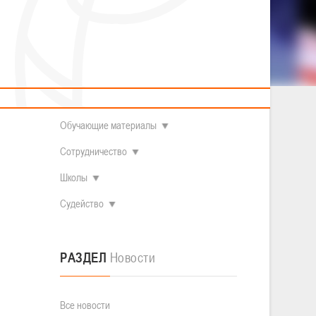
2014 гг.р.
Полезные материалы
Товарищеские игры (девушки)
О федерации
Судьи
ОДМ 2008-2009 гг.р. (девушки)
ОДМ 2008-2009 гг.р. (юноши)
Контакты
л
Первенство 2010-2011 гг.р. (юноши)
Первенство 2011-2012 гг.р. (юноши)
Документы
л
Первенство 2012-2013 гг.р. (юноши)
Наши чемпионы
Обучающие материалы
Сотрудничество
Школы
Судейство
РАЗДЕЛ
Новости
Все новости