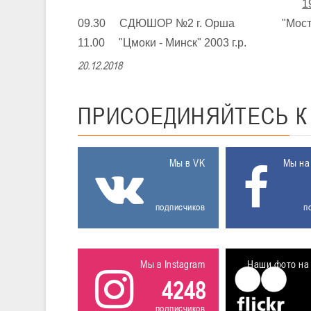
1
09.30 СДЮШОР №2 г. Орша "Мостов
11.00 "Цмоки - Минск" 2003 г.р. Б
20.12.2018
ПРИСОЕДИНЯЙТЕСЬ
Мы в VK
Мы на
подписчиков
п
Мы в Instagram
Наши фото на 
4248
подписчиков