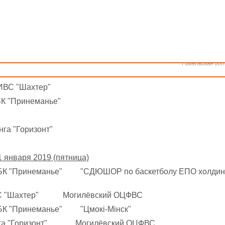
Как стать волонтером
Минск
Календарь
Спонсоры и партнеры
Минская обл
Брестская обл
III тур
Гродненская об
девушки 2003-2004 г.р.
Витебская обл
Могилевская об
2 января 2019 г., г. Гродно
Гомельская обл
ВС "Шахтер"
 "Принеманье"
а "Горизонт"
1 января 2019 (пятница)
БК "Принеманье" "СДЮШОР по баскетболу ЕПО холдин
 ИВС "Шахтер" Могилёвский ОЦФВС
БК "Принеманье" "Цмокi-Мiнск"
динга "Горизонт" Могилёвский ОЦФВС