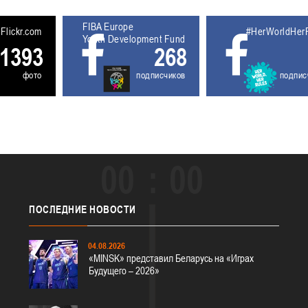
FIBA Europe
5611929
Flickr.com
#HerWorldHer
Youth Development Fund
1393
268
фото
подписчиков
подпис
00
00
ПОСЛЕДНИЕ
НОВОСТИ
04.08.2026
«MINSK» представил Беларусь на «Играх
Будущего – 2026»