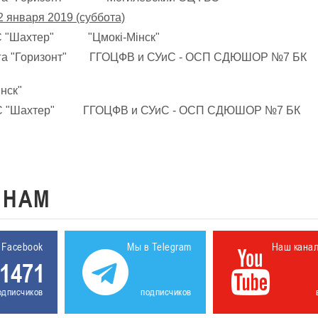
2 января 2019 (суббота)
ВС "Шахтер" "Цмокi-Мiнск"
инга "Горизонт" ГГОЦФВ и СУиС - ОСП СДЮШОР №7 БК
нск"
 ИВС "Шахтер" ГГОЦФВ и СУиС - ОСП СДЮШОР №7 БК
К
НАМ
 Facebook
Мы в Telegram
Наш кана
1471
одписчиков
подписчиков