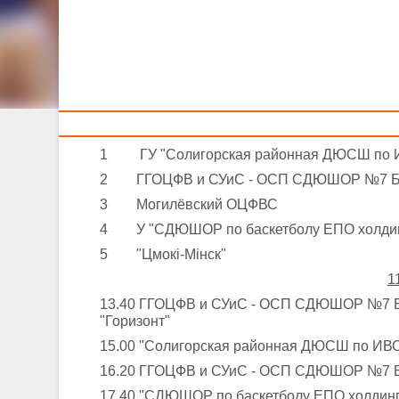
Тренерам
11-1
Команды – участницы:
1 ГУ "Солигорская районная ДЮСШ по И
2 ГГОЦФВ и СУиС - ОСП СДЮШОР №7 БК
3 Могилёвский ОЦФВС
4 У "СДЮШОР по баскетболу ЕПО холдинг
5 "Цмокi-Мiнск"
1
13.40 ГГОЦФВ и СУиС - ОСП СДЮШОР №7 
"Горизонт"
15.00 "Солигорская районная ДЮСШ по
16.20 ГГОЦФВ и СУиС - ОСП СДЮШОР №7 
17.40 "СДЮШОР по баскетболу ЕПО хол