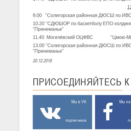
1
9.00 "Солигорская районная ДЮСШ по И
10.20 "СДЮШОР по баскетболу ЕПО холд
"Принеманье"
11.40 Могилёвский ОЦФВС "Цмокi-Мi
13.00 "Солигорская районная ДЮСШ по
"Принеманье"
20.12.2018
ПРИСОЕДИНЯЙТЕСЬ
Мы в VK
Мы на
подписчиков
п