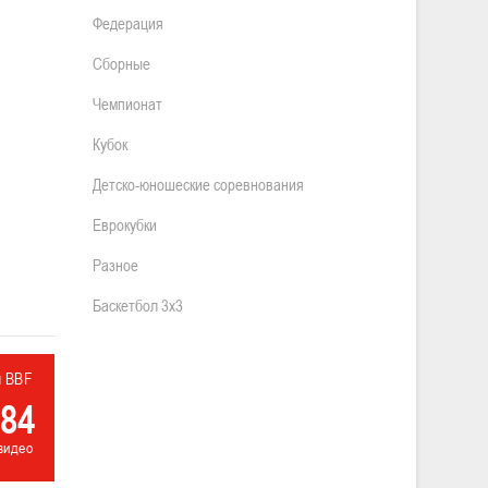
Федерация
Сборные
Чемпионат
Кубок
Детско-юношеские соревнования
Еврокубки
Разное
Баскетбол 3х3
л BBF
84
видео