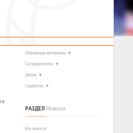
2014 гг.р.
Полезные материалы
Товарищеские игры (девушки)
О федерации
Судьи
ОДМ 2008-2009 гг.р. (девушки)
ОДМ 2008-2009 гг.р. (юноши)
Контакты
л
Первенство 2010-2011 гг.р. (юноши)
Первенство 2011-2012 гг.р. (юноши)
Документы
л
Первенство 2012-2013 гг.р. (юноши)
Наши чемпионы
Обучающие материалы
Сотрудничество
Школы
Судейство
га
РАЗДЕЛ
Новости
Все новости