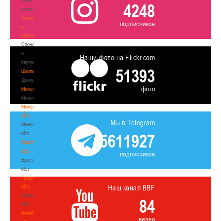
4248
волонтером
Спонсоры
подписчиков
и
партнеры
Спонсоры
и
Наши фото на Flickr.com
партнеры
51393
Школы
Школы
фото
Минск
Минск
Минская
обл
Мы в Telegram
Минская
обл
5611927
Брестская
обл
подписчиков
Брестская
обл
Гродненская
обл
Наш канал BBF
Гродненская
84
обл
Витебская
видео