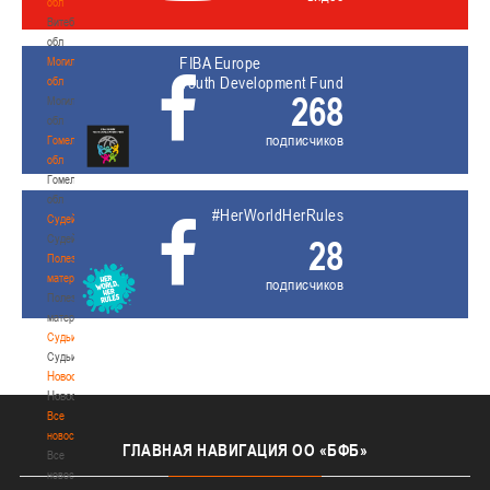
обл
Витебская
обл
FIBA Europe
Могилевская
Youth Development Fund
обл
268
Могилевская
обл
подписчиков
Гомельская
обл
Гомельская
обл
#HerWorldHerRules
Судейство
Судейство
28
Полезные
материалы
подписчиков
Полезные
материалы
Судьи
Судьи
Новости
Новости
Все
новости
ГЛАВНАЯ
НАВИГАЦИЯ ОО «БФБ»
Все
новости