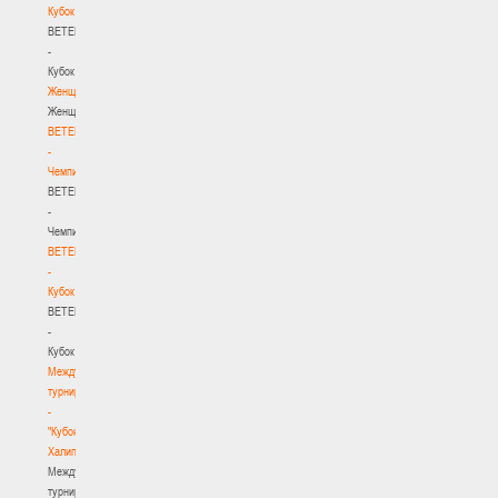
Кубок
BETERA
-
Кубок
Женщины
Женщины
BETERA
-
Чемпионат
BETERA
-
Чемпионат
BETERA
-
Кубок
BETERA
-
Кубок
Международный
турнир
-
"Кубок
Халипского"
Международный
турнир