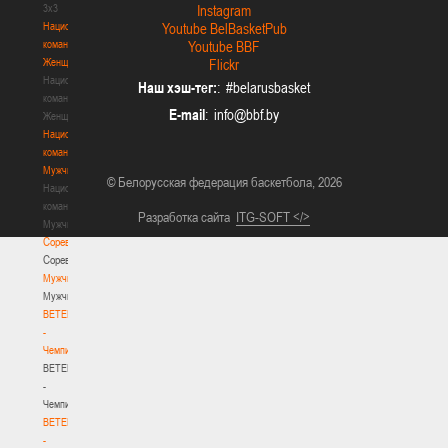
3х3
Instagram
Национальная
Youtube BelBasketPub
команда.
Youtube BBF
Женщины
Flickr
Национальная
Наш хэш-тег:
: #belarusbasket
команда.
E-mail
:
Женщины
Национальная
команда.
Мужчины
© Белорусская федерация баскетбола, 2026
Национальная
команда.
Разработка сайта
ITG-SOFT </>
Мужчины
Соревнования
Соревнования
Мужчины
Мужчины
BETERA
-
Чемпионат
BETERA
-
Чемпионат
BETERA
-