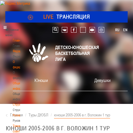
LIVE
ТРАНСЛЯЦИЯ
Главное
RU
EN
Поиск по сайту
vk
facebook
youtube
instagram
меню
Главная
Главная
ДЕТСКО-ЮНОШЕСКАЯ
Федерация
БАСКЕТБОЛЬНАЯ
Федерация
ЛИГА
О
федерации
О
федерации
Юноши
Девушки
Общая
информация
Общая
информация
Структура
Структура
Главная
/
Туры ДЮБЛ
/
юноши 2005-2006 в г. Воложин 1 тур
Руководство
Руководство
Тренерский
ЮНОШИ 2005-2006 В Г. ВОЛОЖИН 1 ТУР
совет