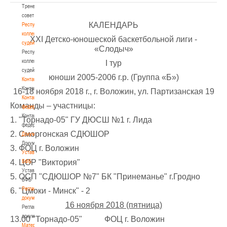
Тренерский
совет
КАЛЕНДАРЬ
Республиканская
коллегия
ХXI Детско-юношеской баскетбольной лиги -
судей
«Слодыч»
Республиканская
коллегия
I тур
судей
юноши 2005-2006 г.р. (Группа «Б»)
Контакты
Контакты
16-18 ноября 2018 г., г. Воложин, ул. Партизанская 19
Контакты
Команды – участницы:
федерации
Контакты
1. "Торнадо-05" ГУ ДЮСШ №1 г. Лида
федерации
2. Сморгонская СДЮШОР
Документы
Документы
3. ФОЦ г. Воложин
Устав
4. ЦОР "Виктория"
БФБ
Устав
5. ОСП "СДЮШОР №7" БК "Принеманье" г.Гродно
БФБ
Регламентирующие
6. "Цмоки - Минск" - 2
документы
16 ноября 2018 (пятница)
Регламентирующие
документы
13.00 "Торнадо-05" ФОЦ г. Воложин
Материалы