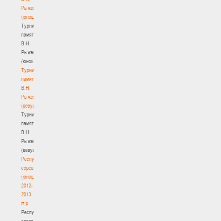
Рыженкова
(юноши)
Турнир
памяти
В.Н.
Рыженкова
(юноши)
Турнир
памяти
В.Н.
Рыженкова
(девушки)
Турнир
памяти
В.Н.
Рыженкова
(девушки)
Республиканские
соревнования
(юноши)
2012-
2013
гг.р.
Республиканские
соревнования