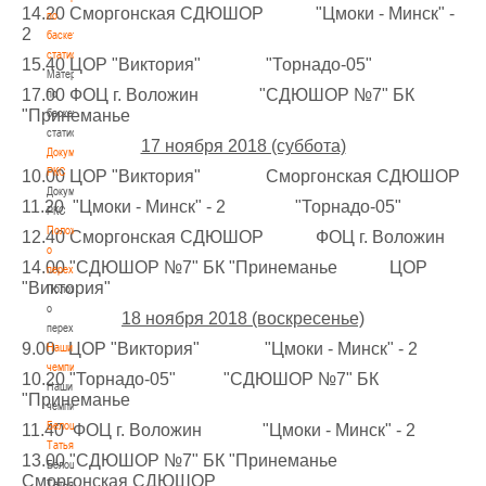
14.20 Сморгонская СДЮШОР "Цмоки - Минск" -
по
2
баскетбольной
статистике
15.40 ЦОР "Виктория" "Торнадо-05"
Материалы
17.00 ФОЦ г. Воложин "СДЮШОР №7" БК
по
"Принеманье
баскетбольной
статистике
17 ноября 2018 (суббота)
Документы
РКС
10.00 ЦОР "Виктория" Сморгонская СДЮШОР
Документы
11.20 "Цмоки - Минск" - 2 "Торнадо-05"
РКС
Положение
12.40 Сморгонская СДЮШОР ФОЦ г. Воложин
о
14.00 "СДЮШОР №7" БК "Принеманье ЦОР
переходах
"Виктория"
Положение
о
18 ноября 2018 (воскресенье)
переходах
9.00 ЦОР "Виктория" "Цмоки - Минск" - 2
Наши
чемпионы
10.20 "Торнадо-05" "СДЮШОР №7" БК
Наши
"Принеманье
чемпионы
Белошапко
11.40 ФОЦ г. Воложин "Цмоки - Минск" - 2
Татьяна
13.00 "СДЮШОР №7" БК "Принеманье
Белошапко
Сморгонская СДЮШОР
Татьяна