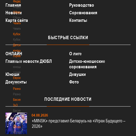
Федерация
Главная
Руководство
Федерация
Новости
Соревнования
Сборные
Сборные
Карта сайта
Контакты
Чемпионат
Чемпионат
Кубок
БЫСТРЫЕ
ССЫЛКИ
Кубок
Детско-
юношеские
ОНЛАЙН
О лиге
соревнования
Главные новости ДЮБЛ
Детско-юношеские
Детско-
соревнования
юношеские
соревнования
Юноши
Девушки
Еврокубки
Документы
Фото
Еврокубки
Разное
Разное
ПОСЛЕДНИЕ
НОВОСТИ
Баскетбол
3х3
Баскетбол
04.08.2026
3х3
«MINSK» представил Беларусь на «Играх Будущего –
Лого[modid=121]
2026»
Сборные
Сборные