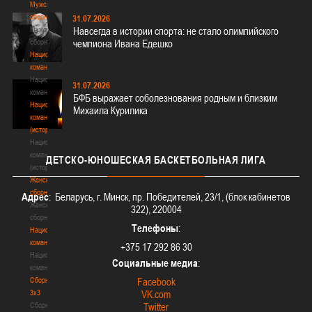
Мужские
сборные
31.07.2026
Мужские
Навсегда в истории спорта: не стало олимпийского
сборные
чемпиона Ивана Едешко
Национальная
команда
Национальная
31.07.2026
команда
БФБ выражает соболезнования родным и близким
Национальная
Михаила Курилика
команда
(история)
Национальная
команда
ДЕТСКО-ЮНОШЕСКАЯ
БАСКЕТБОЛЬНАЯ ЛИГА
(история)
Женские
сборные
Адрес
: Беларусь, г. Минск, пр. Победителей, 23/1, (блок кабинетов
Женские
322), 220004
сборные
Телефоны
:
Национальная
команда
+375 17 292 86 30
Национальная
Социальные медиа
:
команда
Сборные
Facebook
3х3
VK.com
Сборные
Twitter