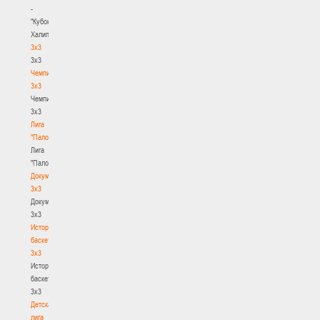
-
"Кубок
Халипского"
3x3
3x3
Чемпионат
3х3
Чемпионат
3х3
Лига
"Палова"
Лига
"Палова"
Документы
3х3
Документы
3х3
История
баскетбола
3х3
История
баскетбола
3х3
Детская
лига