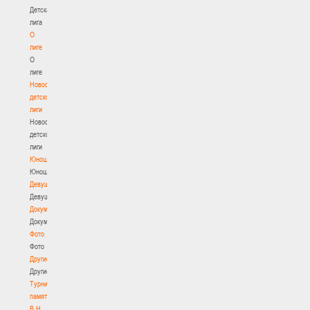
Детская
лига
О
лиге
О
лиге
Новости
детской
лиги
Новости
детской
лиги
Юноши
Юноши
Девушки
Девушки
Документы
Документы
Фото
Фото
Другие
Другие
Турнир
памяти
В.Н.