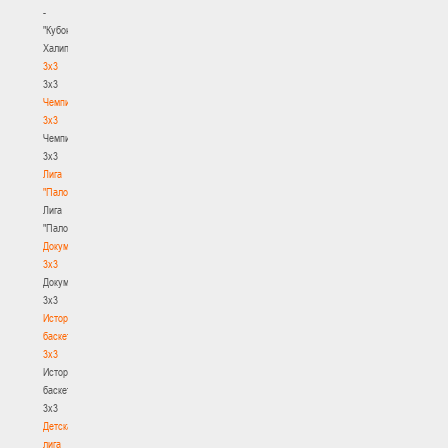
-
"Кубок
Халипского"
3x3
3x3
Чемпионат
3х3
Чемпионат
3х3
Лига
"Палова"
Лига
"Палова"
Документы
3х3
Документы
3х3
История
баскетбола
3х3
История
баскетбола
3х3
Детская
лига