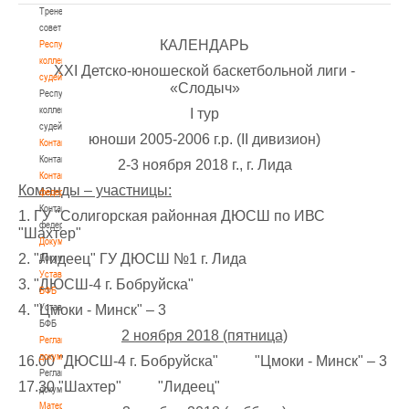
Тренерский
совет
КАЛЕНДАРЬ
Республиканская
коллегия
ХXI Детско-юношеской баскетбольной лиги -
судей
«Слодыч»
Республиканская
коллегия
I тур
судей
юноши 2005-2006 г.р. (II дивизион)
Контакты
Контакты
2-3 ноября 2018 г., г. Лида
Контакты
Команды – участницы:
федерации
Контакты
1. ГУ "Солигорская районная ДЮСШ по ИВС
федерации
"Шахтер"
Документы
2. "Лидеец" ГУ ДЮСШ №1 г. Лида
Документы
Устав
3. "ДЮСШ-4 г. Бобруйска"
БФБ
Устав
4. "Цмоки - Минск" – 3
БФБ
2 ноября 2018 (пятница)
Регламентирующие
документы
16.00 "ДЮСШ-4 г. Бобруйска" "Цмоки - Минск" – 3
Регламентирующие
17.30 "Шахтер" "Лидеец"
документы
Материалы