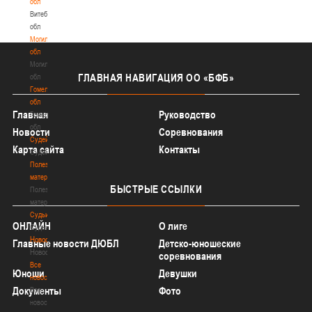
обл
Витебская
обл
Могилевская
обл
Могилевская
ГЛАВНАЯ
НАВИГАЦИЯ ОО «БФБ»
обл
Гомельская
обл
Главная
Руководство
Гомельская
обл
Новости
Соревнования
Судейство
Карта сайта
Контакты
Судейство
Полезные
материалы
БЫСТРЫЕ
ССЫЛКИ
Полезные
материалы
Судьи
ОНЛАЙН
О лиге
Судьи
Новости
Главные новости ДЮБЛ
Детско-юношеские
Новости
соревнования
Все
Юноши
Девушки
новости
Документы
Фото
Все
новости