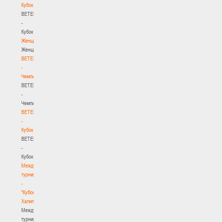
Кубок
BETERA
-
Кубок
Женщины
Женщины
BETERA
-
Чемпионат
BETERA
-
Чемпионат
BETERA
-
Кубок
BETERA
-
Кубок
Международный
турнир
-
"Кубок
Халипского"
Международный
турнир