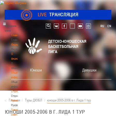
LIVE
ТРАНСЛЯЦИЯ
Главное
RU
EN
Поиск по сайту
vk
facebook
youtube
instagram
меню
Главная
Главная
ДЕТСКО-ЮНОШЕСКАЯ
Федерация
БАСКЕТБОЛЬНАЯ
Федерация
ЛИГА
О
федерации
О
федерации
Юноши
Девушки
Общая
информация
Общая
информация
Структура
Структура
Главная
/
Туры ДЮБЛ
/
юноши 2005-2006 в г. Лида 1 тур
Руководство
Руководство
Тренерский
ЮНОШИ 2005-2006 В Г. ЛИДА 1 ТУР
совет