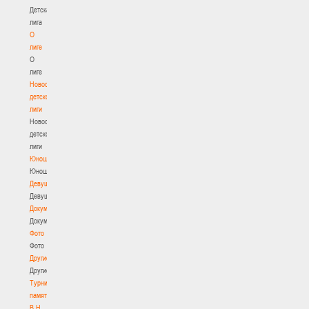
Детская
лига
О
лиге
О
лиге
Новости
детской
лиги
Новости
детской
лиги
Юноши
Юноши
Девушки
Девушки
Документы
Документы
Фото
Фото
Другие
Другие
Турнир
памяти
В.Н.