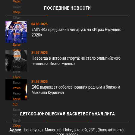
Федерация
Федерация
ПОСЛЕДНИЕ
НОВОСТИ
Сборные
Сборные
Чемпионат
04.08.2026
Чемпионат
«MINSK» представил Беларусь на «Играх Будущего –
Кубок
2026»
Кубок
Детско-
юношеские
31.07.2026
соревнования
Навсегда в истории спорта: не стало олимпийского
Детско-
чемпиона Ивана Едешко
юношеские
соревнования
Еврокубки
31.07.2026
Еврокубки
БФБ выражает соболезнования родным и близким
Разное
Михаила Курилика
Разное
Баскетбол
3х3
Баскетбол
ДЕТСКО-ЮНОШЕСКАЯ
БАСКЕТБОЛЬНАЯ ЛИГА
3х3
Лого[modid=121]
Сборные
Адрес
: Беларусь, г. Минск, пр. Победителей, 23/1, (блок кабинетов
Сборные