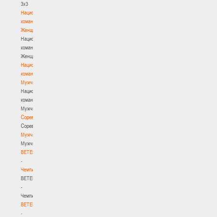
3х3
Национальная
команда.
Женщины
Национальная
команда.
Женщины
Национальная
команда.
Мужчины
Национальная
команда.
Мужчины
Соревнования
Соревнования
Мужчины
Мужчины
BETERA
-
Чемпионат
BETERA
-
Чемпионат
BETERA
-