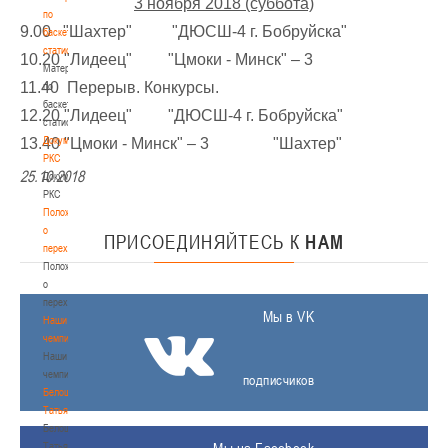
3 ноября 2018 (суббота)
по
9.00 "Шахтер" "ДЮСШ-4 г. Бобруйска"
баскетбольной
статистике
10.20 "Лидеец" "Цмоки - Минск" – 3
Материалы
11.40 Перерыв. Конкурсы.
по
баскетбольной
12.20 "Лидеец" "ДЮСШ-4 г. Бобруйска"
статистике
Документы
13.40 "Цмоки - Минск" – 3 "Шахтер"
РКС
25.10.2018
Документы
РКС
Положение
о
ПРИСОЕДИНЯЙТЕСЬ
К
НАМ
переходах
Положение
о
переходах
Мы в VK
Наши
чемпионы
Наши
чемпионы
подписчиков
Белошапко
Татьяна
Белошапко
Татьяна