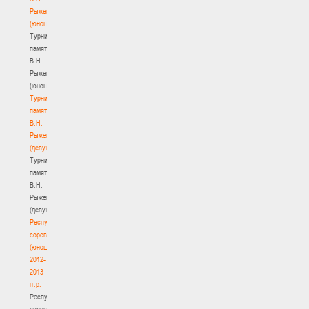
Рыженкова
(юноши)
Турнир
памяти
В.Н.
Рыженкова
(юноши)
Турнир
памяти
В.Н.
Рыженкова
(девушки)
Турнир
памяти
В.Н.
Рыженкова
(девушки)
Республиканские
соревнования
(юноши)
2012-
2013
гг.р.
Республиканские
соревнования