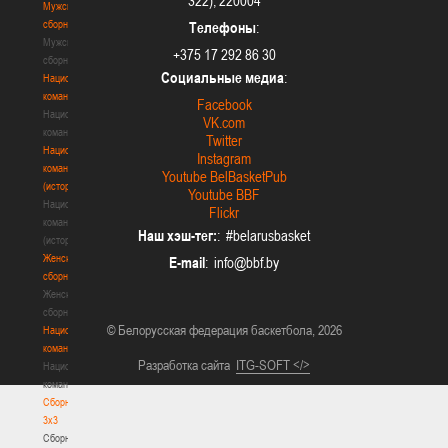
322), 220004
Мужские
сборные
Телефоны
:
Мужские
+375 17 292 86 30
сборные
Социальные медиа
:
Национальная
команда
Facebook
Национальная
VK.com
команда
Twitter
Национальная
Instagram
команда
Youtube BelBasketPub
(история)
Youtube BBF
Национальная
Flickr
команда
Наш хэш-тег:
: #belarusbasket
(история)
Женские
E-mail
:
сборные
Женские
сборные
© Белорусская федерация баскетбола, 2026
Национальная
команда
Разработка сайта
ITG-SOFT </>
Национальная
команда
Сборные
3х3
Сборные