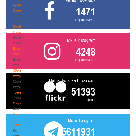
Мы на Facebook
Сумникова
1471
Ирина
Сумникова
подписчиков
Ирина
Швайбович
Елена
Швайбович
Мы в Instagram
Елена
4248
Едешко
Иван
подписчиков
Едешко
Иван
Обучающие
материалы
Наши фото на Flickr.com
Обучающие
материалы
51393
Тренерам
Тренерам
фото
Сотрудничество
Сотрудничество
Как
стать
Мы в Telegram
волонтером
5611931
Как
стать