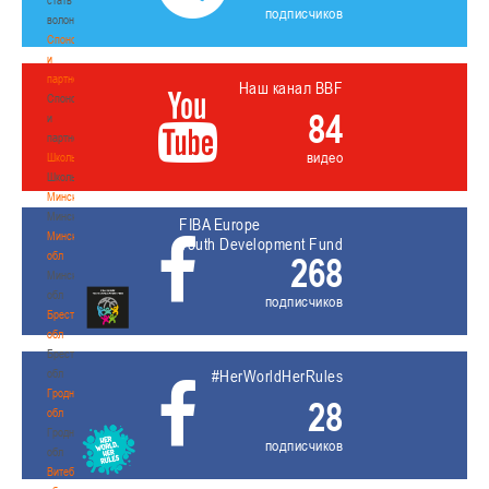
подписчиков
волонтером
Спонсоры
и
партнеры
Наш канал BBF
Спонсоры
84
и
партнеры
видео
Школы
Школы
Минск
Минск
FIBA Europe
Минская
Youth Development Fund
обл
268
Минская
обл
подписчиков
Брестская
обл
Брестская
обл
#HerWorldHerRules
Гродненская
28
обл
Гродненская
подписчиков
обл
Витебская