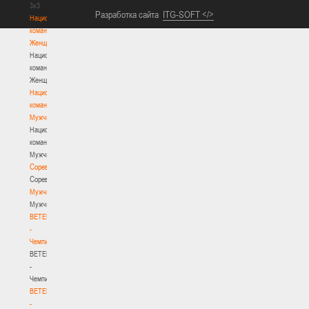
3х3
Разработка сайта
ITG-SOFT </>
Национальная
команда.
Женщины
Национальная
команда.
Женщины
Национальная
команда.
Мужчины
Национальная
команда.
Мужчины
Соревнования
Соревнования
Мужчины
Мужчины
BETERA
-
Чемпионат
BETERA
-
Чемпионат
BETERA
-