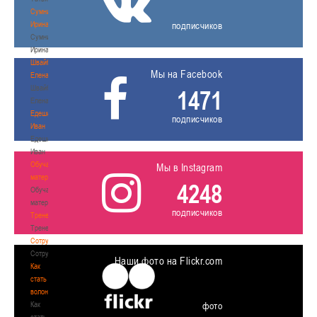
Сумникова
Ирина
подписчиков
Сумникова
Ирина
Швайбович
Мы на Facebook
Елена
Швайбович
1471
Елена
Едешко
подписчиков
Иван
Едешко
Иван
Обучающие
Мы в Instagram
материалы
4248
Обучающие
материалы
подписчиков
Тренерам
Тренерам
Сотрудничество
Сотрудничество
Наши фото на Flickr.com
Как
стать
волонтером
Как
фото
стать