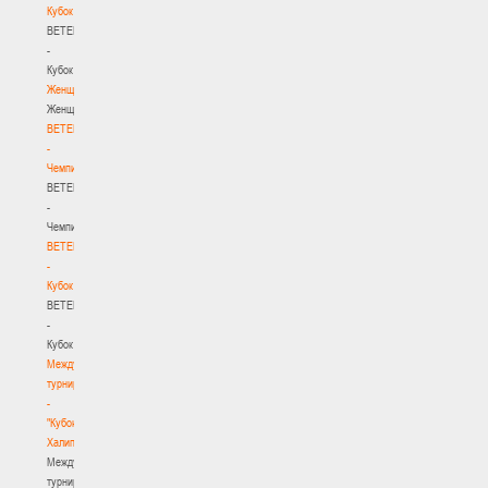
Кубок
BETERA
-
Кубок
Женщины
Женщины
BETERA
-
Чемпионат
BETERA
-
Чемпионат
BETERA
-
Кубок
BETERA
-
Кубок
Международный
турнир
-
"Кубок
Халипского"
Международный
турнир