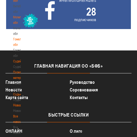
#HerWorldHerRules
обл
Витебская
28
обл
Могилевская
подписчиков
обл
Могилевская
обл
Гомельская
обл
Гомельская
обл
Судейство
ГЛАВНАЯ
НАВИГАЦИЯ ОО «БФБ»
Судейство
Полезные
материалы
Главная
Руководство
Полезные
материалы
Новости
Соревнования
Судьи
Карта сайта
Контакты
Судьи
Новости
Новости
БЫСТРЫЕ
ССЫЛКИ
Все
новости
Все
ОНЛАЙН
О лиге
новости