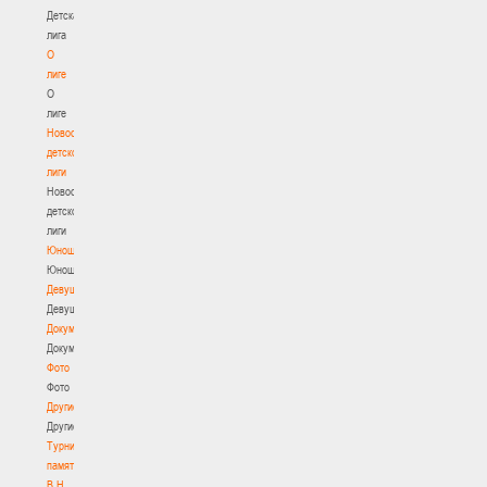
Детская
лига
О
лиге
О
лиге
Новости
детской
лиги
Новости
детской
лиги
Юноши
Юноши
Девушки
Девушки
Документы
Документы
Фото
Фото
Другие
Другие
Турнир
памяти
В.Н.