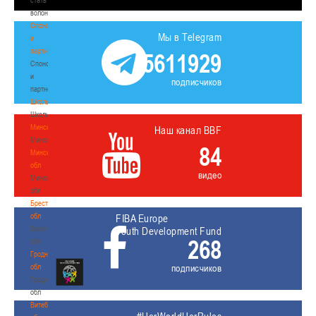
волонтером
Спонсоры
Мы в Telegram
и
партнеры
5611929
Спонсоры
и
подписчиков
партнеры
Школы
Школы
Минск
Наш канал BBF
Минск
84
Минская
обл
видео
Минская
обл
Брестская
обл
FIBA Europe
Брестская
Youth Development Fund
268
обл
Гродненская
обл
подписчиков
Гродненская
обл
Витебская