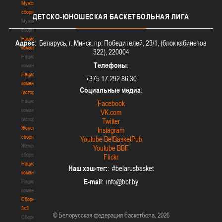
Мужские
сборные
ДЕТСКО-ЮНОШЕСКАЯ
БАСКЕТБОЛЬНАЯ ЛИГА
Мужские
сборные
Национальная
Адрес
: Беларусь, г. Минск, пр. Победителей, 23/1, (блок кабинетов
команда
322), 220004
Национальная
Телефоны
:
команда
Национальная
+375 17 292 86 30
команда
Социальные медиа
:
(история)
Национальная
Facebook
команда
VK.com
(история)
Twitter
Женские
Instagram
сборные
Youtube BelBasketPub
Женские
Youtube BBF
сборные
Flickr
Национальная
Наш хэш-тег:
: #belarusbasket
команда
E-mail
:
Национальная
команда
Сборные
3х3
© Белорусская федерация баскетбола, 2026
Сборные