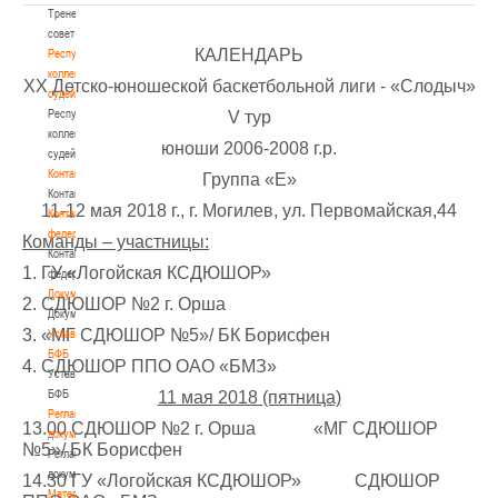
Тренерский
совет
КАЛЕНДАРЬ
Республиканская
коллегия
ХX Детско-юношеской баскетбольной лиги - «Слодыч»
судей
Республиканская
V тур
коллегия
юноши 2006-2008 г.р.
судей
Контакты
Группа «Е»
Контакты
11-12 мая 2018 г., г. Могилев, ул. Первомайская,44
Контакты
федерации
Команды – участницы:
Контакты
1. ГУ «Логойская КСДЮШОР»
федерации
Документы
2. СДЮШОР №2 г. Орша
Документы
3. «МГ СДЮШОР №5»/ БК Борисфен
Устав
БФБ
4. СДЮШОР ППО ОАО «БМЗ»
Устав
БФБ
11 мая 2018 (пятница)
Регламентирующие
13.00 СДЮШОР №2 г. Орша «МГ СДЮШОР
документы
№5»/ БК Борисфен
Регламентирующие
документы
14.30 ГУ «Логойская КСДЮШОР» СДЮШОР
Материалы