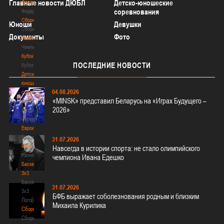
Главные новости ДЮБЛ
Детско-юношеские
Федерация
соревнования
Федерация
Сборные
Юноши
Девушки
Сборные
Документы
Фото
Чемпионат
Чемпионат
Кубок
ПОСЛЕДНИЕ
НОВОСТИ
Кубок
Детско-
юношеские
04.08.2026
соревнования
«MINSK» представил Беларусь на «Играх Будущего –
Детско-
2026»
юношеские
соревнования
Еврокубки
Еврокубки
31.07.2026
Разное
Навсегда в истории спорта: не стало олимпийского
Разное
чемпиона Ивана Едешко
Баскетбол
3х3
Баскетбол
31.07.2026
3х3
БФБ выражает соболезнования родным и близким
Лого[modid=121]
Михаила Курилика
Сборные
Сборные