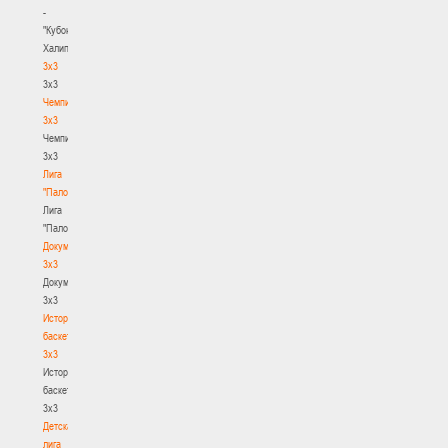
-
"Кубок
Халипского"
3x3
3x3
Чемпионат
3х3
Чемпионат
3х3
Лига
"Палова"
Лига
"Палова"
Документы
3х3
Документы
3х3
История
баскетбола
3х3
История
баскетбола
3х3
Детская
лига