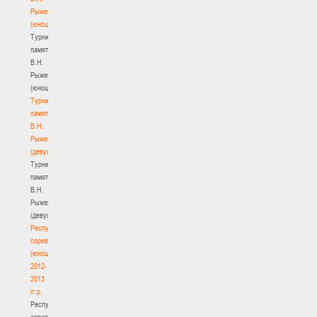
Рыженкова
(юноши)
Турнир
памяти
В.Н.
Рыженкова
(юноши)
Турнир
памяти
В.Н.
Рыженкова
(девушки)
Турнир
памяти
В.Н.
Рыженкова
(девушки)
Республиканские
соревнования
(юноши)
2012-
2013
гг.р.
Республиканские
соревнования