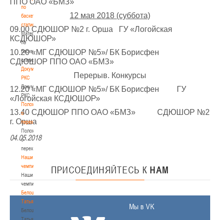
ППО ОАО «БМЗ»
по
12 мая 2018 (суббота)
баскетбольной
статистике
09.00 СДЮШОР №2 г. Орша
ГУ «Логойская
Материалы
КСДЮШОР»
по
10.20 «МГ СДЮШОР №5»/ БК Борисфен
баскетбольной
статистике
СДЮШОР ППО ОАО «БМЗ»
Документы
Перерыв. Конкурсы
РКС
Документы
12.20 «МГ СДЮШОР №5»/ БК Борисфен ГУ
РКС
«Логойская КСДЮШОР»
Положение
13.40 СДЮШОР ППО ОАО «БМЗ» СДЮШОР №2
о
г. Орша
переходах
Положение
04.05.2018
о
переходах
Наши
чемпионы
ПРИСОЕДИНЯЙТЕСЬ
К
НАМ
Наши
чемпионы
Белошапко
Татьяна
Мы в VK
Белошапко
Татьяна